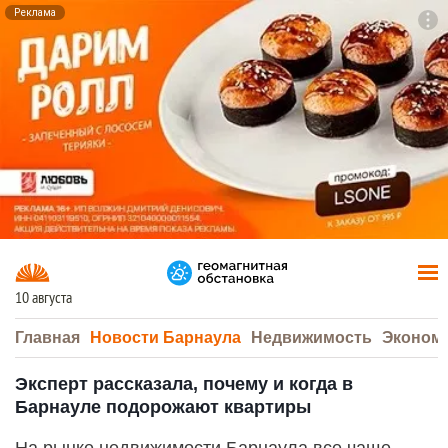
Реклама
To
F7
10 августа
Главная
Новости Барнаула
Недвижимость
Эконом
Эксперт рассказала, почему и когда в
Барнауле подорожают квартиры
На рынке недвижимости Барнаула все чаще