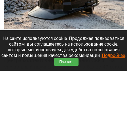
Строительная каска
Нейросети
На сайте используются cookie. Продолжая пользоваться
сайтом, вы соглашаетесь на использование cookie,
10 августа 2026 в 13:20
которые мы используем для удобства пользования
Под Новосибирском завершили строительство
сайтом и повышения качества рекомендаций.
Подробнее
.
Центра коллективного пользования СКИФ. На
Принять
уникальный научный объект ушло более 47 млрд
рублей и четыре года работы, сообщает
e1.ru
.
Читать полностью
Грибники Алтайского края собирают
«ассорти» из белых и лисичек