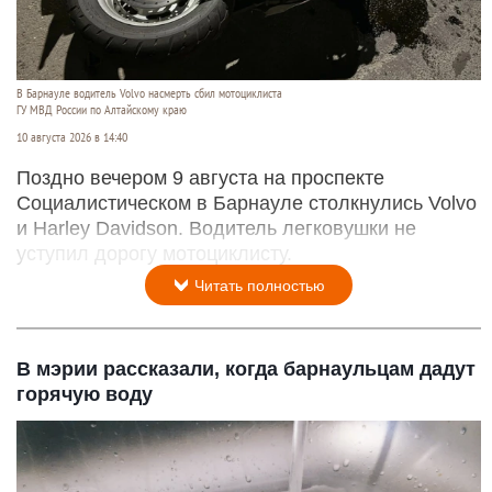
В Барнауле водитель Volvo насмерть сбил мотоциклиста
ГУ МВД России по Алтайскому краю
10 августа 2026 в 14:40
Поздно вечером 9 августа на проспекте
Социалистическом в Барнауле столкнулись Volvo
и Harley Davidson. Водитель легковушки не
уступил дорогу мотоциклисту.
Читать полностью
В мэрии рассказали, когда барнаульцам дадут
горячую воду