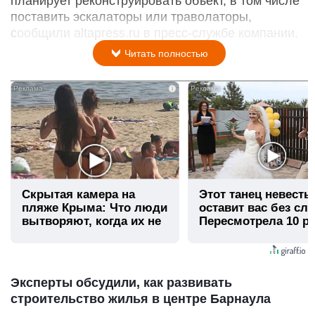
планирует реконструировать объект, в том числе
поставить эскалаторы или траволаторы,
сообщили altapress.ru в пресс-службе компании.
Читать полностью
i
Скрытая камера на
Этот танец невесты
пляже Крыма: Что люди
оставит вас без сло
вытворяют, когда их не
Пересмотрела 10 ра
видят...
Эксперты обсудили, как развивать
строительство жилья в центре Барнаула