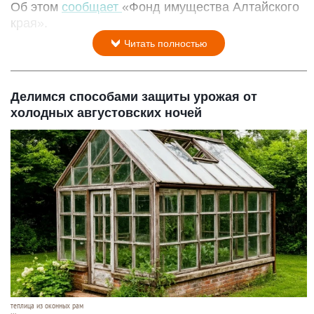
Об этом
сообщает
«Фонд имущества Алтайского
края».
Читать полностью
Делимся способами защиты урожая от
холодных августовских ночей
теплица из оконных рам