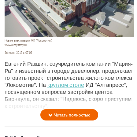
Новые визулизации ЖК "Локомотив".
www.altaystroy.ru
26 июня 2017 в 07:02
Евгений Ракшин, соучредитель компании "Мария-
Ра" и известный в городе девелопер, продолжает
готовить проект строительства жилого комплекса
"Локомотив". На
круглом столе
ИД "Алтапресс",
посвященном вопросам застройки центра
Барнаула, он сказал: "Надеюсь, скоро приступим
к строительству".
Читать полностью