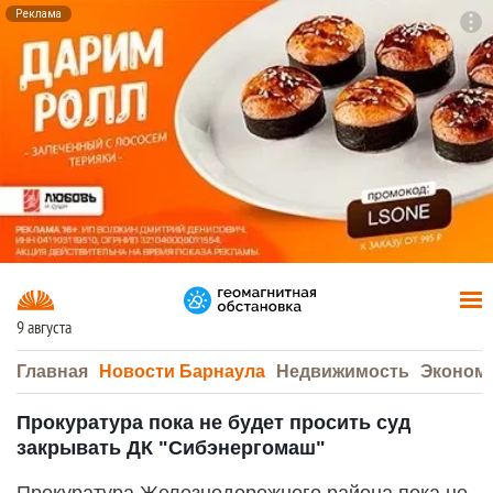
Реклама
To
F7
9 августа
Главная
Новости Барнаула
Недвижимость
Эконом
Прокуратура пока не будет просить суд
закрывать ДК "Сибэнергомаш"
Прокуратура Железнодорожного района пока не