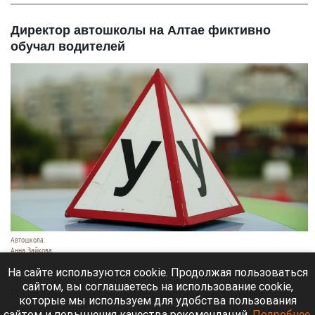
Директор автошколы на Алтае фиктивно
обучал водителей
Автошкола.
Анна Зайкова
8 августа 2026 в 16:05
На сайте используются cookie. Продолжая пользоваться
сайтом, вы соглашаетесь на использование cookie,
В Горно-Алтайске перед судом предстанет
которые мы используем для удобства пользования
руководитель одной из автошкол: по версии
сайтом и повышения качества рекомендаций.
Подробнее
.