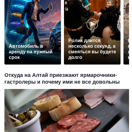
Ролик длится
С
Автомобиль в
несколько секунд, а
п
аренду на нужный
смеяться вы будете
л
срок
долго
к
Откуда на Алтай приезжают ярмарочники-
гастролеры и почему ими не все довольны