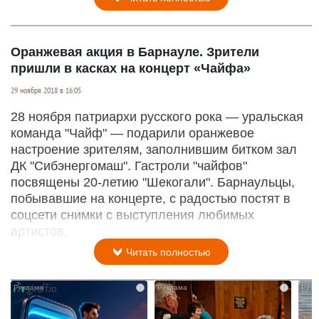
Оранжевая акция в Барнауле. Зрители
пришли в касках на концерт «Чайфа»
29 ноября 2018 в 16:05
28 ноября патриархи русского рока — уральская
команда "Чайф" — подарили оранжевое
настроение зрителям, заполнившим битком зал
ДК "Сибэнергомаш". Гастроли "чайфов"
посвящены 20-летию "Шекогали". Барнаульцы,
побывавшие на концерте, с радостью постят в
соцсети снимки с выступления любимых
артистов.
Читать полностью
i
i