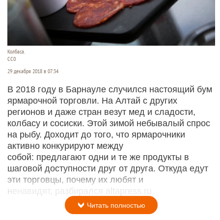
Колбаса.
СС0
29 декабря 2018 в 07:34
В 2018 году в Барнауле случился настоящий бум
ярмарочной торговли. На Алтай с других
регионов и даже стран везут мед и сладости,
колбасу и сосиски. Этой зимой небывалый спрос
на рыбу. Доходит до того, что ярмарочники
активно конкурируют между
собой: предлагают одни и те же продукты в
шаговой доступности друг от друга. Откуда едут
эти торговцы, почему их любят и
ненавидят, разбирался altapress.ru.
Читать полностью