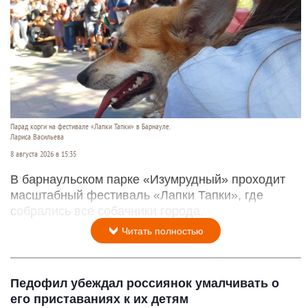
Парад корги на фестивале «Лапки Тапки» в Барнауле.
Лариса Васильева
8 августа 2026 в 15:35
В барнаульском парке «Изумрудный» проходит
масштабный фестиваль «Лапки Тапки», где
собрались все собачники города.
Читать полностью
Педофил убеждал россиянок умалчивать о
его приставаниях к их детям