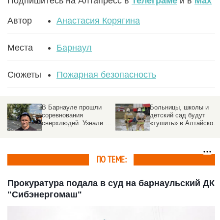
Подпишитесь на Алтапресс в
Телеграме
и в
Max
Автор
Анастасия Корягина
Места
Барнаул
Сюжеты
Пожарная безопасность
В Барнауле прошли
Больницы, школы и
соревнования
детский сад будут
сверхлюдей. Узнали у
«тушить» в Алтайском
участников, чем они
крае
особенные
ПО ТЕМЕ:
Прокуратура подала в суд на барнаульский ДК
"Сибэнергомаш"