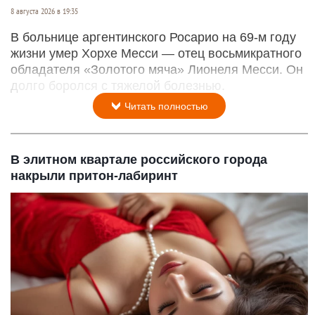
8 августа 2026 в 19:35
В больнице аргентинского Росарио на 69-м году
жизни умер Хорхе Месси — отец восьмикратного
обладателя «Золотого мяча» Лионеля Месси. Он
долго боролся с тяжелой болезнью.
Читать полностью
В элитном квартале российского города
накрыли притон-лабиринт