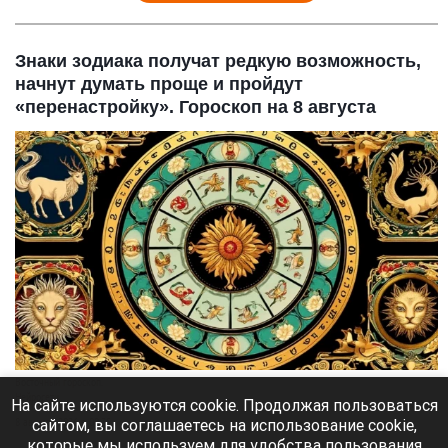
Знаки зодиака получат редкую возможность,
начнут думать проще и пройдут
«перенастройку». Гороскоп на 8 августа
Восточный гороскоп.
Нейросети
На сайте используются cookie. Продолжая пользоваться
сайтом, вы соглашаетесь на использование cookie,
8 августа 2026 в 09:35
которые мы используем для удобства пользования