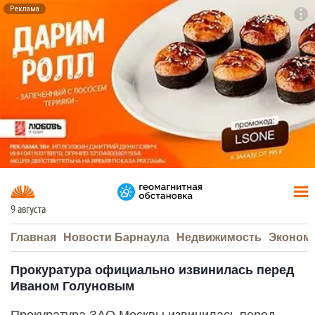
Реклама
To
F7
9 августа
Главная
Новости Барнаула
Недвижимость
Эконом
Прокуратура официально извинилась перед
Иваном Голуновым
Прокуратура ЗАО Москвы извинилась перед