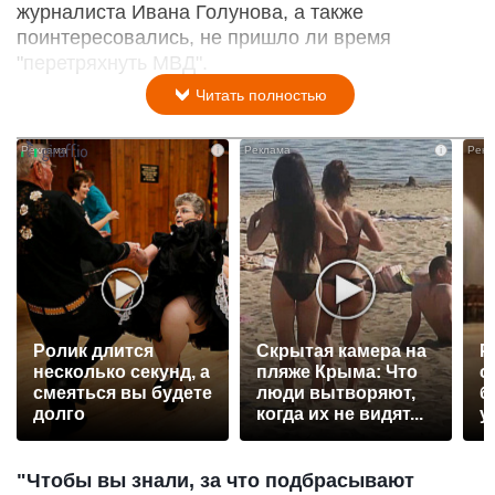
журналиста Ивана Голунова, а также
поинтересовались, не пришло ли время
"перетряхнуть МВД".
Читать полностью
i
i
Ролик длится
Скрытая камера на
Р
несколько секунд, а
пляже Крыма: Что
с
смеяться вы будете
люди вытворяют,
б
долго
когда их не видят...
у
"Чтобы вы знали, за что подбрасывают