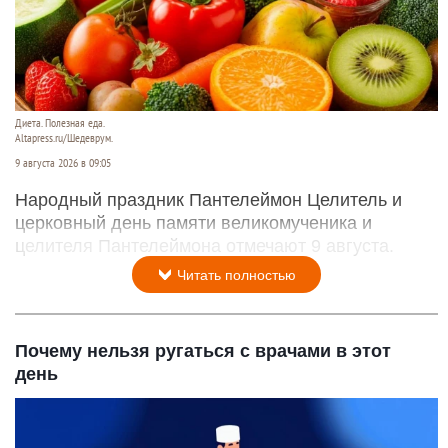
Диета. Полезная еда.
Altapress.ru/Шедеврум.
9 августа 2026 в 09:05
Народный праздник Пантелеймон Целитель и
церковный день памяти великомученика и
целителя Пантелеймона отмечают 9 августа.
Читать полностью
Почему нельзя ругаться с врачами в этот
день