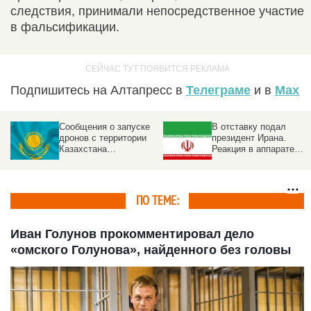
следствия, принимали непосредственное участие
в фальсификации.
Подпишитесь на Алтапресс в
Телеграме
и в
Max
Сообщения о запуске
В отставку подал
дронов с территории
президент Ирана.
Казахстана
Реакция в аппарате
прокомментировали в
главы государства
МИД республики
ПО ТЕМЕ:
Иван Голунов прокомментировал дело
«омского Голунова», найденного без головы