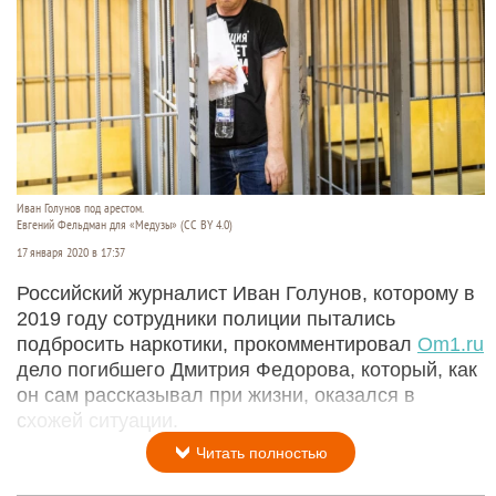
Иван Голунов под арестом.
Евгений Фельдман для «Медузы» (CC BY 4.0)
17 января 2020 в 17:37
Российский журналист Иван Голунов, которому в
2019 году сотрудники полиции пытались
подбросить наркотики, прокомментировал
Om1.ru
дело погибшего Дмитрия Федорова, который, как
он сам рассказывал при жизни, оказался в
схожей ситуации.
Читать полностью