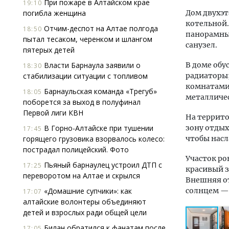
При пожаре в Алтайском крае
19:10
погибла женщина
Дом двухэт
котельной.
Отчим-деспот на Алтае полгода
18:50
панорамны
пытал тесаком, черенком и шлангом
санузел.
пятерых детей
Власти Барнаула заявили о
В доме обу
18:30
стабилизации ситуации с топливом
радиаторы
комнатами 
Барнаульская команда «Трегуб»
18:05
металличес
поборется за выход в полуфинал
Первой лиги КВН
На террито
В Горно-Алтайске при тушении
зону отдых
17:45
горящего грузовика взорвалось колесо:
чтобы насл
пострадал полицейский. Фото
Участок ро
Пьяный барнаулец устроил ДТП с
17:25
красивый з
переворотом на Алтае и скрылся
Внешняя от
«Домашние супчики»: как
солнцем — 
17:07
алтайские волонтеры объединяют
детей и взрослых ради общей цели
Билан обратился к фанатам после
17:05