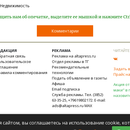
Недвижимость
щить нам об опечатке, выделите ее мышкой и нажмите Ctr
Комментарии
ЕДАКЦИЯ
РЕКЛАМА
ЧИТАЙТЕ
ратная связь
Реклама на altapress.ru
ользовательское
Отдел рекламы в ТГ
оглашение
Рекомендательные
Задать 
равила комментирования
технологии
Прайс на
Подать объявление в газеты
Афиша
Акция от
Email подписка
маки" в 
Служба рекламы. Тел. (3852)
назовит
63-35-25, +79619802172. E-mail:
ads@altapress.ru
MAX
я сайтом, вы соглашаетесь на использование cookie, к