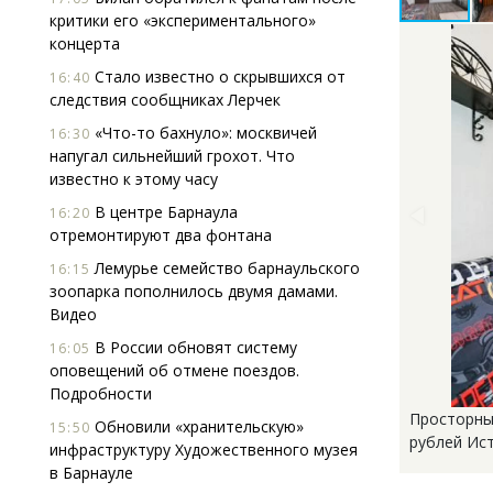
критики его «экспериментального»
концерта
Стало известно о скрывшихся от
16:40
следствия сообщниках Лерчек
«Что-то бахнуло»: москвичей
16:30
напугал сильнейший грохот. Что
известно к этому часу
В центре Барнаула
16:20
отремонтируют два фонтана
Лемурье семейство барнаульского
16:15
зоопарка пополнилось двумя дамами.
Видео
В России обновят систему
16:05
оповещений об отмене поездов.
Подробности
Просторны
Обновили «хранительскую»
15:50
рублей Ист
инфраструктуру Художественного музея
в Барнауле