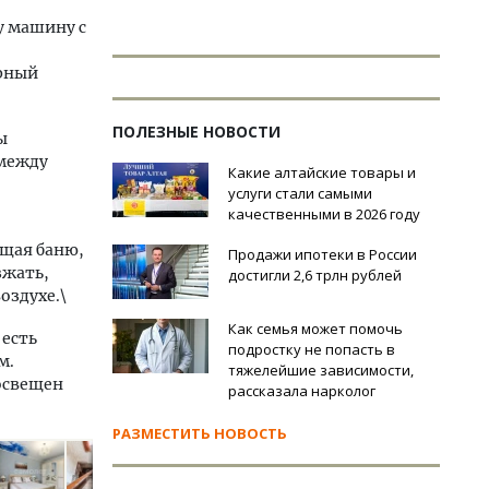
у машину с
орный
ПОЛЕЗНЫЕ НОВОСТИ
ы
 между
Какие алтайские товары и
услуги стали самыми
качественными в 2026 году
ющая баню,
Продажи ипотеки в России
зжать,
достигли 2,6 трлн рублей
оздухе.\
Как семья может помочь
 есть
подростку не попасть в
м.
тяжелейшие зависимости,
освещен
рассказала нарколог
РАЗМЕСТИТЬ НОВОСТЬ