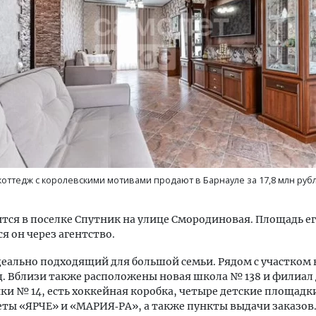
тектурный код начинается с
Смелость архитектурных 
ли. Мощение крупноформатными
Генеральный директор к
тами становится новым
ЗИАС — об эстетике горо
ндартом благоустройства
трендах в фасадах и разв
оттедж с королевскими мотивами продают в Барнауле за 17,8 млн руб
ОИТЕЛЬСТВО
СТРОИТЕЛЬСТВО
тся в поселке Спутник на улице Смородиновая. Площадь его 
ся он через агентство.
деально подходящий для большой семьи. Рядом с участком
д. Вблизи также расположены новая школа № 138 и филиал
и № 14, есть хоккейная коробка, четыре детские площадк
ты «ЯРЧЕ» и «МАРИЯ‑РА», а также пункты выдачи заказов