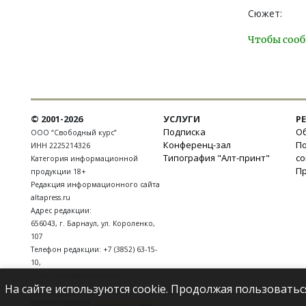
Сюжет:
Чтобы сооб
© 2001-2026
УСЛУГИ
Р
Подписка
Об
ООО “Свободный курс”
Конференц-зал
П
ИНН 2225214326
Типография "Алт-принт"
с
Категория информационной
П
продукции 18+
Редакция информационного сайта
altapress.ru
Адрес редакции:
656043
,
г. Барнаул
,
ул. Короленко,
107
Телефон редакции:
+7 (3852) 63-15-
10
,
E-mail:
news@altapress.ru
На сайте используются cookie. Продолжая пользоватьс