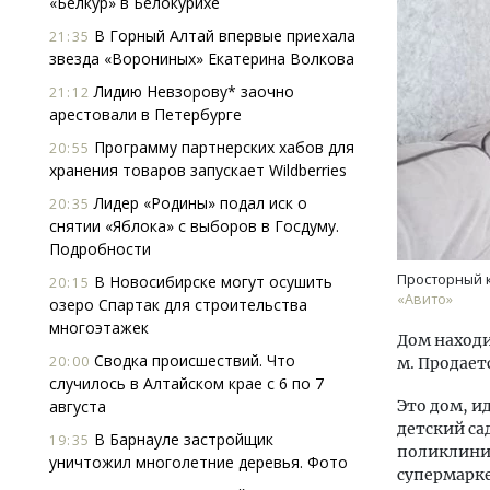
«Белкур» в Белокурихе
В Горный Алтай впервые приехала
21:35
звезда «Ворониных» Екатерина Волкова
Лидию Невзорову* заочно
21:12
арестовали в Петербурге
Программу партнерских хабов для
20:55
хранения товаров запускает Wildberries
Ищем новые берега. Гендиректор
Архи
Лидер «Родины» подал иск о
20:35
«Жилищной инициативы» Юрий
зем
снятии «Яблока» с выборов в Госдуму.
Гатилов — о том, как девелоперу
пли
Подробности
оставаться на плаву, когда рынок
ста
штормит
Просторный к
В Новосибирске могут осушить
20:15
СТР
«Авито»
озеро Спартак для строительства
СТРОИТЕЛЬСТВО
многоэтажек
Дом находи
Сводка происшествий. Что
20:00
м. Продает
случилось в Алтайском крае с 6 по 7
августа
Это дом, и
детский са
В Барнауле застройщик
19:35
поликлиник
уничтожил многолетние деревья. Фото
супермарке