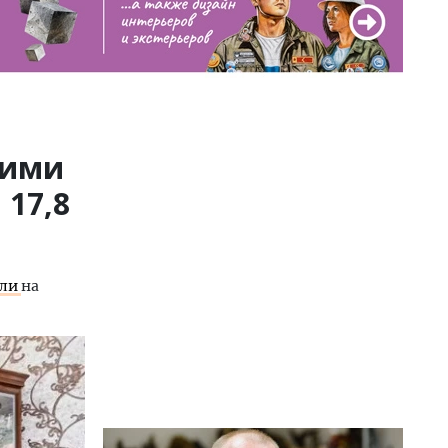
кими
 17,8
или
на