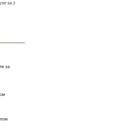
ле за 7
ле за
лом
улом