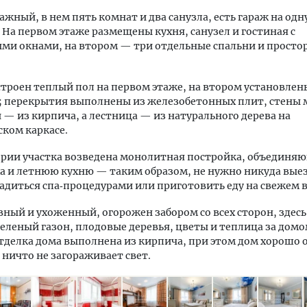
ажный, в нем пять комнат и два санузла, есть гараж на одн
 На первом этаже размещены кухня, санузел и гостиная с
ми окнами, на втором — три отдельные спальни и прост
строен теплый пол на первом этаже, на втором установлен
; перекрытия выполнены из железобетонных плит, стены
— из кирпича, а лестница — из натурального дерева на
ком каркасе.
рии участка возведена монолитная постройка, объединя
а и летнюю кухню — таким образом, не нужно никуда вые
адиться спа‑процедурами или приготовить еду на свежем в
вный и ухоженный, огорожен забором со всех сторон, здесь
еленый газон, плодовые деревья, цветы и теплица за домо
делка дома выполнена из кирпича, при этом дом хорошо 
ничто не загораживает свет.