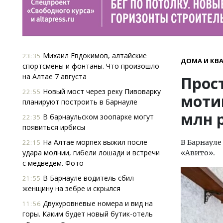
Михаил Евдокимов, алтайские
23:35
ДОМА И КВ
спортсмены и фонтаны. Что произошло
на Алтае 7 августа
Прос
Новый мост через реку Пивоварку
22:55
моти
планируют построить в Барнауле
млн 
В барнаульском зоопарке могут
22:35
появиться ирбисы
На Алтае морпех выжил после
В Барнауле
22:15
удара молнии, гибели лошади и встречи
«Авито».
с медведем. Фото
В Барнауле водитель сбил
21:55
женщину на зебре и скрылся
Двухуровневые номера и вид на
11:56
горы. Каким будет новый бутик-отель