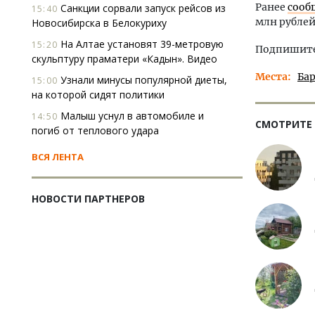
Ранее
сооб
Санкции сорвали запуск рейсов из
15:40
млн рублей
Новосибирска в Белокуриху
На Алтае установят 39-метровую
15:20
Подпишитес
скульптуру праматери «Кадын». Видео
Места
Ба
Узнали минусы популярной диеты,
15:00
на которой сидят политики
Малыш уснул в автомобиле и
14:50
СМОТРИТЕ
погиб от теплового удара
ВСЯ ЛЕНТА
НОВОСТИ ПАРТНЕРОВ