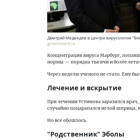
Дмитрий Медведев в центре вирусологии "Век
government.ru
Концентрация вируса Марбург, попавш
нормы — порядка тысячи и более лета
Через неделю ученого не стало. Ему был
Лечение и вскрытие
При лечении Устинова заразился врач
случайно поцарапался иглой шприца, к
Но все обошлось.
"Родственник" Эболы