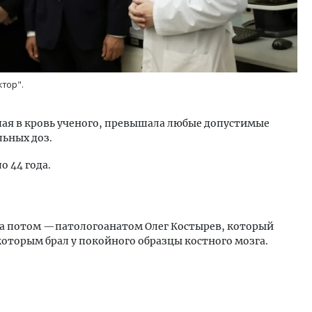
тор".
ая в кровь ученого, превышала любые допустимые
льных доз.
о 44 года.
, а потом —патологоанатом Олег Костырев, который
оторым брал у покойного образцы костного мозга.