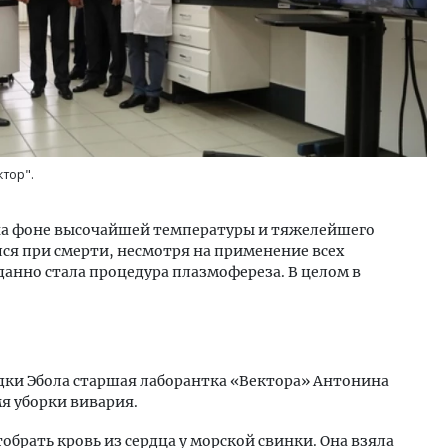
тор".
ь на фоне высочайшей температуры и тяжелейшего
ся при смерти, несмотря на применение всех
анно стала процедура плазмофереза. В целом в
адки Эбола старшая лаборантка «Вектора» Антонина
мя уборки вивария.
тобрать кровь из сердца у морской свинки. Она взяла