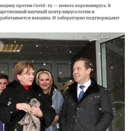
акцину против Covid-19 — нового коронавируса. В
дарственный научный центр вирусологии и
зрабатывается вакцина. И лабораторно подтверждают
тектурный код начинается с
Ищем новые берега. Ген
ли. Мощение крупноформатными
«Жилищной инициативы»
тами становится новым
Гатилов — о том, как де
ндартом благоустройства
оставаться на плаву, ког
штормит
ОИТЕЛЬСТВО
СТРОИТЕЛЬСТВО