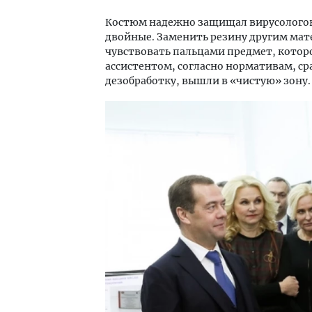
Костюм надежно защищал вирусологов
двойные. Заменить резину другим ма
чувствовать пальцами предмет, которо
ассистентом, согласно нормативам, с
дезобработку, вышли в «чистую» зону.