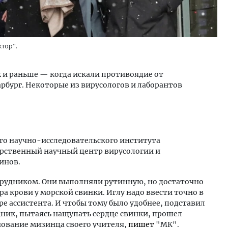
тор".
 и раньше — когда искали противоядие от
рбург. Некоторые из вирусологов и лаборантов
ого научно-исследовательского института
арственный научный центр вирусологии и
инов.
отрудником. Они выполняли рутинную, но достаточно
а крови у морской свинки. Иглу надо ввести точно в
ре ассистента. И чтобы тому было удобнее, подставил
ник, пытаясь нащупать сердце свинки, прошел
нование мизинца своего учителя,
пишет
"МК".