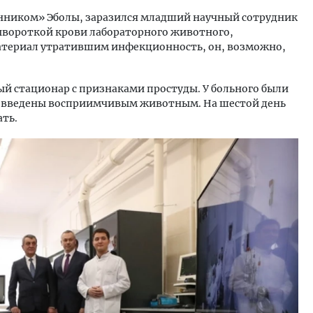
венником» Эболы, заразился младший научный сотрудник
сывороткой крови лабораторного животного,
материал утратившим инфекционность, он, возможно,
й стационар с признаками простуды. У больного были
и введены восприимчивым животным. На шестой день
ать.