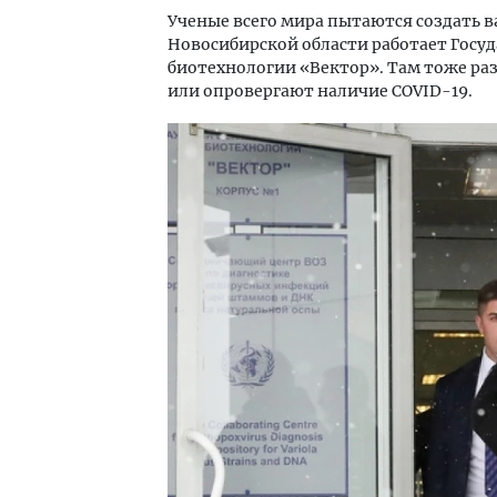
Ученые всего мира пытаются создать в
Новосибирской области работает Госу
биотехнологии «Вектор». Там тоже ра
или опровергают наличие COVID-19.
Смелость архитектурных идей.
Архи
Генеральный директор компании
зем
ЗИАС — об эстетике городов,
пли
трендах в фасадах и развитии рынка
ста
СТРОИТЕЛЬСТВО
СТР