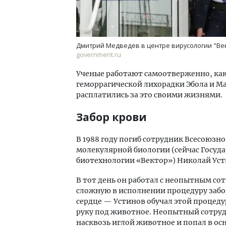
Дмитрий Медведев в центре вирусологии "Век
government.ru
Ученые работают самоотверженно, как
геморрагической лихорадки Эбола и Ма
расплатились за это своими жизнями.
Забор крови
В 1988 году погиб сотрудник Всесоюзн
молекулярной биологии (сейчас Госуд
биотехнологии «Вектор») Николай Уст
В тот день он работал с неопытным с
сложную в исполнении процедуру забор
сердце — Устинов обучал этой процеду
руку под животное. Неопытный сотруд
насквозь иглой животное и попал в ос