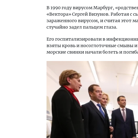
В 1990 году вирусом Марбург, «родст
«Вектора» Сергей Визунов. Работая с 
зараженного вирусом, и считая этот 
случайно задел пальцем глаза.
Его госпитализировали в инфекционны
взяты кровь и носоглоточные смывы 
морские свинки начали болеть и погиб