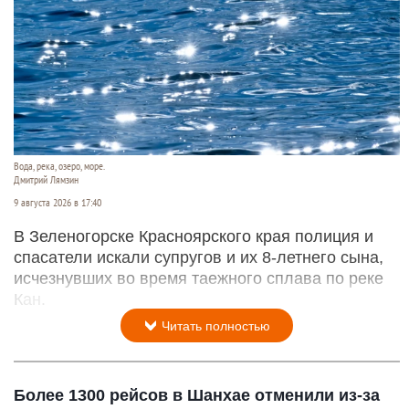
Вода, река, озеро, море.
Дмитрий Лямзин
9 августа 2026 в 17:40
В Зеленогорске Красноярского края полиция и
спасатели искали супругов и их 8-летнего сына,
исчезнувших во время таежного сплава по реке
Кан.
Читать полностью
Более 1300 рейсов в Шанхае отменили из-за