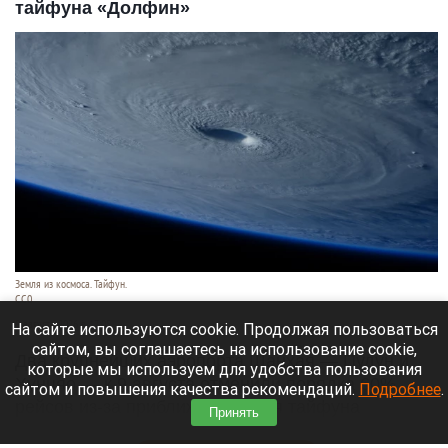
тайфуна «Долфин»
Земля из космоса. Тайфун.
СС0
9 августа 2026 в 17:05
На сайте используются cookie. Продолжая пользоваться
сайтом, вы соглашаетесь на использование cookie,
Два крупнейших аэропорта Шанхая — Пудун и
которые мы используем для удобства пользования
Хунцяо — к 9 августа отменили порядка 60%
сайтом и повышения качества рекомендаций.
Подробнее
.
рейсов из-за приближающегося тайфуна
Принять
«Долфин».