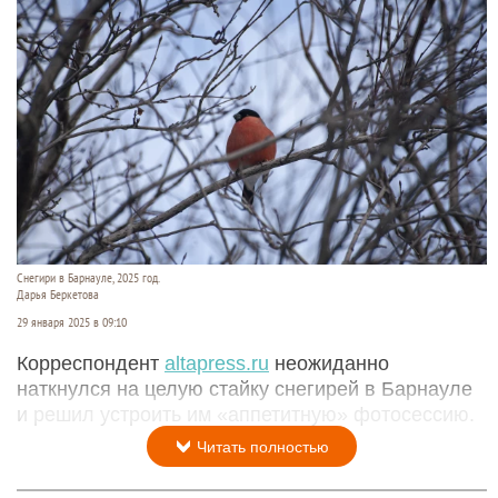
Снегири в Барнауле, 2025 год.
Дарья Беркетова
29 января 2025 в 09:10
Корреспондент
altapress.ru
неожиданно
наткнулся на целую стайку снегирей в Барнауле
и решил устроить им «аппетитную» фотосессию.
Читать полностью