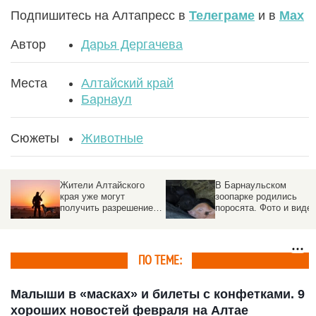
Подпишитесь на Алтапресс в
Телеграме
и в
Max
Автор
Дарья Дергачева
Места
Алтайский край
Барнаул
Сюжеты
Животные
Жители Алтайского
В Барнаульском
края уже могут
зоопарке родились
получить разрешение
поросята. Фото и виде
на охоту
ПО ТЕМЕ:
Малыши в «масках» и билеты с конфетками. 9
хороших новостей февраля на Алтае