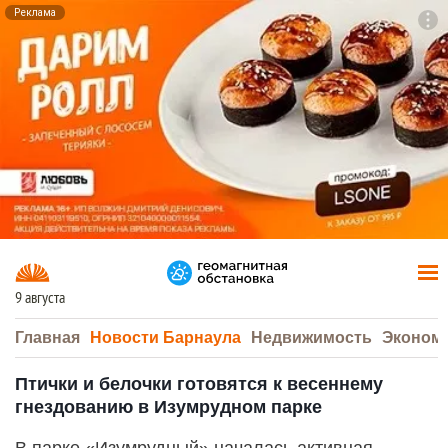
Реклама
To
F7
9 августа
Главная
Новости Барнаула
Недвижимость
Эконом
Птички и белочки готовятся к весеннему
гнездованию в Изумрудном парке
В парке «Изумрудный» началась активная