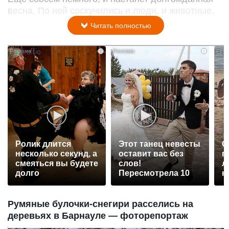
весна. По ней соскучились и люди, и животные.
Читать полностью
i
i
Ролик длится
Этот танец невесты
С
несколько секунд, а
оставит вас без
п
смеяться вы будете
слов!
л
долго
Пересмотрела 10
к
раз
Румяные булочки-снегири расселись на
деревьях в Барнауле — фоторепортаж