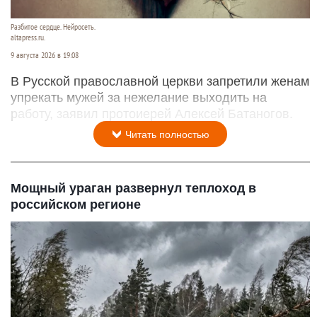
Разбитое сердце. Нейросеть.
altapress.ru.
9 августа 2026 в 19:08
В Русской православной церкви запретили женам
упрекать мужей за нежелание выходить на
работу, заявил протоиерей Алексей Батаногов.
Читать полностью
Мощный ураган развернул теплоход в
российском регионе