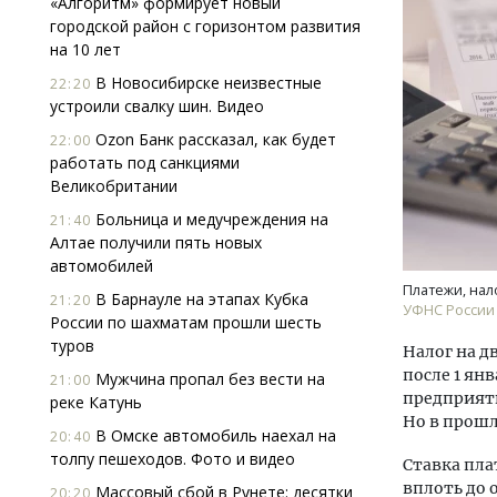
«Алгоритм» формирует новый
городской район с горизонтом развития
на 10 лет
В Новосибирске неизвестные
22:20
устроили свалку шин. Видео
Ozon Банк рассказал, как будет
22:00
работать под санкциями
Великобритании
Архи
зем
Больница и медучреждения на
21:40
пли
Алтае получили пять новых
ста
автомобилей
СТР
Платежи, нал
В Барнауле на этапах Кубка
21:20
УФНС России 
России по шахматам прошли шесть
туров
Налог на д
после 1 янв
Мужчина пропал без вести на
21:00
предприяти
реке Катунь
Но в прошл
В Омске автомобиль наехал на
20:40
толпу пешеходов. Фото и видео
Ставка пла
вплоть до 
Массовый сбой в Рунете: десятки
20:20