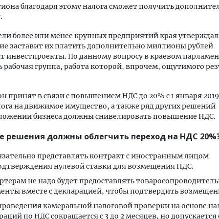
иона благодаря этому налога сможет получить дополнител
.
ли более или менее крупных предприятий края утверждали
ие заставит их платить дополнительно миллионы рублей
т инвестпроекты. По данному вопросу в краевом парламе
ь рабочая группа, работа которой, впрочем, ощутимого рез
н принят в связи с повышением НДС до 20% с 1 января 2019
ога на движимое имущество, а также ряд других решений
бложении бизнеса должны снивелировать повышение НДС.
е решения должны облегчить переход на НДС 20%
язательно представлять контракт с иностранным лицом
одтверждения нулевой ставки для возмещения НДС.
ртерам не надо будет предоставлять товаросопроводител
енты вместе с декларацией, чтобы подтвердить возмещен
проведения камеральной налоговой проверки на основе н
раций по НДС сокращается с 3 до 2 месяцев, но допускается 