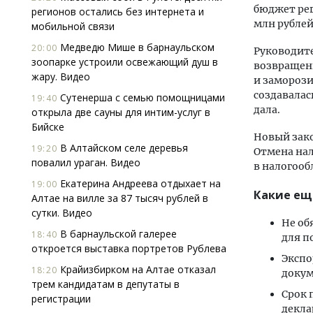
бюджет рег
регионов остались без интернета и
млн рублей
мобильной связи
Медведю Мише в барнаульском
20:00
Руководите
зоопарке устроили освежающий душ в
возвращен
жару. Видео
и заморози
создавалас
Сутенерша с семью помощницами
19:40
дала.
открыла две сауны для интим-услуг в
Бийске
Новый зако
В Алтайском селе деревья
19:20
Отмена нал
повалил ураган. Видео
в налогоо
Екатерина Андреева отдыхает на
19:00
Какие ещ
Алтае на вилле за 87 тысяч рублей в
сутки. Видео
Не об
В барнаульской галерее
18:40
для п
откроется выставка портретов Рублева
Экспо
Крайизбирком на Алтае отказал
18:20
докум
трем кандидатам в депутаты в
Срок 
регистрации
декла