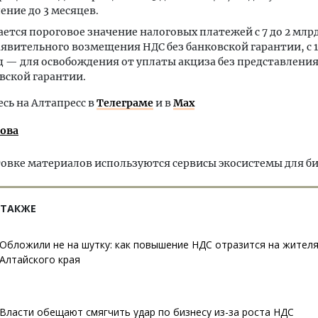
ение до 3 месяцев.
ется пороговое значение налоговых платежей с 7 до 2 млр
аявительного возмещения НДС без банковской гарантии, с 1
д — для освобождения от уплаты акциза без представлени
вской гарантии.
ь на Алтапресс в
Телеграме
и в
Max
лова
овке материалов используются сервисы экосистемы для б
 ТАКЖЕ
Обложили не на шутку: как повышение НДС отразится на жител
Алтайского края
Власти обещают смягчить удар по бизнесу из-за роста НДС