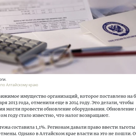
тектурный код начинается с
Смелость архитектурных 
ли. Мощение крупноформатными
Генеральный директор к
тами становится новым
ЗИАС — об эстетике горо
ндартом благоустройства
трендах в фасадах и разв
ОИТЕЛЬСТВО
СТРОИТЕЛЬСТВО
оги.
по Алтайскому краю
вижимое имущество организаций, которое поставлено на 
аря 2013 года, отменили еще в 2014 году. Это делали, чтобы
я могли провести обновление оборудования. Обновление 
ом году стало известно, что налог возвращают.
тежа составила 1,1%. Регионам давали право ввести льготы
отмены. Однако в Алтайском крае власти на это не пошли. 