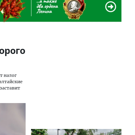
орого
т налог
 алтайские
 заставит