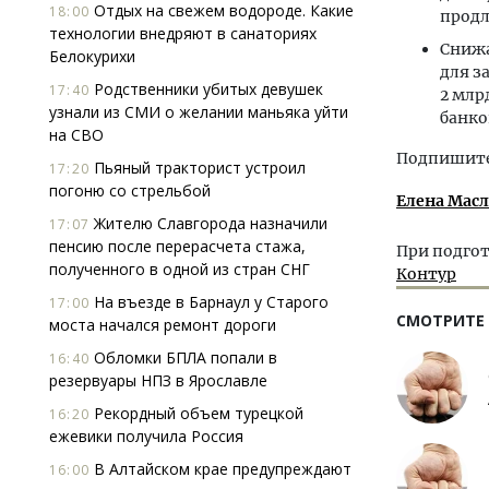
Отдых на свежем водороде. Какие
18:00
продл
технологии внедряют в санаториях
Снижа
Белокурихи
для з
Родственники убитых девушек
17:40
2 млр
узнали из СМИ о желании маньяка уйти
банко
на СВО
Подпишитес
Пьяный тракторист устроил
17:20
погоню со стрельбой
Елена Мас
Жителю Славгорода назначили
17:07
пенсию после перерасчета стажа,
При подгот
полученного в одной из стран СНГ
Контур
На въезде в Барнаул у Старого
17:00
СМОТРИТЕ
моста начался ремонт дороги
Обломки БПЛА попали в
16:40
резервуары НПЗ в Ярославле
Рекордный объем турецкой
16:20
ежевики получила Россия
В Алтайском крае предупреждают
16:00