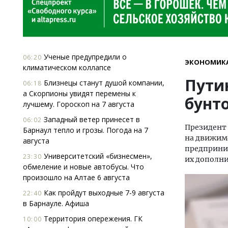
Ученые предупредили о
06:20
ЭКОНОМИК
климатическом коллапсе
Пути
Близнецы станут душой компании,
06:18
а Скорпионы увидят перемены к
бунт
лучшему. Гороскоп на 7 августа
Западный ветер принесет в
06:02
Президент 
Барнаул тепло и грозы. Погода на 7
на движим
августа
предприним
Университетский «бизнесмен»,
23:30
их дополн
обмеление и новые автобусы. Что
произошло на Алтае 6 августа
Как пройдут выходные 7-9 августа
22:40
в Барнауле. Афиша
Территория опережения. ГК
10:00