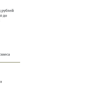
д рублей
0 до
я
изнеса
ях