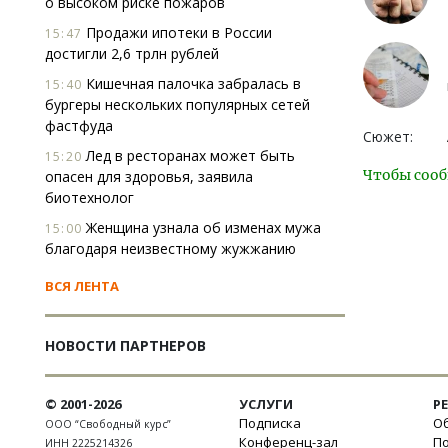
о высоком риске пожаров
Продажи ипотеки в России
15:47
достигли 2,6 трлн рублей
Кишечная палочка забралась в
15:40
бургеры нескольких популярных сетей
фастфуда
Сюжет:
Лед в ресторанах может быть
15:20
Чтобы сооб
опасен для здоровья, заявила
биотехнолог
Женщина узнала об изменах мужа
15:00
благодаря неизвестному жужжанию
ВСЯ ЛЕНТА
НОВОСТИ ПАРТНЕРОВ
© 2001-2026
УСЛУГИ
Р
Подписка
Об
ООО “Свободный курс”
Конференц-зал
П
ИНН 2225214326