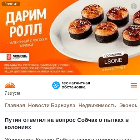
Реклама
To
F7
7 августа
Главная
Новости Барнаула
Недвижимость
Эконом
Путин ответил на вопрос Собчак о пытках в
колониях
Журналист Ксения Собчак, зарегистрированная