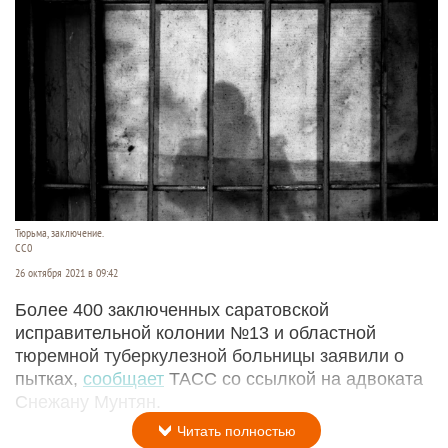
Тюрьма, заключение.
CC0
26 октября 2021 в 09:42
Более 400 заключенных саратовской
исправительной колонии №13 и областной
тюремной туберкулезной больницы заявили о
пытках,
сообщает
ТАСС со ссылкой на адвоката
Снежану Мунтян.
Читать полностью