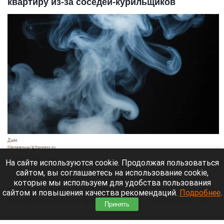
квартиру из-за соседей-курильщиков
Дым.
Шедеврум/Altapress.ru
7 августа 2026 в 12:20
На сайте используются cookie. Продолжая пользоваться
сайтом, вы соглашаетесь на использование cookie,
Жительница дома на Попова, 108, рассказала,
которые мы используем для удобства пользования
что соседи постоянно курят на балконе, а дым от
сайтом и повышения качества рекомендаций.
Подробнее
.
сигарет попадает в ее квартиру. Она боится, что
Принять
брошенный окурок может поджечь сухую траву