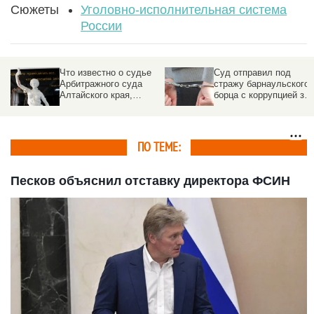
Сюжеты
Уголовно-исполнительная система
России
Что известно о судье
Суд отправил под
Арбитражного суда
стражу барнаульского
Алтайского края,
борца с коррупцией за
которого отправили в
крупную взятку
колонию на 13 лет
(обновлено)
ПО ТЕМЕ:
Песков объяснил отставку директора ФСИН