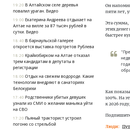
В Алтайском селе деревья
19:20
Он напомни
повалил ураган. Видео
пяти лет, 
Екатерина Андреева отдыхает на
19:00
Эта сумма,
Алтае на вилле за 87 тысяч рублей в
этих денег
сутки. Видео
быстрее ку
В барнаульской галерее
18:40
откроется выставка портретов Рублева
"Пре
Крайизбирком на Алтае отказал
18:20
недв
трем кандидатам в депутаты в
года
регистрации
обра
Отдых на свежем водороде. Какие
18:00
технологии внедряют в санаториях
Белокурихи
Как показы
Родственники убитых девушек
17:40
100%. На э
узнали из СМИ о желании маньяка уйти
к 2026 году
на СВО
Подпишитес
Пьяный тракторист устроил
17:20
погоню со стрельбой
Люди
Пу