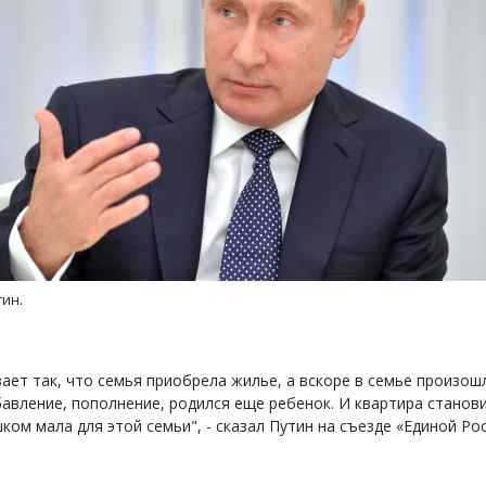
ра и вид на горы.
Архитектурный код начинается с
 бутик-отель
земли. Мощение крупноформатными
ихе
плитами становится новым
стандартом благоустройства
СТРОИТЕЛЬСТВО
ин.
ает так, что семья приобрела жилье, а вскоре в семье произош
авление, пополнение, родился еще ребенок. И квартира станов
ком мала для этой семьи", - сказал Путин на съезде «Единой Рос