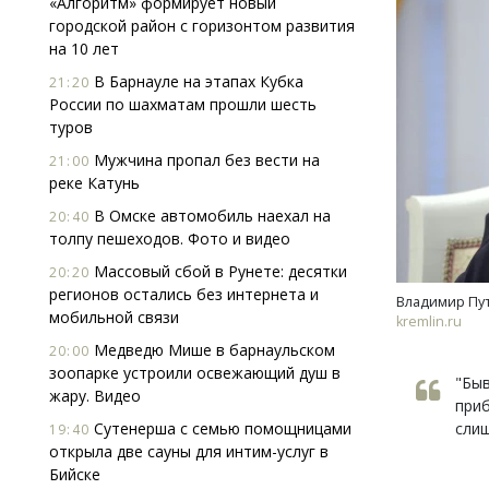
«Алгоритм» формирует новый
городской район с горизонтом развития
на 10 лет
В Барнауле на этапах Кубка
21:20
России по шахматам прошли шесть
туров
Мужчина пропал без вести на
21:00
реке Катунь
Двухуровневые номе
Каким будет новый
В Омске автомобиль наехал на
20:40
«Белкур» в Белокур
толпу пешеходов. Фото и видео
Массовый сбой в Рунете: десятки
20:20
ДОМА И КВАРТИРЫ
регионов остались без интернета и
Владимир Пут
мобильной связи
kremlin.ru
Медведю Мише в барнаульском
20:00
зоопарке устроили освежающий душ в
"Быв
жару. Видео
приб
Сутенерша с семью помощницами
слиш
19:40
открыла две сауны для интим-услуг в
Бийске