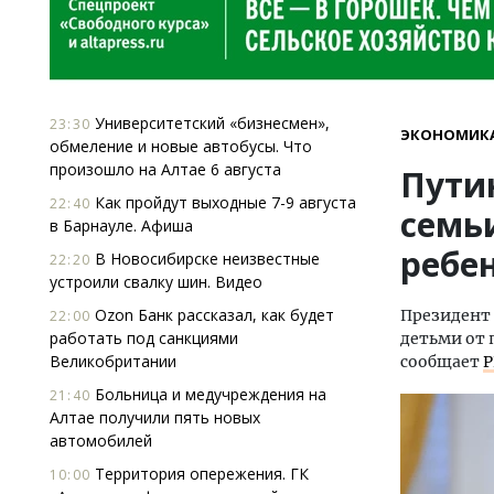
Университетский «бизнесмен»,
23:30
ЭКОНОМИК
обмеление и новые автобусы. Что
произошло на Алтае 6 августа
Пути
Как пройдут выходные 7-9 августа
22:40
семь
в Барнауле. Афиша
ребе
В Новосибирске неизвестные
22:20
устроили свалку шин. Видео
Ozon Банк рассказал, как будет
Президент 
22:00
работать под санкциями
детьми от 
Великобритании
сообщает
Р
Больница и медучреждения на
21:40
Алтае получили пять новых
автомобилей
Территория опережения. ГК
10:00