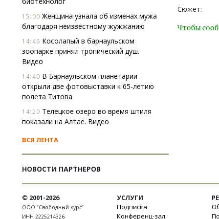
биотехнолог
Сюжет:
Женщина узнала об изменах мужа
15:00
благодаря неизвестному жужжанию
Чтобы сооб
Косолапый в барнаульском
14:46
зоопарке принял тропический душ.
Видео
В Барнаульском планетарии
14:40
открыли две фотовыставки к 65-летию
полета Титова
Телецкое озеро во время штиля
14:20
показали на Алтае. Видео
ВСЯ ЛЕНТА
НОВОСТИ ПАРТНЕРОВ
© 2001-2026
УСЛУГИ
Р
Подписка
Об
ООО “Свободный курс”
Конференц-зал
П
ИНН 2225214326