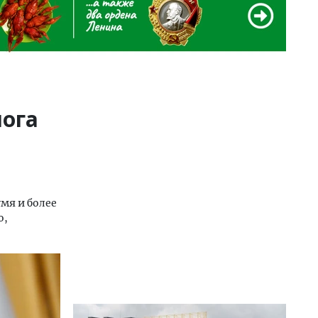
лога
мя и более
о,