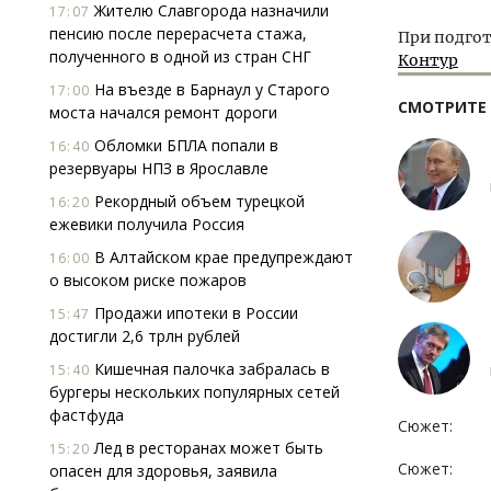
Жителю Славгорода назначили
17:07
пенсию после перерасчета стажа,
При подгот
полученного в одной из стран СНГ
Контур
На въезде в Барнаул у Старого
17:00
СМОТРИТЕ
моста начался ремонт дороги
Обломки БПЛА попали в
16:40
резервуары НПЗ в Ярославле
Рекордный объем турецкой
16:20
ежевики получила Россия
В Алтайском крае предупреждают
16:00
о высоком риске пожаров
Продажи ипотеки в России
15:47
достигли 2,6 трлн рублей
Кишечная палочка забралась в
15:40
бургеры нескольких популярных сетей
фастфуда
Сюжет:
Лед в ресторанах может быть
15:20
Сюжет:
опасен для здоровья, заявила