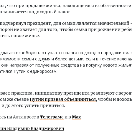
л, что при продаже жилья, находящегося в собственности
уплачивается подоходный налог.
 подчеркнул президент, для семьи является значительной 
 порой не хватает для того, чтобы семья при рождении реб
пить новое жилье.
длагаю освободить от уплаты налога на доход от продажи жил
ижимости семьи с двумя и более детьми, если в течение кален
 они направляют полученные средства на покупку нового жилья"
тился Путин к единороссам.
вает практика, инициативу президента реализуют с веро
том же съезде
Путин призвал объединиться
, чтобы и доход
, и до этого успеть привиться.
ь на Алтапресс в
Телеграме
и в
Max
тин Владимир Владимирович