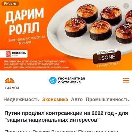
Реклама
To
F7
7 августа
а
Недвижимость
Экономика
Авто
Промышленность
Путин продлил контрсанкции на 2022 год - для
"защиты национальных интересов"
Президент России Владимир Путин подписал