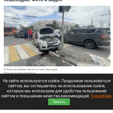
В Омске автомобиль наехал на толпу пешеходов
Прокуратура Омской области
6 августа 2026 в 20:40
На сайте используются cookie. Продолжая пользоваться
сайтом, вы соглашаетесь на использование cookie,
На ул. Масленникова в Омске автомобиль
которые мы используем для удобства пользования
«Лада» врезался в столб и наехал на людей,
сайтом и повышения качества рекомендаций.
Подробнее
.
стоявших у пешеходного перехода.
Принять
Читать полностью