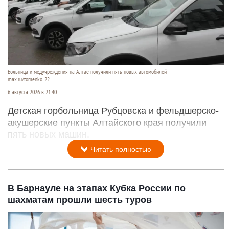
Больница и медучреждения на Алтае получили пять новых автомобилей
max.ru/tomenko_22
6 августа 2026 в 21:40
Детская горбольница Рубцовска и фельдшерско-
акушерские пункты Алтайского края получили
пять новых машин.
Читать полностью
В Барнауле на этапах Кубка России по
шахматам прошли шесть туров