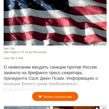
Флаг США.
Stuart Seeger, CC BY 2.0, part from original.
8 мая 2021 в 19:06
О нежелании вводить санкции против России
заявила на брифинге пресс-секретарь
президента США Джен Псаки. Информацию о
позиции Белого дома опубликовало
информагентство
РИА Новости
.
Читать полностью
i
i