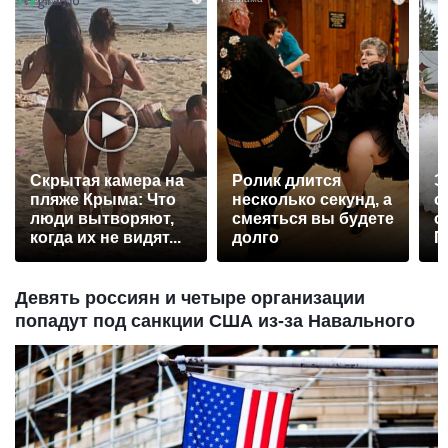
Скрытая камера на
Ролик длится
Э
пляже Крыма: Что
несколько секунд, а
о
люди вытворяют,
смеяться вы будете
с
когда их не видят...
долго
П
р
Девять россиян и четыре организации
попадут под санкции США из-за Навального