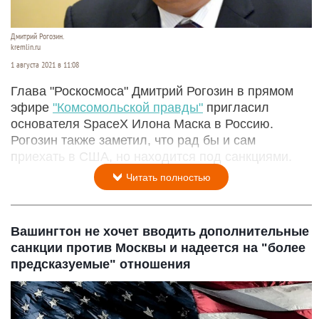
Дмитрий Рогозин.
kremlin.ru
1 августа 2021 в 11:08
Глава "Роскосмоса" Дмитрий Рогозин в прямом
эфире
"Комсомольской правды"
пригласил
основателя SpaceX Илона Маска в Россию.
Рогозин также заметил, что рад бы и сам
приехать в США, но находится под санкциями.
Читать полностью
Вашингтон не хочет вводить дополнительные
санкции против Москвы и надеется на "более
предсказуемые" отношения