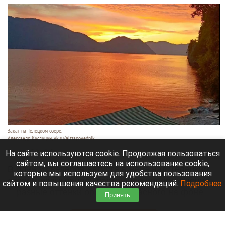
Закат на Телецком озере.
Александр Кислицин, vk.ru/altzapovednik
9 августа 2026 в 15:05
На сайте используются cookie. Продолжая пользоваться
сайтом, вы соглашаетесь на использование cookie,
В один из вечеров августа в небе над Телецким
которые мы используем для удобства пользования
озером разыгралось настоящее представление:
сайтом и повышения качества рекомендаций.
Подробнее
.
—разные оттенки оранжево-красного на фоне
Принять
синевы вод озера и величественных гор.
Читать полностью