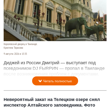
Королевский дворец в Таиланде.
Кристина Тарасова
9 августа 2026 в 15:35
Диджей из России Дмитрий — выступает под
псевдонимом DJ FЫRРИN — пропал в Таиланде
после возникновения проблем с документами.
Читать полностью
Невероятный закат на Телецком озере снял
инспектор Алтайского заповедника. Фото