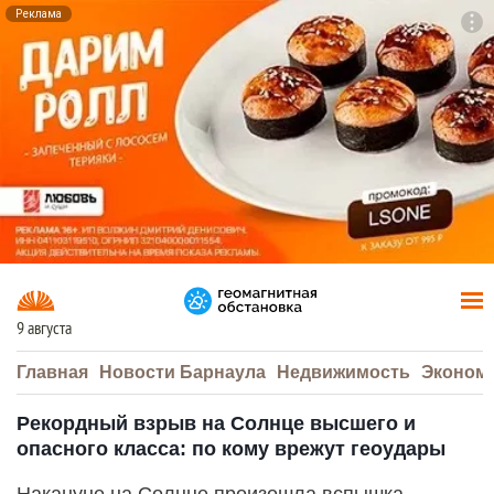
Реклама
To
F7
9 августа
Главная
Новости Барнаула
Недвижимость
Эконом
Рекордный взрыв на Солнце высшего и
опасного класса: по кому врежут геоудары
Накануне на Солнце произошла вспышка