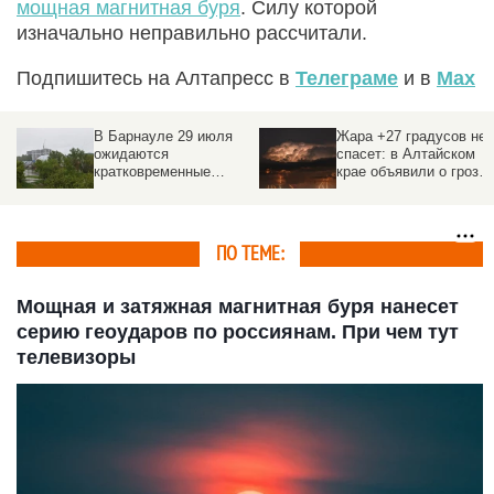
мощная магнитная буря
. Силу которой
изначально неправильно рассчитали.
Подпишитесь на Алтапресс в
Телеграме
и в
Max
Жара +27 градусов не
Жара до +32 и дожди с
спасет: в Алтайском
грозами: прогноз
крае объявили о грозах
погоды в Алтайском
х
и ливнях на 28 июля
крае на неделю с 27
июля
ПО ТЕМЕ:
Мощная и затяжная магнитная буря нанесет
серию геоударов по россиянам. При чем тут
телевизоры