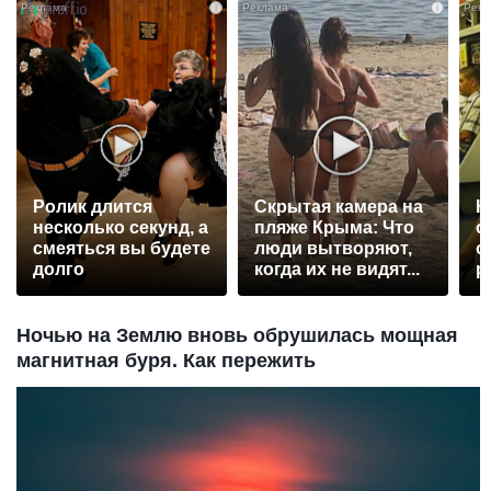
i
i
Ролик длится
Скрытая камера на
К
несколько секунд, а
пляже Крыма: Что
о
смеяться вы будете
люди вытворяют,
о
долго
когда их не видят...
р
Ночью на Землю вновь обрушилась мощная
магнитная буря. Как пережить