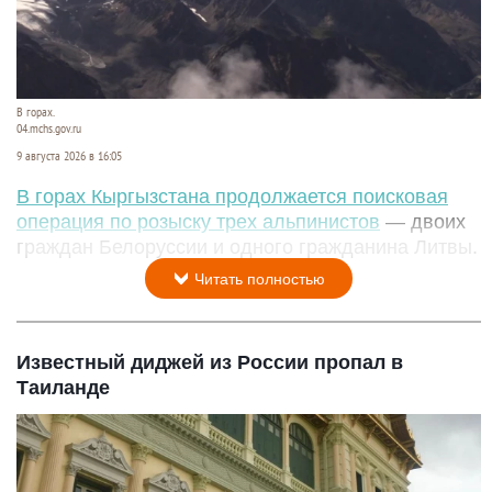
В горах.
04.mchs.gov.ru
9 августа 2026 в 16:05
В горах Кыргызстана продолжается поисковая
операция по розыску трех альпинистов
— двоих
граждан Белоруссии и одного гражданина Литвы.
Читать полностью
Известный диджей из России пропал в
Таиланде