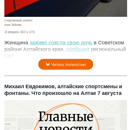
Следственный комитет.
Анна Зайкова
20 февраля 2023 в 22:51
Женщина
заживо сожгла свою дочь
в Советском
районе Алтайского края,
сообщает
региональный
СКР.
Читать полностью
Михаил Евдокимов, алтайские спортсмены и
фонтаны. Что произошло на Алтае 7 августа