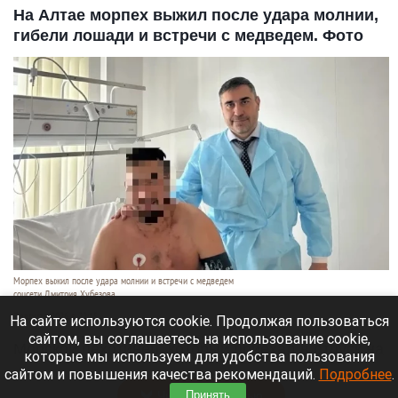
На Алтае морпех выжил после удара молнии,
гибели лошади и встречи с медведем. Фото
Морпех выжил после удара молнии и встречи с медведем
соцсети Дмитрия Хубезова
7 августа 2026 в 22:15
На сайте используются cookie. Продолжая пользоваться
сайтом, вы соглашаетесь на использование cookie,
Морской пехотинец, который приехал в отпуск на
которые мы используем для удобства пользования
Алтай, пережил чудовищную серию событий.
сайтом и повышения качества рекомендаций.
Подробнее
.
Читать полностью
Принять