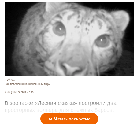
Ирбисы.
Сайлюгемский национальный парк
7 августа 2026 в 22:35
В зоопарке «Лесная сказка» построили два
просторных вольера для снежных барсов.
Читать полностью