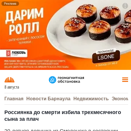
Реклама
To
F7
8 августа
Главная
Новости Барнаула
Недвижимость
Эконом
Россиянка до смерти избила трехмесячного
сына за плач
20-летняя девушка из Смоленска в состоянии