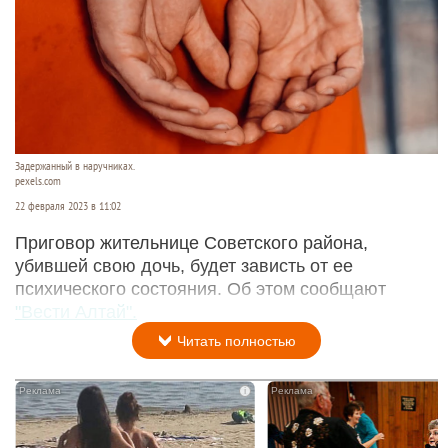
Задержанный в наручниках.
pexels.com
22 февраля 2023 в 11:02
Приговор жительнице Советского района,
убившей свою дочь, будет зависть от ее
психического состояния. Об этом сообщают
"Вести Алтай".
Читать полностью
i