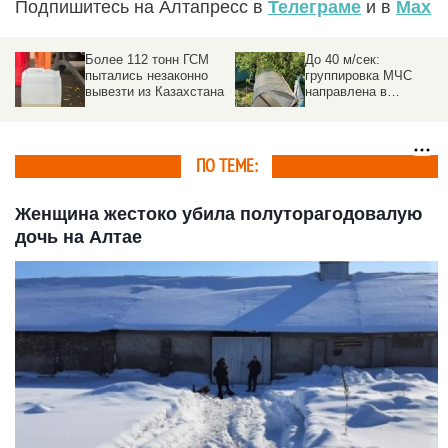
Подпишитесь на Алтапресс в
Телеграме
и в
Max
Более 112 тонн ГСМ
До 40 м/сек:
пытались незаконно
группировка МЧС
вывезти из Казахстана
направлена в
пострадавшие от
урагана районы на
Алтае
ПО ТЕМЕ:
Женщина жестоко убила полуторагодовалую
дочь на Алтае