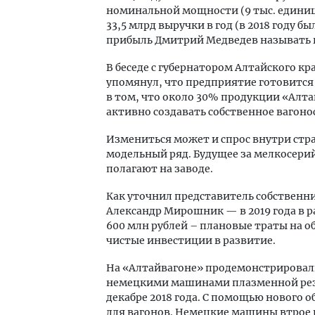
номинальной мощности (9 тыс. единиц
33,5 млрд выручки в год (в 2018 году б
прибыль Дмитрий Медведев называть н
В беседе с губернатором Алтайского к
упомянул, что предприятие готовится 
в том, что около 30% продукции «Алтай
активно создавать собственное вагоно
Измениться может и спрос внутри стр
модельный ряд. Будущее за мелкосер
полагают на заводе.
Как уточнил представитель собствен
Александр Мирошник — в 2019 года в р
600 млн рублей – плановые траты на о
чистые инвестиции в развитие.
На «Алтайвагоне» продемонстрировали
немецкими машинами плазменной резки
декабре 2018 года. С помощью нового 
для вагонов. Немецкие машины втрое 