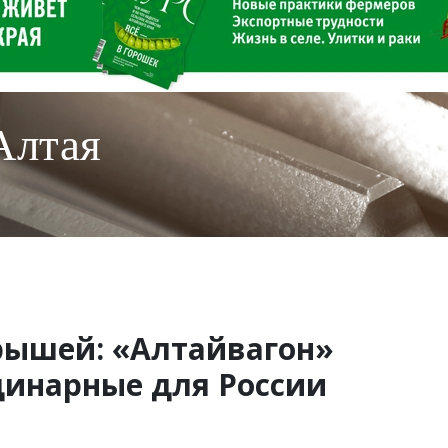
Алтая
ышей: «Алтайвагон»
динарные для России