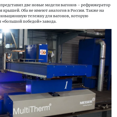
» представил две новые модели вагонов – рефрижератор
 крышей. Оба не имеют аналогов в России. Также на
овационную тележку для вагонов, которую
 «большой победой» завода.
тектурный код начинается с
Двухуровневые номера и в
ли. Мощение крупноформатными
Каким будет новый апарт
тами становится новым
«Белкур» в Белокурихе
ндартом благоустройства
ОИТЕЛЬСТВО
ДОМА И КВАРТИРЫ