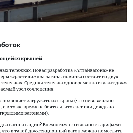
.
аботок
вающейся крышей
сных тележках. Новая разработка «Алтайвагона» не
еры «срастили» два вагона: новинка состоит из двух
ех тележках. Средняя тележка одновременно служит двум
ваемый узел сочленения.
о позволяет загружать их с крана (что невозможно
и в то же время не бояться, что снег или дождь по
 открытыми вагонами).
два вагона в один? Во многом это связано с тарифами
, что в такой двухсекционный вагон можно поместить