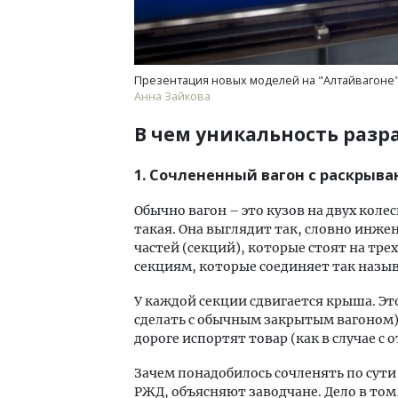
Презентация новых моделей на "Алтайвагоне"
Анна Зайкова
В чем уникальность разр
1. Сочлененный вагон с раскры
Обычно вагон – это кузов на двух коле
такая. Она выглядит так, словно инжен
частей (секций), которые стоят на тр
секциям, которые соединяет так назы
У каждой секции сдвигается крыша. Эт
сделать с обычным закрытым вагоном), 
дороге испортят товар (как в случае с
Зачем понадобилось сочленять по сути 
РЖД, объясняют заводчане. Дело в том