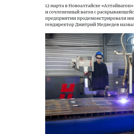
12 марта в Новоалтайске «Алтайвагон
и сочлененный вагон с раскрывающейся
предприятии продемонстрировали инн
гендиректор Дмитрий Медведев назвал
Смелость архитектурных идей.
Архи
Генеральный директор компании
зем
ЗИАС — об эстетике городов,
пли
трендах в фасадах и развитии рынка
ста
СТРОИТЕЛЬСТВО
СТР