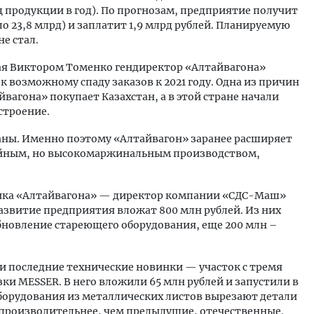
 продукции в год). По прогнозам, предприятие получит
ыло 23,8 млрд) и заплатит 1,9 млрд рублей. Планируемую
е стал.
рая Виктором Томенко гендиректор «Алтайвагона»
к возможному спаду заказов к 2021 году. Одна из причин
вагона» покупает Казахстан, а в этой стране начали
строение.
аны. Именно поэтому «Алтайвагон» заранее расширяет
ийным, но высокомаржинальным производством,
ника «Алтайвагона» — директор компании «СДС-Маш»
азвитие предприятия вложат 800 млн рублей. Из них
бновление стареющего оборудования, еще 200 млн –
 последние технические новинки — участок с тремя
 MESSER. В него вложили 65 млн рублей и запустили в
оборудования из металлических листов вырезают детали
производительнее, чем предыдущие, отечественные.