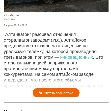
У "Алтайвагона".
altapress.ru
2 апреля 2018 в 07:18
"Алтайвагон" разорвал отношения
с "Уралвагонзаводом" (УВЗ). Алтайское
предприятие отказалось от лицензии на
уральскую тележку, на которой производило
треть вагонов, при этом —
инновационных
. Это
стало кульминацией напряженного
противостояния между партнерами-
конкурентами. На самом алтайском заводе
утверждают, что после этого объемы
производства в Новоалтайске только вырастут.
Читать полностью