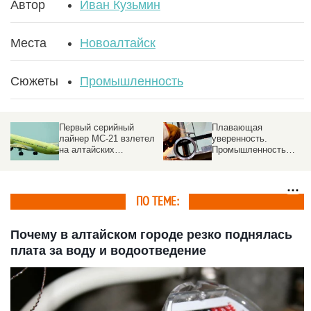
Автор
Иван Кузьмин
Места
Новоалтайск
Сюжеты
Промышленность
Первый серийный
Плавающая
лайнер МС-21 взлетел
уверенность.
на алтайских
Промышленность
авиашинах
России переживает
этап структурной
перестройки
ПО ТЕМЕ:
Почему в алтайском городе резко поднялась
плата за воду и водоотведение