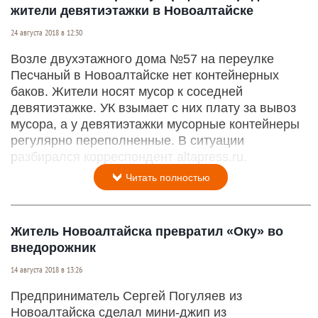
жители девятиэтажки в Новоалтайске
24 августа 2018 в 12:30
Возле двухэтажного дома №57 на переулке
Песчаный в Новоалтайске нет контейнерных
баков. Жители носят мусор к соседней
девятиэтажке. УК взымает с них плату за вывоз
мусора, а у девятиэтажки мусорные контейнеры
регулярно переполненные. В ситуации
разбирался корреспондент altapress.ru.
Читать полностью
Житель Новоалтайска превратил «Оку» во
внедорожник
14 августа 2018 в 13:26
Предприниматель Сергей Погуляев из
Новоалтайска сделал мини-джип из