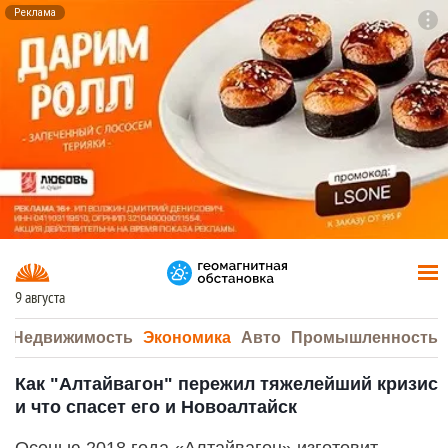
Реклама
To
F7
9 августа
а
Недвижимость
Экономика
Авто
Промышленность
Как "Алтайвагон" пережил тяжелейший кризис
и что спасет его и Новоалтайск
Осенью 2018 года «Алтайвагон» изготовит