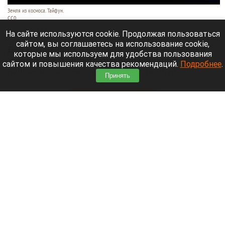
Земля из космоса. Тайфун.
СС0
9 августа 2026 в 17:05
На сайте используются cookie. Продолжая пользоваться
сайтом, вы соглашаетесь на использование cookie,
Два крупнейших аэропорта Шанхая — Пудун и
которые мы используем для удобства пользования
Хунцяо — к 9 августа отменили порядка 60%
сайтом и повышения качества рекомендаций.
Подробнее
.
рейсов из-за приближающегося тайфуна
Принять
«Долфин».
Читать полностью
Россиянин выстрелил в голову сотруднику
автосервиса