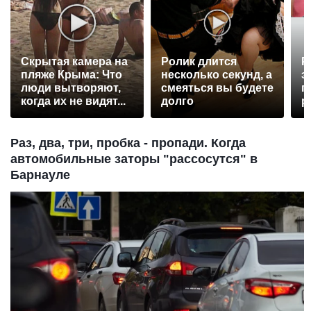
Скрытая камера на
Ролик длится
Р
пляже Крыма: Что
несколько секунд, а
э
люди вытворяют,
смеяться вы будете
п
когда их не видят...
долго
р
Раз, два, три, пробка - пропади. Когда
автомобильные заторы "рассосутся" в
Барнауле