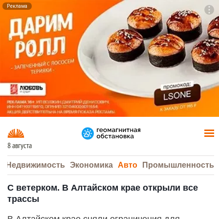
Реклама
To
F7
8 августа
а
Недвижимость
Экономика
Авто
Промышленность
С ветерком. В Алтайском крае открыли все
трассы
В Алтайском крае сняли ограничения для