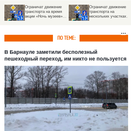
к
Ограничат движение
Ограничат движение
транспорта на время
транспорта на
акции «Ночь музеев» в
нескольких участках
Барнауле
дорог в Барнауле.
Даты
ПО ТЕМЕ:
В Барнауле заметили бесполезный
пешеходный переход, им никто не пользуется