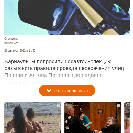
Светофор.
barnaul.org.
28 декабря 2022 в 11:50
Барнаульцы попросили Госавтоинспекцию
разъяснить правила проезда пересечения улиц
Попова и Антона Петрова, где недавно
поставили светофоры
.
Читать полностью
i
i