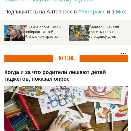
Подпишитесь на Алтапресс в
Телеграме
и в
Max
Вандалы начали
Непростой цветочек,
рушить новую
музейные авантюры. 6
площадку для
идей, куда сходить с
особенных детей в
детьми в Барнауле
«Изумрудном». Видео
ПО ТЕМЕ:
Когда и за что родители лишают детей
гаджетов, показал опрос