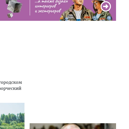
 городском
ворческий