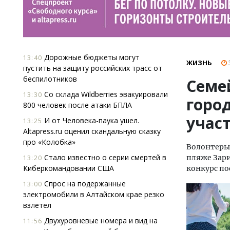
Дорожные бюджеты могут
13:40
ЖИЗНЬ
пустить на защиту российских трасс от
беспилотников
Семе
Со склада Wildberries эвакуировали
13:30
горо
800 человек после атаки БПЛА
учас
И от Человека-паука ушел.
13:25
Altapress.ru оценил скандальную сказку
про «Колобка»
Волонтеры 
Стало известно о серии смертей в
пляже Зари
13:20
Киберкомандовании США
конкурс по
Спрос на подержанные
13:00
электромобили в Алтайском крае резко
взлетел
Двухуровневые номера и вид на
11:56