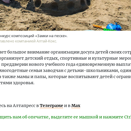
нкурс композиций «Замки на песке».
авлено компанией Алтай-Кокс.
яет большое внимание организации досуга детей своих со
организует детский отдых, спортивные и культурные мер
 преддверии нового учебного года единовременную выпла
многодетные семьи заводчан с детьми-школьниками, оди
а также мамы и папы, которые воспитывают детей с огра
тями здоровья.
ь на Алтапресс в
Телеграме
и в
Max
щить нам об опечатке, выделите ее мышкой и нажмите Ctr