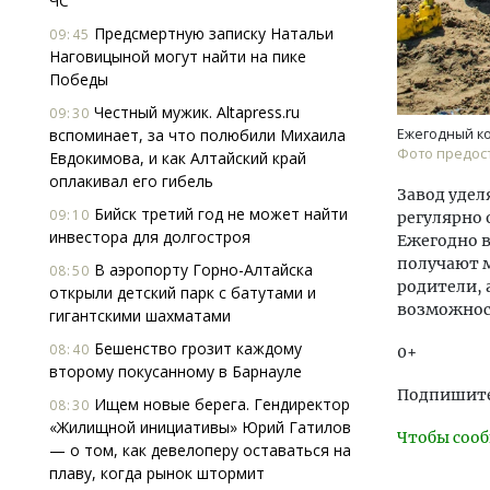
ЧС
Предсмертную записку Натальи
09:45
Наговицыной могут найти на пике
Победы
Честный мужик. Altapress.ru
09:30
вспоминает, за что полюбили Михаила
Ежегодный ко
Фото предост
Евдокимова, и как Алтайский край
оплакивал его гибель
Завод удел
Бийск третий год не может найти
09:10
регулярно 
инвестора для долгостроя
Ежегодно в
получают 
В аэропорту Горно-Алтайска
08:50
родители, 
открыли детский парк с батутами и
возможнос
гигантскими шахматами
Бешенство грозит каждому
08:40
0+
второму покусанному в Барнауле
Подпишитес
Ищем новые берега. Гендиректор
08:30
«Жилищной инициативы» Юрий Гатилов
Чтобы сооб
— о том, как девелоперу оставаться на
плаву, когда рынок штормит