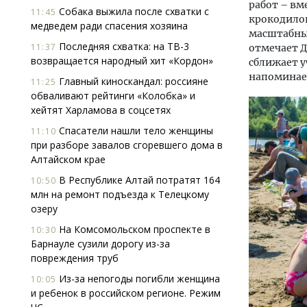
работ – вм
Собака выжила после схватки с
11:45
крокодилов
медведем ради спасения хозяина
масштабные
Последняя схватка: на ТВ-3
11:37
отмечает Д
возвращается народный хит «Кордон»
сближает у
напоминае
Главный киноскандал: россияне
11:25
обваливают рейтинги «Колобка» и
хейтят Харламова в соцсетях
Спасатели нашли тело женщины
11:10
при разборе завалов сгоревшего дома в
Алтайском крае
В Республике Алтай потратят 164
10:50
млн на ремонт подъезда к Телецкому
озеру
На Комсомольском проспекте в
10:30
Барнауле сузили дорогу из-за
повреждения труб
Из-за непогоды погибли женщина
10:05
и ребенок в российском регионе. Режим