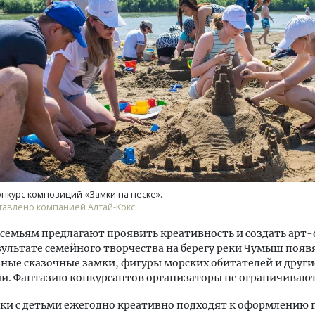
ость архитектурных идей.
Архитектурный код начин
еральный директор компании
земли. Мощение крупно
 — об эстетике городов,
плитами становится нов
дах в фасадах и развитии рынка
стандартом благоустрой
ОИТЕЛЬСТВО
СТРОИТЕЛЬСТВО
нкурс композиций «Замки на песке».
авлено компанией Алтай-Кокс.
семьям предлагают проявить креативность и создать арт-
езультате семейного творчества на берегу реки Чумыш появ
ные сказочные замки, фигуры морских обитателей и други
и. Фантазию конкурсантов организаторы не ограничивают
ки с детьми ежегодно креативно подходят к оформлению 