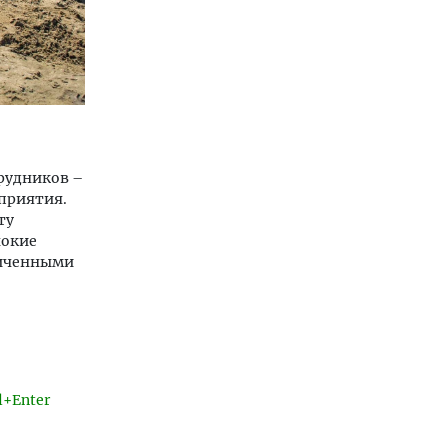
трудников –
оприятия.
ту
нокие
ниченными
l+Enter