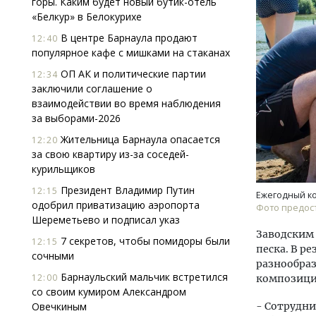
горы. Каким будет новый бутик-отель
«Белкур» в Белокурихе
В центре Барнаула продают
12:40
популярное кафе с мишками на стаканах
ОП АК и политические партии
12:34
заключили соглашение о
взаимодействии во время наблюдения
за выборами-2026
Ищем новые берега. Гендиректор
Смел
«Жилищной инициативы» Юрий
Ген
Жительница Барнаула опасается
12:20
Гатилов — о том, как девелоперу
ЗИАС
за свою квартиру из-за соседей-
оставаться на плаву, когда рынок
трен
курильщиков
штормит
СТР
Президент Владимир Путин
12:15
Ежегодный ко
СТРОИТЕЛЬСТВО
одобрил приватизацию аэропорта
Фото предост
Шереметьево и подписал указ
Заводским 
7 секретов, чтобы помидоры были
12:15
песка. В р
сочными
разнообраз
Барнаульский мальчик встретился
12:00
композици
со своим кумиром Александром
Овечкиным
- Сотрудни