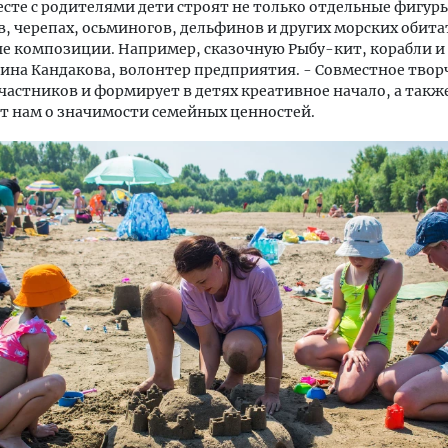
есте с родителями дети строят не только отдельные фигур
, черепах, осьминогов, дельфинов и других морских обита
 композиции. Например, сказочную Рыбу-кит, корабли и 
ина Кандакова, волонтер предприятия. - Совместное твор
частников и формирует в детях креативное начало, а такж
т нам о значимости семейных ценностей.