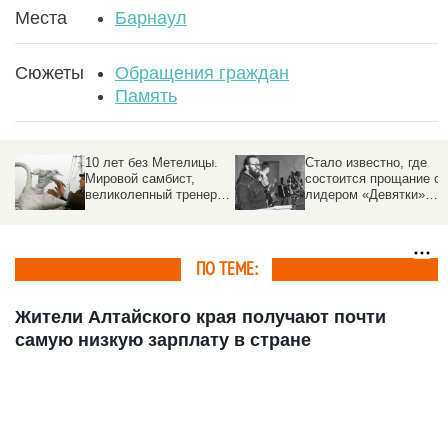
Места
Барнаул
Сюжеты
Обращения граждан
Память
Стало известно, где
Последняя в этом году
состоится прощание с
родительская суббота
 и
лидером «Девятки»
выпала на 1 ноября.
Сергеем Лазориным
Что нужно делать
ПО ТЕМЕ:
Жители Алтайского края получают почти
самую низкую зарплату в стране