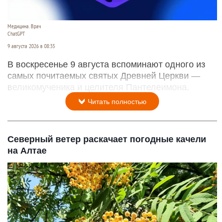
Медицина. Врач
ChatGPT
9 августа 2026 в 08:35
В воскресенье 9 августа вспоминают одного из
самых почитаемых святых Древней Церкви —
великомученика и целителя Пантелеимона.
Читать полностью
Северный ветер раскачает погодные качели
на Алтае