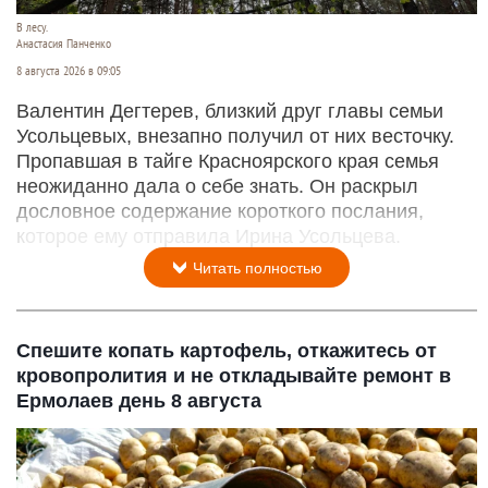
В лесу.
Анастасия Панченко
8 августа 2026 в 09:05
Валентин Дегтерев, близкий друг главы семьи
Усольцевых, внезапно получил от них весточку.
Пропавшая в тайге Красноярского края семья
неожиданно дала о себе знать. Он раскрыл
дословное содержание короткого послания,
которое ему отправила Ирина Усольцева.
Читать полностью
Спешите копать картофель, откажитесь от
кровопролития и не откладывайте ремонт в
Ермолаев день 8 августа