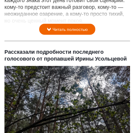
каждого знака этот день готовит свой сценарий:
кому‑то предстоит важный разговор, кому‑то —
неожиданное озарение, а кому‑то просто тихий,
но очень ценный момент покоя.
Читать полностью
Рассказали подробности последнего
голосового от пропавшей Ирины Усольцевой