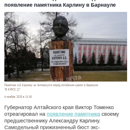
появление памятника Карлину в Барнауле
Памятник А.Б. Карлину за "антизасулги перед Алтайским краем" в Барануле.
"В КУРСЕ 22"
6 ноября 2020 в 11:18
Губернатор Алтайского края Виктор Томенко
отреагировал на
появление памятника
своему
предшественнику Александру Карлину.
Самодельный прижизненный бюст экс-