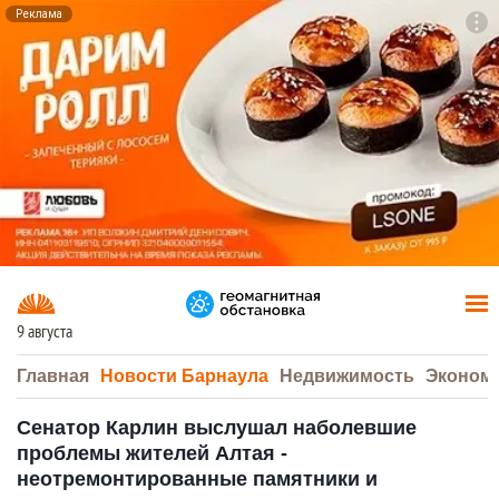
Реклама
To
F7
9 августа
Главная
Новости Барнаула
Недвижимость
Эконом
Сенатор Карлин выслушал наболевшие
проблемы жителей Алтая -
неотремонтированные памятники и