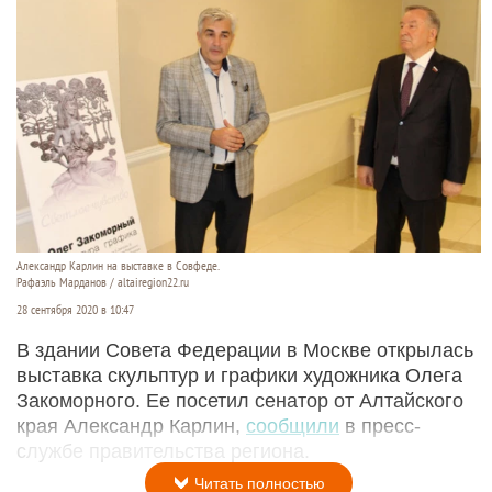
Александр Карлин на выставке в Совфеде.
Рафаэль Марданов / altairegion22.ru
28 сентября 2020 в 10:47
В здании Совета Федерации в Москве открылась
выставка скульптур и графики художника Олега
Закоморного. Ее посетил сенатор от Алтайского
края Александр Карлин,
сообщили
в пресс-
службе правительства региона.
Читать полностью