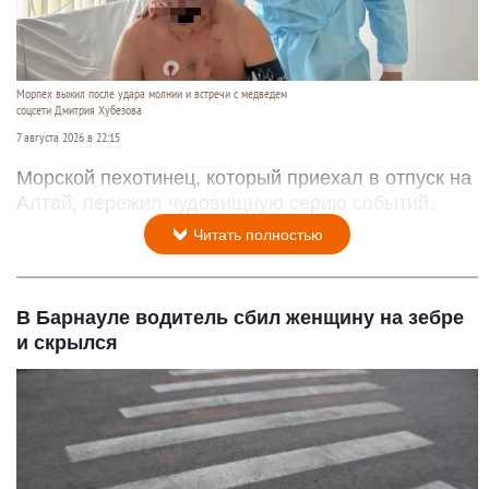
Морпех выжил после удара молнии и встречи с медведем
соцсети Дмитрия Хубезова
7 августа 2026 в 22:15
Морской пехотинец, который приехал в отпуск на
Алтай, пережил чудовищную серию событий.
Читать полностью
В Барнауле водитель сбил женщину на зебре
и скрылся