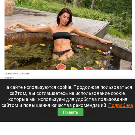
Екатерина Волкова
соцсети
7 августа 2026 в 21:35
На сайте используются cookie. Продолжая пользоваться
сайтом, вы соглашаетесь на использование cookie,
Актриса Екатерина Волкова провела отпуск в
которые мы используем для удобства пользования
Республике Алтай.
сайтом и повышения качества рекомендаций.
Подробнее
.
Читать полностью
Принять