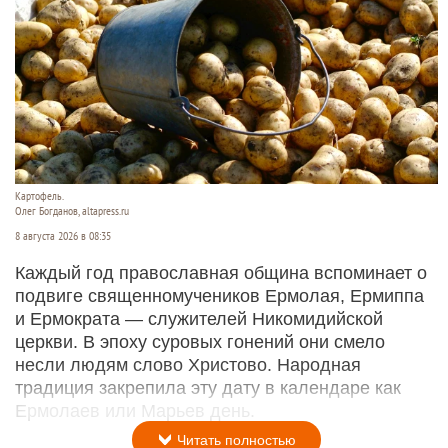
Картофель.
Олег Богданов, altapress.ru
8 августа 2026 в 08:35
Каждый год православная община вспоминает о
подвиге священномучеников Ермолая, Ермиппа
и Ермократа — служителей Никомидийской
церкви. В эпоху суровых гонений они смело
несли людям слово Христово. Народная
традиция закрепила эту дату в календаре как
Ермолаев или Марьев день.
Читать полностью