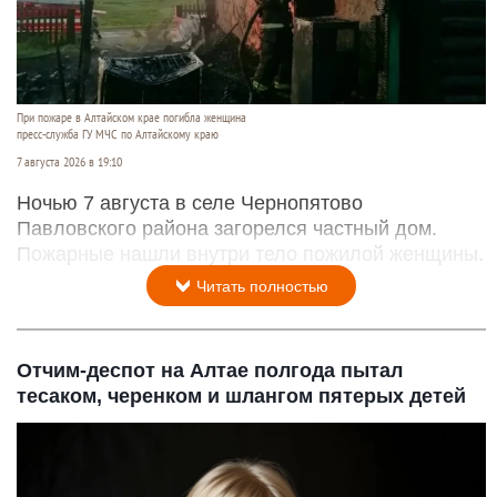
При пожаре в Алтайском крае погибла женщина
пресс-служба ГУ МЧС по Алтайскому краю
7 августа 2026 в 19:10
Ночью 7 августа в селе Чернопятово
Павловского района загорелся частный дом.
Пожарные нашли внутри тело пожилой женщины.
Читать полностью
Отчим-деспот на Алтае полгода пытал
тесаком, черенком и шлангом пятерых детей