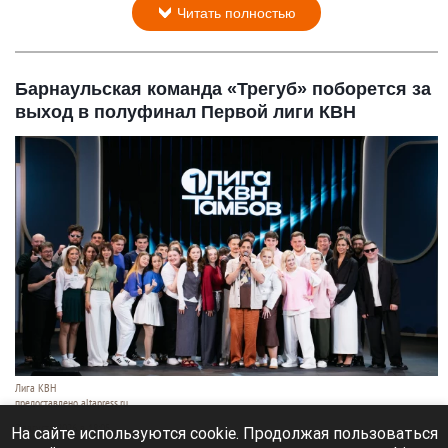
Читать полностью
Барнаульская команда «Трегуб» поборется за
выход в полуфинал Первой лиги КВН
Лига КВН
предоставлено altapress.ru
7 августа 2026 в 18:05
На сайте используются cookie. Продолжая пользоваться