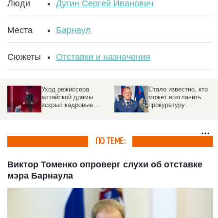
Люди
Дугин Сергей Иванович
Места
Барнаул
Сюжеты
Отставки и назначения
Уход режиссера
Стало известно, кто
алтайской драмы
может возглавить
вскрыл кадровые
прокуратуру
проблемы в театрах
Алтайского края
Барнаула
ПО ТЕМЕ:
Виктор Томенко опроверг слухи об отставке
мэра Барнаула