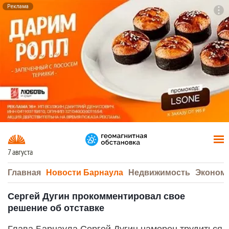
Реклама
To
F7
7 августа
Главная
Новости Барнаула
Недвижимость
Эконом
Сергей Дугин прокомментировал свое
решение об отставке
Глава Барнаула Сергей Дугин намерен трудиться