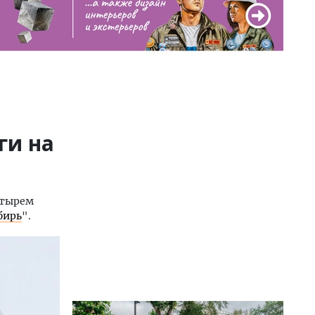
ги на
етырем
бирь
".