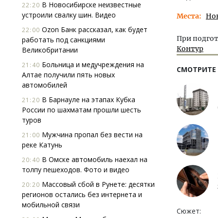
В Новосибирске неизвестные
22:20
устроили свалку шин. Видео
Места
Но
Ozon Банк рассказал, как будет
22:00
При подгот
работать под санкциями
Контур
Великобритании
Больница и медучреждения на
21:40
СМОТРИТЕ
Алтае получили пять новых
автомобилей
В Барнауле на этапах Кубка
21:20
России по шахматам прошли шесть
туров
Мужчина пропал без вести на
21:00
реке Катунь
В Омске автомобиль наехал на
20:40
толпу пешеходов. Фото и видео
Массовый сбой в Рунете: десятки
20:20
регионов остались без интернета и
мобильной связи
Сюжет: