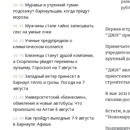
разм
Муравьи и утренний туман
06:46
рубл
подскажут барнаульцам, когда придут
морозы
Мужчины стали тайно записывать
06:35
Первая и т
секс на умные очки
"ДЖН" приз
Ученые предупредили о
06:20
климатическом коллапсе
Примечател
учредител
Близнецы станут душой компании,
06:18
крупный до
а Скорпионы увидят перемены к
лучшему. Гороскоп на 7 августа
"ДЖН" явл
Западный ветер принесет в
приостанов
06:02
Барнаул тепло и грозы. Погода на 7
строитель
августа
В мае 2021 
Университетский «бизнесмен»,
23:30
силами дос
обмеление и новые автобусы. Что
произошло на Алтае 6 августа
Кстати, в 
"Новомар
Как пройдут выходные 7-9 августа
22:40
в Барнауле. Афиша
Подпишитес