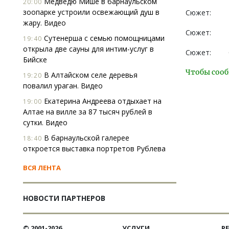
Медведю Мише в барнаульском
20:00
зоопарке устроили освежающий душ в
Сюжет:
жару. Видео
Сюжет:
Сутенерша с семью помощницами
19:40
открыла две сауны для интим-услуг в
Сюжет:
Бийске
Чтобы сооб
В Алтайском селе деревья
19:20
повалил ураган. Видео
Екатерина Андреева отдыхает на
19:00
Алтае на вилле за 87 тысяч рублей в
сутки. Видео
В барнаульской галерее
18:40
откроется выставка портретов Рублева
ВСЯ ЛЕНТА
НОВОСТИ ПАРТНЕРОВ
© 2001-2026
УСЛУГИ
Р