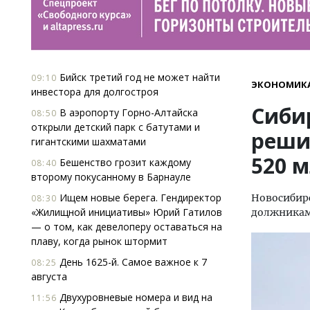
Бийск третий год не может найти
09:10
ЭКОНОМИК
инвестора для долгостроя
Сиби
В аэропорту Горно-Алтайска
08:50
открыли детский парк с батутами и
реши
гигантскими шахматами
520 
Бешенство грозит каждому
08:40
второму покусанному в Барнауле
Ищем новые берега. Гендиректор
Новосибирс
08:30
«Жилищной инициативы» Юрий Гатилов
должникам 
— о том, как девелоперу оставаться на
плаву, когда рынок штормит
День 1625-й. Самое важное к 7
08:25
августа
Двухуровневые номера и вид на
11:56