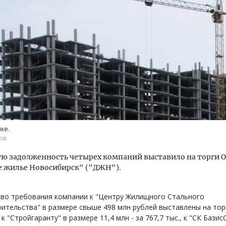
м новые берега. Гендиректор
Смелость архитектурных 
лищной инициативы» Юрий
Генеральный директор к
лов — о том, как девелоперу
ЗИАС — об эстетике горо
ваться на плаву, когда рынок
трендах в фасадах и разв
рмит
ке.
СТРОИТЕЛЬСТВО
ов
ОИТЕЛЬСТВО
ую задолженность четырех компаний выставило на торги 
е жилье Новосибирск" ("ДЖН").
аво требования компании к "Центру Жилищного Стального
ительства" в размере свыше 498 млн рублей выставлены на торг
 к "Стройгаранту" в размере 11,4 млн - за 767,7 тыс., к "СК Базис