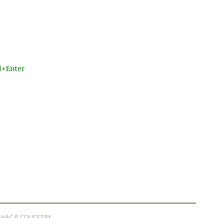
l+Enter
 НАС В СОЦСЕТЯХ