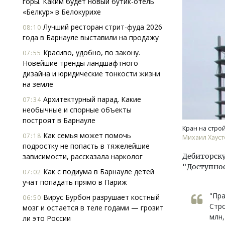
горы. Каким будет новый бутик-отель
«Белкур» в Белокурихе
Лучший ресторан стрит-фуда 2026
08:10
года в Барнауле выставили на продажу
Красиво, удобно, по закону.
07:55
Новейшие тренды ландшафтного
дизайна и юридические тонкости жизни
на земле
Ище
«Жи
Архитектурный парад. Какие
07:34
Гати
необычные и спорные объекты
оста
построят в Барнауле
што
Кран на строй
Как семья может помочь
07:18
Михаил Хауст
СТР
подростку не попасть в тяжелейшие
зависимости, рассказала нарколог
Дебиторск
"Доступно
Как с подиума в Барнауле детей
07:02
учат попадать прямо в Париж
"Пр
Вирус Бурбон разрушает костный
06:50
Стро
мозг и остается в теле годами — грозит
млн,
ли это России