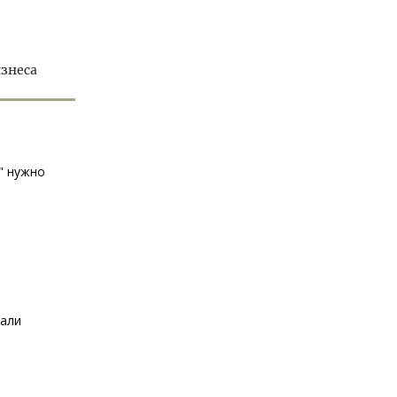
изнеса
" нужно
зали