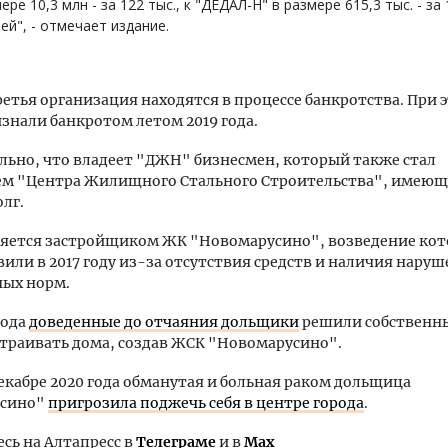
ере 10,3 млн - за 122 тыс., к "ДЕДАЛ-Н" в размере 615,3 тыс. - за 
ей", - отмечает издание.
ретья организация находятся в процессе банкротства. При 
нали банкротом летом 2019 года.
ьно, что владеет "ДЖН" бизнесмен, который также стал
ем "Центра Жилищного Стального Строительства", имею
лг.
яется застройщиком ЖК "Новомарусино", возведение кот
или в 2017 году из-за отсутствия средств и наличия нару
ных норм.
года
доведенные до отчаяния дольщики
решили собствен
траивать дома, создав ЖСК "Новомарусино".
декабре 2020 года обманутая и больная раком дольщица
усино"
пригрозила поджечь себя в центре города
.
ь на Алтапресс в
Телеграме
и в
Max