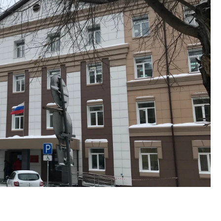
тектурный код начинается с
Ищем новые берега. Ген
ли. Мощение крупноформатными
«Жилищной инициативы»
тами становится новым
Гатилов — о том, как де
ндартом благоустройства
оставаться на плаву, ког
штормит
ОИТЕЛЬСТВО
СТРОИТЕЛЬСТВО