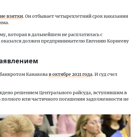
ние взятки
. Он отбывает четырехлетний срок наказания
има.
рму, которая в дальнейшем не расплатилась с
в оказался должен предпринимателю Евгению Корнееву
 заявлением
 банкротом Канакова
в октябре 2021 года
. И суд счел
рждено решением Центрального райсуда, вступившим в
тв полного или частичного погашения задолженности не