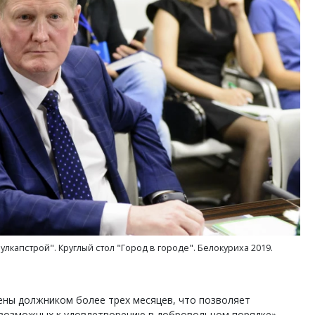
лкапстрой". Круглый стол "Город в городе". Белокуриха 2019.
ены должником более трех месяцев, что позволяет
евозможных к удовлетворению в добровольном порядке», -