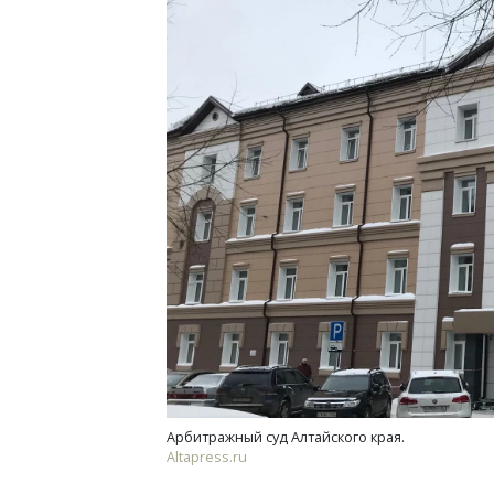
Смелость архитектурных идей.
Архи
Генеральный директор компании
зем
ЗИАС — об эстетике городов,
пли
трендах в фасадах и развитии рынка
ста
СТРОИТЕЛЬСТВО
СТР
Арбитражный суд Алтайского края.
Altapress.ru