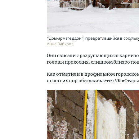
"Дом-армагеддон", превратившийся в сосульку 
Анна Зайкова.
Они свисали с разрушающихся карнизов
головы прохожих, слишком близко по
Как отметили в профильном городском
он до сих пор обслуживается УК «Стары