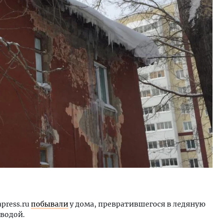
ость архитектурных идей.
Архитектурный код начин
еральный директор компании
земли. Мощение крупно
 — об эстетике городов,
плитами становится нов
дах в фасадах и развитии рынка
стандартом благоустрой
ОИТЕЛЬСТВО
СТРОИТЕЛЬСТВО
press.ru
побывали
у дома, превратившегося в ледяную
 водой.