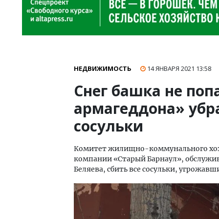
НЕДВИЖИМОСТЬ
14 ЯНВАРЯ 2021
13:58
Снег башка не попа
армагеддона» убр
сосульки
Комитет жилищно-коммунального хоз
компании «Старый Барнаул», обслужи
Беляева, сбить все сосульки, угрожав