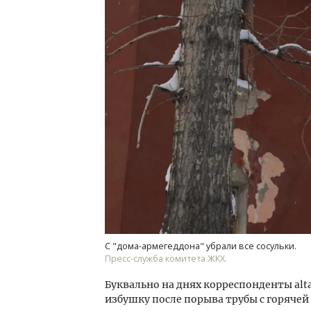
Двухуровневые номера и вид на горы.
Смел
Каким будет новый бутик-отель
Ген
«Белкур» в Белокурихе
ЗИАС
трен
ДОМА И КВАРТИРЫ
СТР
С "дома-армегеддона" убрали все сосульки.
Пресс-служба комитета ЖКХ.
Буквально на днях корреспонденты alta
избушку после порыва трубы с горячей