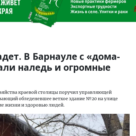
дет. В Барнауле с «дома-
али наледь и огромные
яйства краевой столицы поручил управляющей
вающий обледеневшее ветхое здание №20 на улице
шие жизни и здоровью людей.