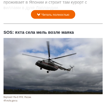
проживает в Японии и строит там курорт с
виллами в духе Лапландии.
Читать полностью
SOS: яхта села мель возле маяка
Вертолет Ми-8 МЧС России.
49.mchs.gov.ru