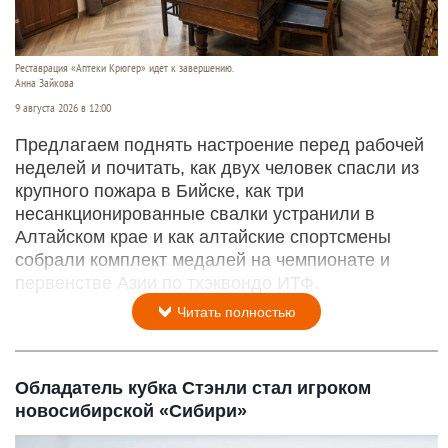
Реставрация «Аптеки Крюгер» идет к завершению.
Анна Зайкова
9 августа 2026 в 12:00
Предлагаем поднять настроение перед рабочей
неделей и почитать, как двух человек спасли из
крупного пожара в Бийске, как три
несанкционированные свалки устранили в
Алтайском крае и как алтайские спортсмены
собрали комплект медалей на чемпионате и
первенстве Азии по тхэквондо ИТФ.
Читать полностью
Обладатель кубка Стэнли стал игроком
новосибирской «Сибири»