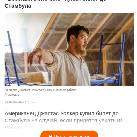
Стамбула
На ферме Джастаса Уолкера в Солонешенском районе.
Altapress.ru
9 августа 2026 в 10:35
Американец Джастас Уолкер купил билет до
Стамбула на случай, если придется уехать из
России.
Читать полностью