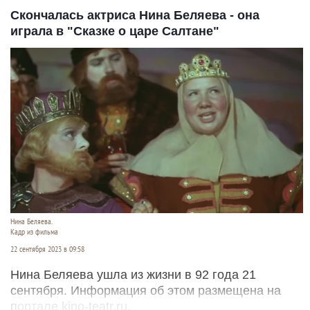
Скончалась актриса Нина Беляева - она
играла в "Сказке о царе Салтане"
Нина Беляева.
Кадр из фильма
22 сентября 2023 в 09:58
Нина Беляева ушла из жизни в 92 года 21
сентября. Информация об этом размещена на
портале kino-teatr.ru.