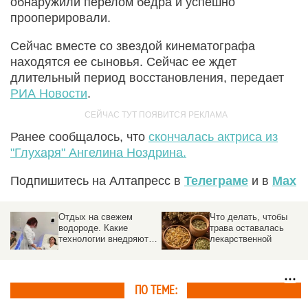
обнаружили перелом бедра и успешно
прооперировали.
Сейчас вместе со звездой кинематографа
находятся ее сыновья. Сейчас ее ждет
длительный период восстановления, передает
РИА Новости
.
Ранее сообщалось, что
скончалась актриса из
"Глухаря" Ангелина Ноздрина.
Подпишитесь на Алтапресс в
Телеграме
и в
Max
Отдых на свежем
Что делать, чтобы
водороде. Какие
трава оставалась
технологии внедряют в
лекарственной
санаториях Белокурихи
ПО ТЕМЕ: