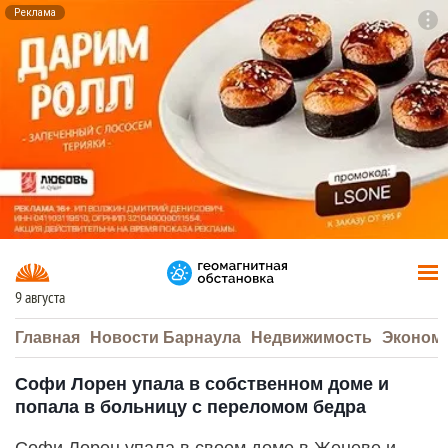
Реклама
To
F7
9 августа
Главная
Новости Барнаула
Недвижимость
Эконом
Софи Лорен упала в собственном доме и
попала в больницу с переломом бедра
Софи Лорен упала в своем доме в Женеве и