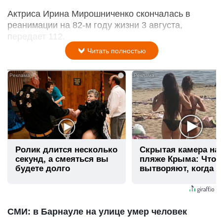
Актриса Ирина Мирошниченко скончалась в
реанимации на 82-м году жизни 3 августа,
передает 112.
Читать полностью
i
Ролик длится несколько
Скрытая камера на
секунд, а смеяться вы
пляже Крыма: Что
будете долго
вытворяют, когда и
видят...
СМИ: в Барнауле на улице умер человек