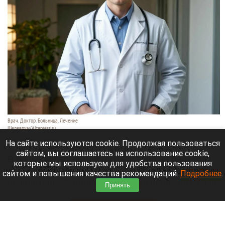
Врач. Доктор. Больница. Лечение
Шедеврум/Altapress.ru
8 августа 2026 в 19:35
На сайте используются cookie. Продолжая пользоваться
сайтом, вы соглашаетесь на использование cookie,
В больнице аргентинского Росарио на 69-м году
которые мы используем для удобства пользования
жизни умер Хорхе Месси — отец восьмикратного
сайтом и повышения качества рекомендаций.
Подробнее
.
обладателя «Золотого мяча» Лионеля Месси. Он
Принять
долго боролся с тяжелой болезнью.
Читать полностью