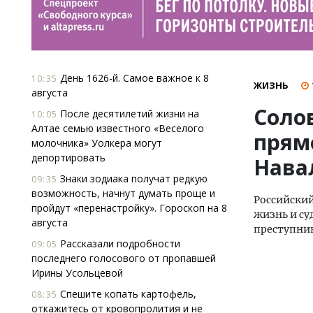
День 1626-й. Самое важное к 8
10:35
ЖИЗНЬ
августа
Соло
После десятилетий жизни на
10:05
Алтае семью известного «Веселого
прям
молочника» Уолкера могут
депортировать
Нава
Знаки зодиака получат редкую
09:35
возможность, начнут думать проще и
Российский
пройдут «перенастройку». Гороскоп на 8
жизнь и су
августа
преступник
Рассказали подробности
09:05
последнего голосового от пропавшей
Ирины Усольцевой
Спешите копать картофель,
08:35
откажитесь от кровопролития и не