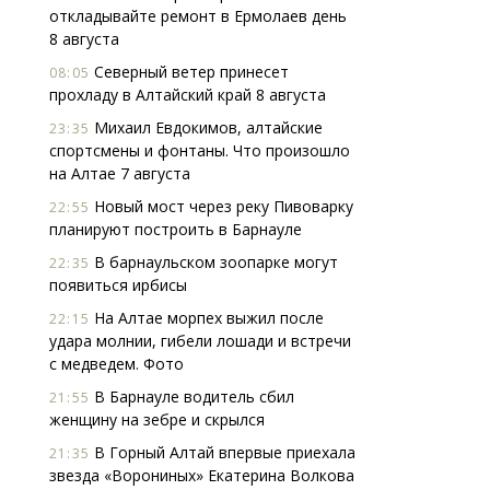
откладывайте ремонт в Ермолаев день
8 августа
Северный ветер принесет
08:05
прохладу в Алтайский край 8 августа
Михаил Евдокимов, алтайские
23:35
спортсмены и фонтаны. Что произошло
на Алтае 7 августа
Архитектурный код начинается с
Смел
Новый мост через реку Пивоварку
земли. Мощение крупноформатными
Ген
22:55
планируют построить в Барнауле
плитами становится новым
ЗИАС
стандартом благоустройства
трен
В барнаульском зоопарке могут
22:35
появиться ирбисы
СТРОИТЕЛЬСТВО
СТР
На Алтае морпех выжил после
22:15
удара молнии, гибели лошади и встречи
с медведем. Фото
В Барнауле водитель сбил
21:55
женщину на зебре и скрылся
В Горный Алтай впервые приехала
21:35
звезда «Ворониных» Екатерина Волкова