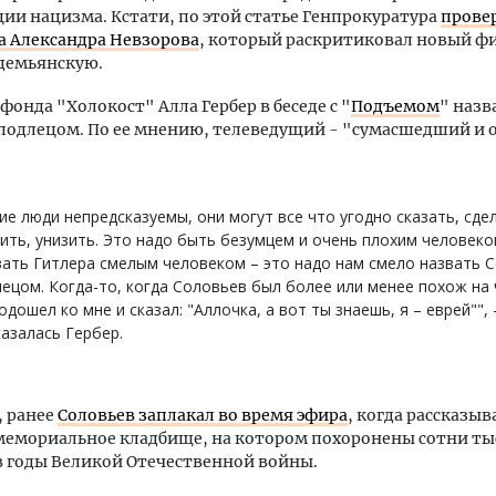
ии нацизма. Кстати, по этой статье Генпрокуратура
прове
а Александра Невзорова
, который раскритиковал новый ф
демьянскую.
фонда "Холокост" Алла Гербер в беседе с "
Подъемом
" назв
подлецом. По ее мнению, телеведущий - "сумасшедший и
ие люди непредсказуемы, они могут все что угодно сказать, сде
ить, унизить. Это надо быть безумцем и очень плохим человеко
ать Гитлера смелым человеком – это надо нам смело назвать 
ецом. Когда-то, когда Соловьев был более или менее похож на 
одошел ко мне и сказал: "Аллочка, а вот ты знаешь, я – еврей"", 
азалась Гербер.
 ранее
Соловьев заплакал во время эфира
, когда рассказыв
мемориальное кладбище, на котором похоронены сотни ты
 годы Великой Отечественной войны.