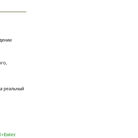
дении
ого,
за реальный
l+Enter