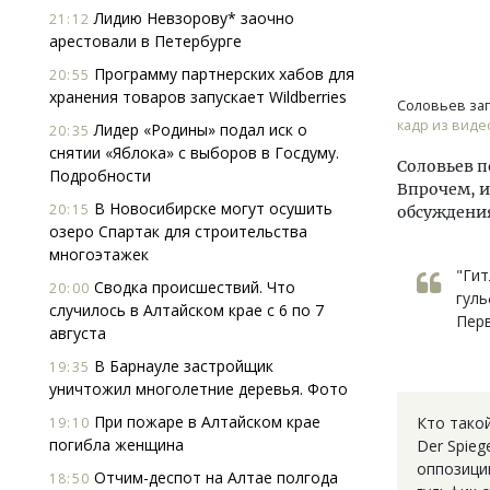
Лидию Невзорову* заочно
21:12
арестовали в Петербурге
Программу партнерских хабов для
20:55
хранения товаров запускает Wildberries
Соловьев зап
кадр из виде
Лидер «Родины» подал иск о
20:35
снятии «Яблока» с выборов в Госдуму.
Соловьев п
Подробности
Впрочем, и
В Новосибирске могут осушить
20:15
обсуждени
озеро Спартак для строительства
многоэтажек
"Гит
Сводка происшествий. Что
20:00
гуль
случилось в Алтайском крае с 6 по 7
Перв
августа
В Барнауле застройщик
19:35
уничтожил многолетние деревья. Фото
При пожаре в Алтайском крае
Кто тако
19:10
погибла женщина
Der Spieg
оппозиции
Отчим-деспот на Алтае полгода
18:50