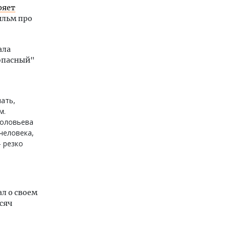
ряет
ильм про
ала
 опасный"
лать,
м.
Соловьева
человека,
- резко
ал о своем
сяч