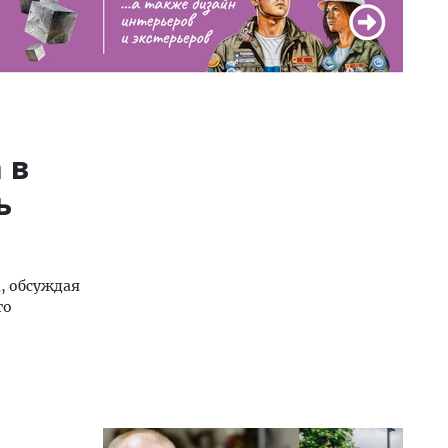
 в
ь
, обсуждая
го