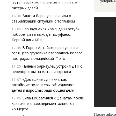
гульфик с
пытал тесаком, черенком и шлангом
пятерых детей
Власти Барнаула заявили о
18:30
стабилизации ситуации с топливом
Барнаульская команда «Трегуб»
18:05
поборется за выход в полуфинал
Первой лиги КВН
В Горно-Алтайске при тушении
17:45
горящего грузовика взорвалось колесо:
пострадал полицейский. Фото
Пьяный барнаулец устроил ДТП с
17:25
переворотом на Алтае и скрылся
«Домашние супчики»: как
17:07
алтайские волонтеры объединяют
детей и взрослых ради общей цели
Билан обратился к фанатам после
17:05
критики его «экспериментального»
концерта
После эфир