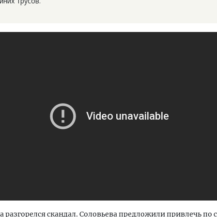
иних трусов.
а разгорелся скандал. Соловьева предложили привлечь по с