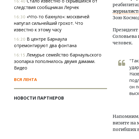
Стало известно о скрывшихся от
16:40
реабилитац
следствия сообщниках Лерчек
журналист
«Что-то бахнуло»: москвичей
16:30
Зою Космо
напугал сильнейший грохот. Что
известно к этому часу
Президент 
Соловьева 
В центре Барнаула
16:20
человек.
отремонтируют два фонтана
Лемурье семейство барнаульского
16:15
"Так
зоопарка пополнилось двумя дамами.
удар
Видео
Назв
ВСЯ ЛЕНТА
подл
он п
выск
НОВОСТИ ПАРТНЕРОВ
Напомним,
визите на 
погибших в