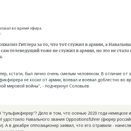
лакал во время эфира.
о.
охвалил Гитлера за то, что тот служил в армии, а Навальны
 сам телеведущий тоже не служил в армии, но это не стал
я.
лер, кстати, был лично очень смелым человеком. В отличие от 
фикфюрера не косил от армии, воевал и воевал доблестно во в
ой мировой войны", - подчеркнул Соловьев.
й "гульфикфюрер"? Дело в том, что осенью 2020 года немецкое 
el удостоило Навального звания Oppositionsführer (фюрер росси
). А в декабре оппозиционер заявил, что его отравили - нанесли