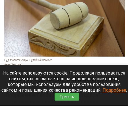
Суд. Молоток судьи. Судебный процесс.
Анна Зайкова
29 июля 2026 в 19:20
На сайте используются cookie. Продолжая пользоваться
сайтом, вы соглашаетесь на использование cookie,
Молодая девушка в марте 2026 года нанесла
которые мы используем для удобства пользования
черной краской циничную надпись на
сайтом и повышения качества рекомендаций.
Подробнее
.
изображение Героя России. Благодаря
Принять
сотрудникам полиции личность вандала
установили в короткие сроки.
Читать полностью