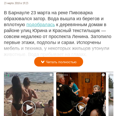
23 марта 2018 в 19:23
В Барнауле 23 марта на реке Пивоварка
образовался затор. Вода вышла из берегов и
вплотную
подобралась
к деревянным домам в
районе улиц Юрина и Красный текстильщик —
совсем недалеко от проспекта Ленина. Затопило
первые этажи, подполы и сараи. Испорчены
мебель и техника, у некоторых жильцов утонули
животные. Вода прибывает на глазах.
Читать полностью
i
i