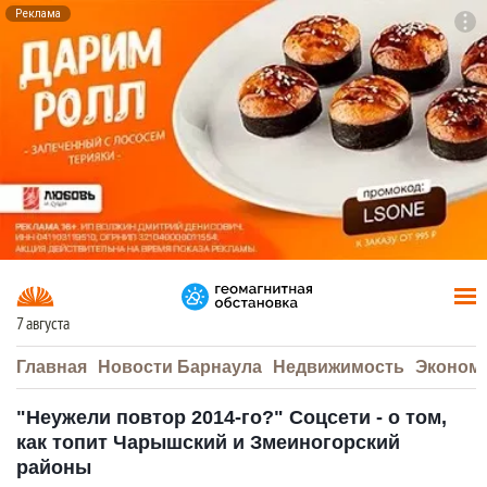
Реклама
To
F7
7 августа
Главная
Новости Барнаула
Недвижимость
Эконом
"Неужели повтор 2014-го?" Соцсети - о том,
как топит Чарышский и Змеиногорский
районы