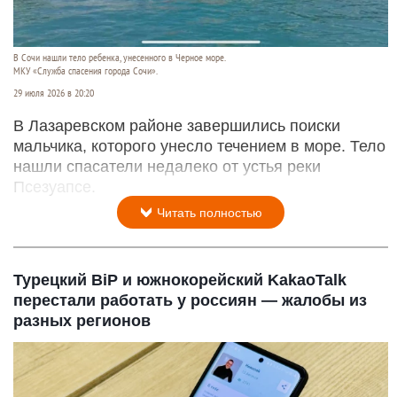
В Сочи нашли тело ребенка, унесенного в Черное море.
МКУ «Служба спасения города Сочи».
29 июля 2026 в 20:20
В Лазаревском районе завершились поиски
мальчика, которого унесло течением в море. Тело
нашли спасатели недалеко от устья реки
Псезуапсе.
Читать полностью
Турецкий BiP и южнокорейский KakaoTalk
перестали работать у россиян — жалобы из
разных регионов