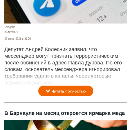
Telegram.
altapress.ru
29 июля 2026 в 21:20
Депутат Андрей Колесник заявил, что
мессенджер могут признать террористическим
после обвинений в адрес Павла Дурова. По его
словам, основатель мессенджера игнорировал
требования удалить каналы, через которые
вербовали россиян.
Читать полностью
В Барнауле на месяц откроется ярмарка меда