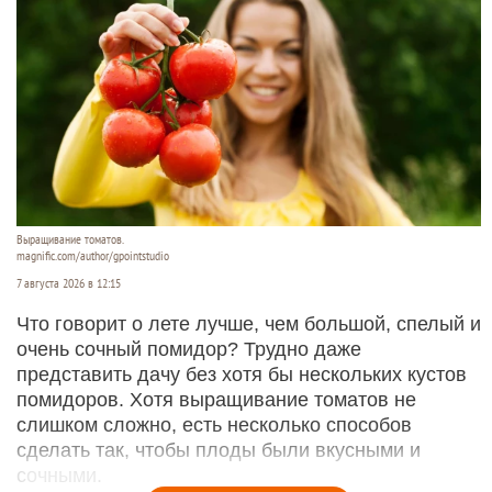
Выращивание томатов.
magnific.com/author/gpointstudio
7 августа 2026 в 12:15
Что говорит о лете лучше, чем большой, спелый и
очень сочный помидор? Трудно даже
представить дачу без хотя бы нескольких кустов
помидоров. Хотя выращивание томатов не
слишком сложно, есть несколько способов
сделать так, чтобы плоды были вкусными и
сочными.