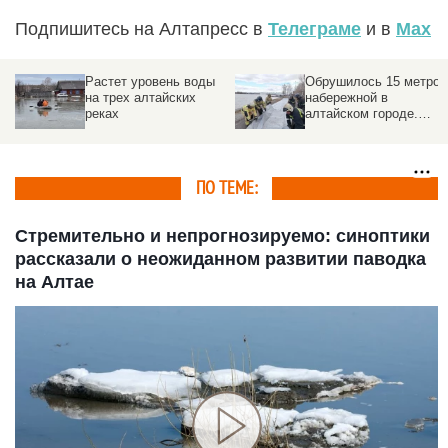
Подпишитесь на Алтапресс в
Телеграме
и в
Max
Растет уровень воды
Обрушилось 15 метров
на трех алтайских
набережной в
реках
алтайском городе.
Подробности
ПО ТЕМЕ:
Стремительно и непрогнозируемо: синоптики
рассказали о неожиданном развитии паводка
на Алтае