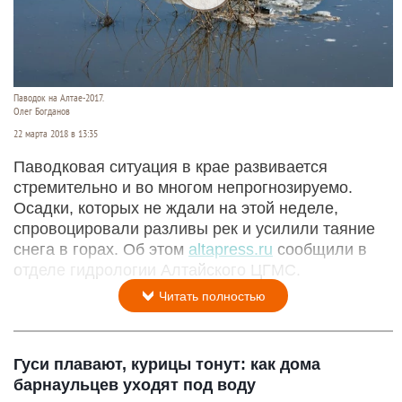
Паводок на Алтае-2017.
Олег Богданов
22 марта 2018 в 13:35
Паводковая ситуация в крае развивается
стремительно и во многом непрогнозируемо.
Осадки, которых не ждали на этой неделе,
спровоцировали разливы рек и усилили таяние
снега в горах. Об этом
altapress.ru
сообщили в
отделе гидрологии Алтайского ЦГМС.
Читать полностью
Гуси плавают, курицы тонут: как дома
барнаульцев уходят под воду