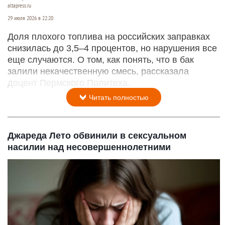
altapress.ru
29 июля 2026 в 22:20
Доля плохого топлива на российских заправках
снизилась до 3,5–4 процентов, но нарушения все
еще случаются. О том, как понять, что в бак
залили некачественную смесь, рассказала
доцент Пермского Политеха.
Читать полностью
Джареда Лето обвинили в сексуальном
насилии над несовершеннолетними