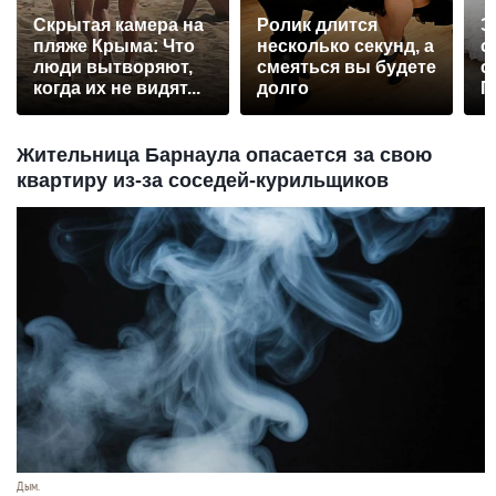
Скрытая камера на
Ролик длится
Э
пляже Крыма: Что
несколько секунд, а
о
люди вытворяют,
смеяться вы будете
с
когда их не видят...
долго
П
р
Жительница Барнаула опасается за свою
квартиру из-за соседей-курильщиков
Дым.