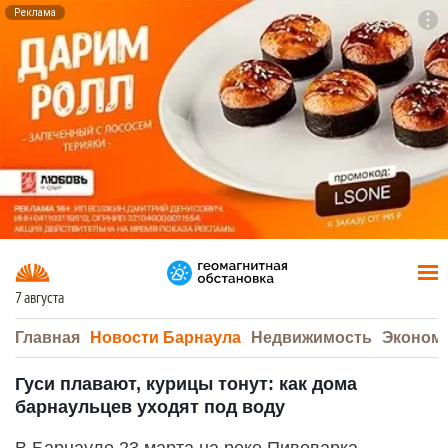
Реклама
To
F7
7 августа
Главная
Новости Барнаула
Недвижимость
Эконом
Гуси плавают, курицы тонут: как дома
барнаульцев уходят под воду
В Барнауле 23 марта на реке Пивоварка