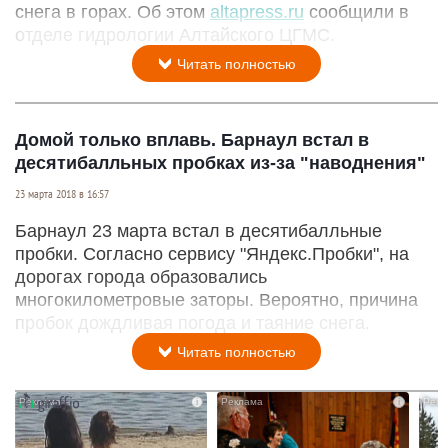
снега в горах. Об этом
altapress.ru
сообщили в
отделе гидрологии Алтайского ЦГМС.
Читать полностью
Домой только вплавь. Барнаул встал в
десятибалльных пробках из-за "наводнения"
23 марта 2018 в 16:57
Барнаул 23 марта встал в десятибалльные
пробки. Согласно сервису "Яндекс.Пробки", на
дорогах города образовались
многокилометровые заторы. Вероятно, причина
пробок дождливая погода и таяние снега.
Читать полностью
i
i