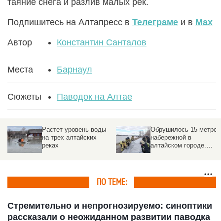
таяние снега и разлив малых рек.
Подпишитесь на Алтапресс в
Телеграме
и в
Max
Автор
Константин Санталов
Места
Барнаул
Сюжеты
Паводок на Алтае
Растет уровень воды
Обрушилось 15 метров
на трех алтайских
набережной в
реках
алтайском городе.
Подробности
ПО ТЕМЕ:
Стремительно и непрогнозируемо: синоптики
рассказали о неожиданном развитии паводка