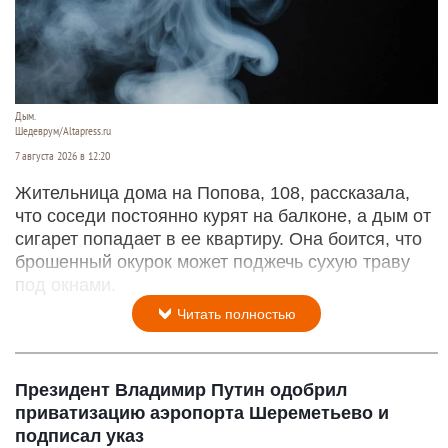
Дым.
Шедеврум/Altapress.ru
7 августа 2026 в 12:20
Жительница дома на Попова, 108, рассказала,
что соседи постоянно курят на балконе, а дым от
сигарет попадает в ее квартиру. Она боится, что
брошенный окурок может поджечь сухую траву
под окнами.
Читать полностью
Президент Владимир Путин одобрил
приватизацию аэропорта Шереметьево и
подписал указ