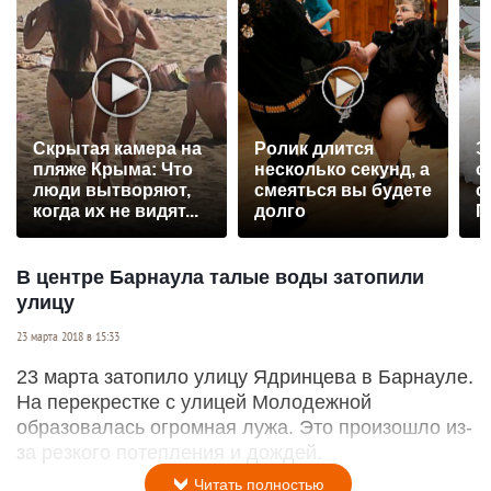
Скрытая камера на
Ролик длится
Э
пляже Крыма: Что
несколько секунд, а
о
люди вытворяют,
смеяться вы будете
с
когда их не видят...
долго
П
р
В центре Барнаула талые воды затопили
улицу
23 марта 2018 в 15:33
23 марта затопило улицу Ядринцева в Барнауле.
На перекрестке с улицей Молодежной
образовалась огромная лужа. Это произошло из-
за резкого потепления и дождей.
Читать полностью