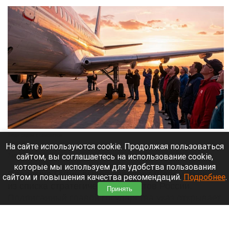
Люди рядом с самолетом.
Алиса ИИ
На сайте используются cookie. Продолжая пользоваться
сайтом, вы соглашаетесь на использование cookie,
7 августа 2026 в 12:15
которые мы используем для удобства пользования
Владимир Путин вывел аэропорт Шереметьево
сайтом и повышения качества рекомендаций.
Подробнее
.
из списка стратегических объектов России.
Принять
Подписанный главой государства указ открывает
путь к его приватизации.
Читать полностью