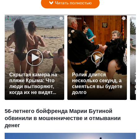
Читать полностью
i
i
Скрытая камера на
Ролик длится
Э
пляже Крыма: Что
несколько секунд, а
о
люди вытворяют,
смеяться вы будете
с
когда их не видят...
долго
П
р
56-летнего бойфренда Марии Бутиной
обвинили в мошенничестве и отмывании
денег