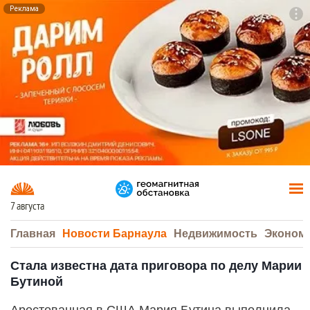
Реклама
To
F7
7 августа
Главная
Новости Барнаула
Недвижимость
Эконом
Стала известна дата приговора по делу Марии
Бутиной
Арестованная в США Мария Бутина выполнила