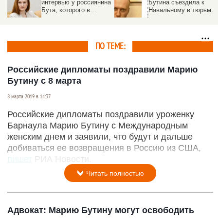
интервью у россиянина
Бутина съездила к
Бута, которого в
Навальному в тюрьму
Америке выпустили из
и назвала ее самой
заключения
лучшей
ПО ТЕМЕ:
Российские дипломаты поздравили Марию
Бутину с 8 марта
8 марта 2019 в 14:37
Российские дипломаты поздравили уроженку
Барнаула Марию Бутину с Международным
женским днем и заявили, что будут и дальше
добиваться ее возвращения в Россию из США,
пишет
РИА Новости.
Читать полностью
Адвокат: Марию Бутину могут освободить