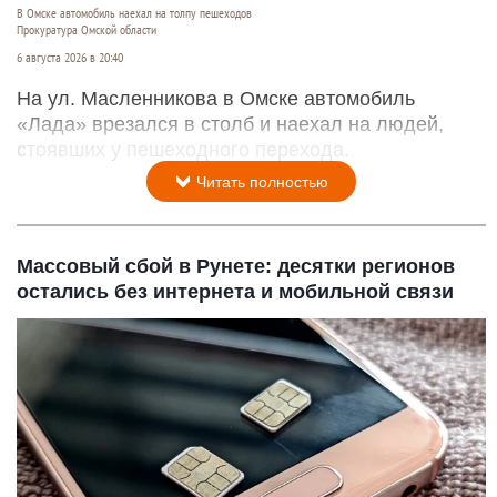
В Омске автомобиль наехал на толпу пешеходов
Прокуратура Омской области
6 августа 2026 в 20:40
На ул. Масленникова в Омске автомобиль
«Лада» врезался в столб и наехал на людей,
стоявших у пешеходного перехода.
Читать полностью
Массовый сбой в Рунете: десятки регионов
остались без интернета и мобильной связи