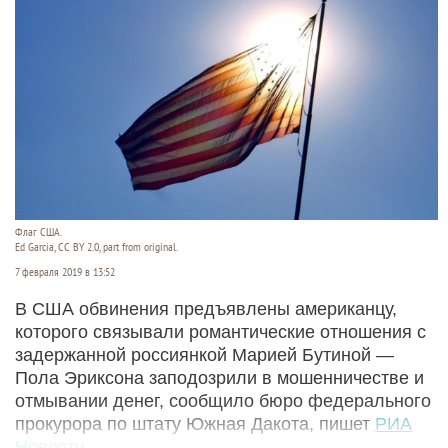
Флаг США.
Ed Garcia, CC BY 2.0, part from original.
7 февраля 2019 в 13:52
В США обвинения предъявлены американцу,
которого связывали романтические отношения с
задержанной россиянкой Марией Бутиной —
Пола Эриксона заподозрили в мошенничестве и
отмывании денег, сообщило бюро федерального
прокурора по штату Южная Дакота, пишет
РИА
Новости
.