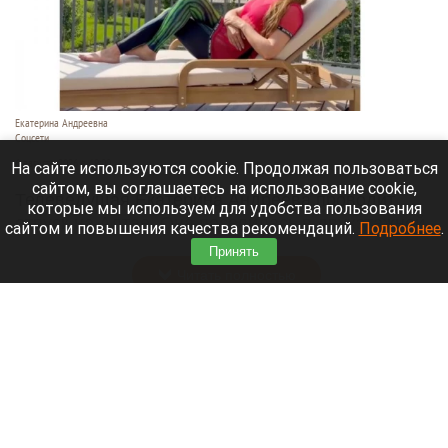
Екатерина Андреевна
Соцсети
6 августа 2026 в 19:00
На сайте используются cookie. Продолжая пользоваться
сайтом, вы соглашаетесь на использование cookie,
Телеведущая Екатерина Андреева проводит
которые мы используем для удобства пользования
отпуск на Алтае. Она поселилась в двухэтажной
сайтом и повышения качества рекомендаций.
Подробнее
.
вилле с видом на горы у реки Катунь.
Принять
Читать полностью
Медведю Мише в барнаульском зоопарке
устроили освежающий душ в жару. Видео