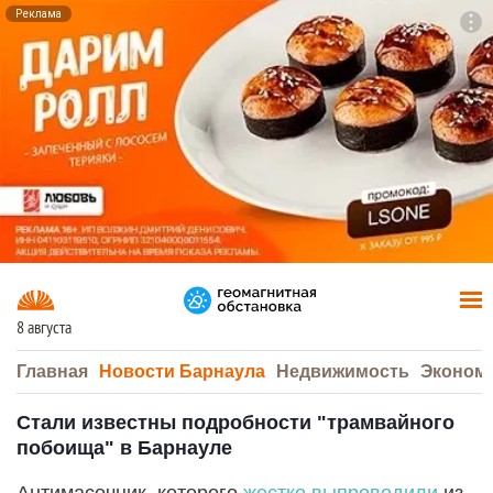
Реклама
To
F7
8 августа
Главная
Новости Барнаула
Недвижимость
Эконом
Стали известны подробности "трамвайного
побоища" в Барнауле
Антимасочник, которого
жестко выпроводили
из