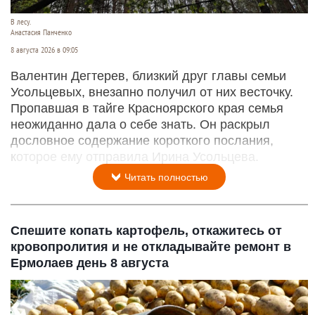
В лесу.
Анастасия Панченко
8 августа 2026 в 09:05
Валентин Дегтерев, близкий друг главы семьи
Усольцевых, внезапно получил от них весточку.
Пропавшая в тайге Красноярского края семья
неожиданно дала о себе знать. Он раскрыл
дословное содержание короткого послания,
которое ему отправила Ирина Усольцева.
Читать полностью
Спешите копать картофель, откажитесь от
кровопролития и не откладывайте ремонт в
Ермолаев день 8 августа