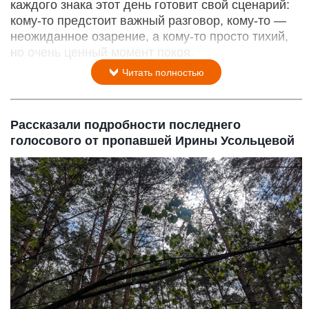
каждого знака этот день готовит свой сценарий:
кому‑то предстоит важный разговор, кому‑то —
неожиданное озарение, а кому‑то просто тихий,
но очень ценный момент покоя.
Читать полностью
Рассказали подробности последнего
голосового от пропавшей Ирины Усольцевой