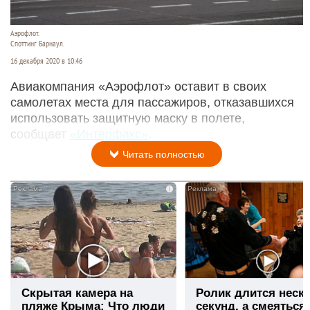
Аэрофлот.
Споттинг Барнаул.
16 декабря 2020 в 10:46
Авиакомпания «Аэрофлот» оставит в своих
самолетах места для пассажиров, отказавшихся
использовать защитную маску в полете,
сообщает
«Интерфакс»
.
Читать полностью
i
Скрытая камера на
Ролик длится неск
пляже Крыма: Что люди
секунд, а смеяться