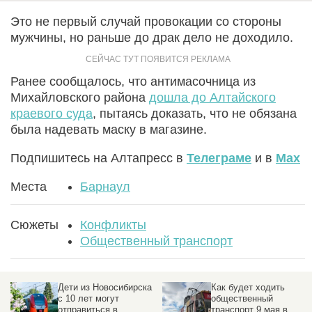
Это не первый случай провокации со стороны
мужчины, но раньше до драк дело не доходило.
Ранее сообщалось, что антимасочница из
Михайловского района
дошла до Алтайского
краевого суда
, пытаясь доказать, что не обязана
была надевать маску в магазине.
Подпишитесь на Алтапресс в
Телеграме
и в
Max
Места
Барнаул
Сюжеты
Конфликты
Общественный транспорт
Как будет ходить
В российском городе
общественный
остановлено движение
транспорт 9 мая в
всего общественного