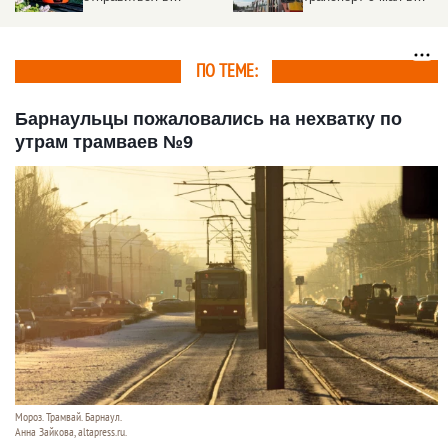
де
Барнауле.
транспорта
Подробности
ПО ТЕМЕ:
Барнаульцы пожаловались на нехватку по
утрам трамваев №9
Мороз. Трамвай. Барнаул.
Анна Зайкова, altapress.ru.