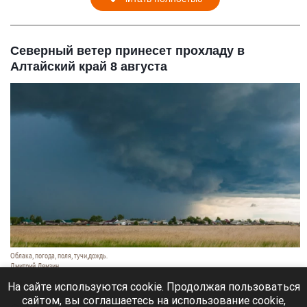
Северный ветер принесет прохладу в
Алтайский край 8 августа
Облака, погода, поля, тучи,дождь.
Дмитрий Лямзин
8 августа 2026 в 08:05
На сайте используются cookie. Продолжая пользоваться
сайтом, вы соглашаетесь на использование cookie,