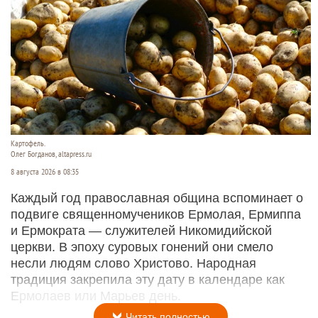
Картофель.
Олег Богданов, altapress.ru
8 августа 2026 в 08:35
Каждый год православная община вспоминает о
подвиге священномучеников Ермолая, Ермиппа
и Ермократа — служителей Никомидийской
церкви. В эпоху суровых гонений они смело
несли людям слово Христово. Народная
традиция закрепила эту дату в календаре как
Ермолаев или Марьев день.
Читать полностью