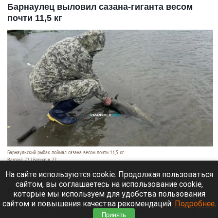
Барнаулец выловил сазана-гиганта весом
почти 11,5 кг
Барнаульский рыбак поймал сазана весом почти 11,5 кг
Barnaul 22 | Барнаул 22
10 августа 2026 в 11:30
На сайте используются cookie. Продолжая пользоваться
сайтом, вы соглашаетесь на использование cookie,
Барнаулец Дмитрий Мигов выловил в Затоне
которые мы используем для удобства пользования
гигантского сазана весом почти 11,5
сайтом и повышения качества рекомендаций.
Подробнее
.
килограммов. Эмоциональные кадры с рыбой
Принять