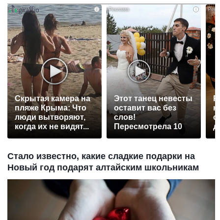
i
i
Скрытая камера на
Этот танец невесты
Р
пляже Крыма: Что
оставит вас без
н
люди вытворяют,
слов!
с
когда их не видят...
Пересмотрела 10
д
раз
Стало известно, какие сладкие подарки на
Новый год подарят алтайским школьникам