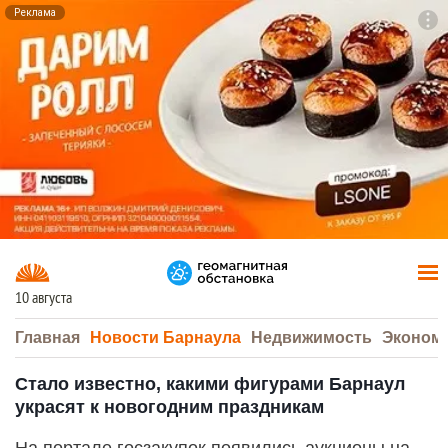
Реклама
To
F7
10 августа
Главная
Новости Барнаула
Недвижимость
Эконом
Стало известно, какими фигурами Барнаул
украсят к новогодним праздникам
На портале госзакупок появились аукционы на