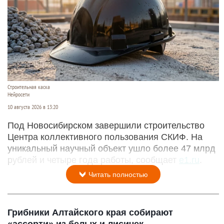
Строительная каска
Нейросети
10 августа 2026 в 13:20
Под Новосибирском завершили строительство
Центра коллективного пользования СКИФ. На
уникальный научный объект ушло более 47 млрд
рублей и четыре года работы, сообщает
e1.ru
.
Читать полностью
Грибники Алтайского края собирают
«ассорти» из белых и лисичек