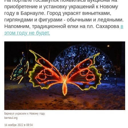
приобретение и установку украшений к Новому
году в Барнауле. Город украсят виньетками,
гирляндами и фигурами - обычными и ледяными.
Напомним, традиционной елки на пл. Сахарова
в
этом году не будет.
Барнаул украсили к Новому году.
barnaul.org
16 ноября 2022 в 08:54