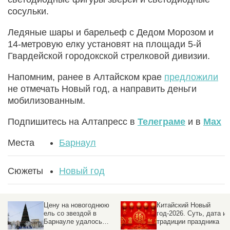
сосульки.
Ледяные шары и барельеф с Дедом Морозом и
14-метровую елку установят на площади 5-й
Гвардейской городокской стрелковой дивизии.
Напомним, ранее в Алтайском крае
предложили
не отмечать Новый год, а направить деньги
мобилизованным.
Подпишитесь на Алтапресс в
Телеграме
и в
Max
Места
Барнаул
Сюжеты
Новый год
Цену на новогоднюю
Китайский Новый
ель со звездой в
год-2026. Суть, дата и
Барнауле удалось
традиции праздника
сбить на семь