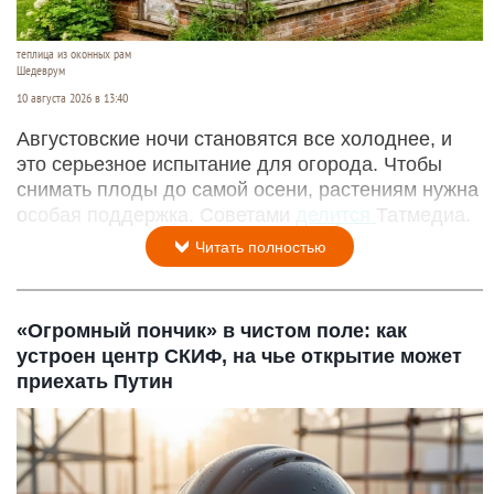
теплица из оконных рам
Шедеврум
10 августа 2026 в 13:40
Августовские ночи становятся все холоднее, и
это серьезное испытание для огорода. Чтобы
снимать плоды до самой осени, растениям нужна
особая поддержка. Советами
делится
Татмедиа.
Читать полностью
«Огромный пончик» в чистом поле: как
устроен центр СКИФ, на чье открытие может
приехать Путин