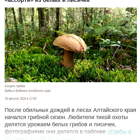
Ассорти грибов
Грибы и Грибники Алтайского края
10 августа 2026 в 12:50
После обильных дождей в лесах Алтайского края
начался грибной сезон. Любители тихой охоты
делятся урожаем белых грибов и лисичек,
фотографиями они делятся в паблике
«Грибы и
грибники Алтайского края».