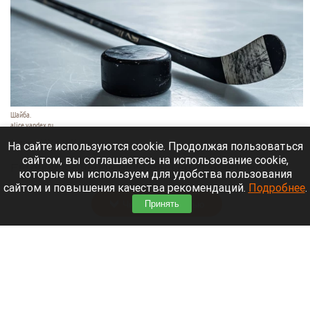
Шайба.
alice.yandex.ru
9 августа 2026 в 11:35
На сайте используются cookie. Продолжая пользоваться
сайтом, вы соглашаетесь на использование cookie,
Евгений Кузнецов официально стал игроком
которые мы используем для удобства пользования
новосибирской «Сибири».
сайтом и повышения качества рекомендаций.
Подробнее
.
Читать полностью
Принять
«Веселый молочник» купил билет до
Стамбула