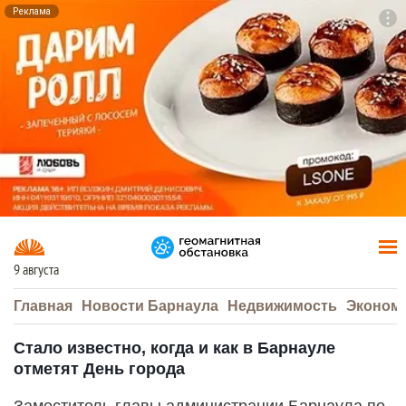
Реклама
To
F7
9 августа
Главная
Новости Барнаула
Недвижимость
Эконом
Стало известно, когда и как в Барнауле
отметят День города
Заместитель главы администрации Барнаула по