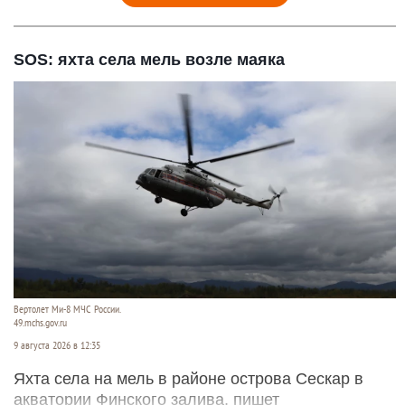
SOS: яхта села мель возле маяка
Вертолет Ми-8 МЧС России.
49.mchs.gov.ru
9 августа 2026 в 12:35
Яхта села на мель в районе острова Сескар в
акватории Финского залива, пишет