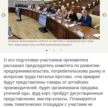
а.
Заседание организационного комитета по подготовке и празднованию Дня города.
Заседан
Фото предоставлено пресс-службой Администрации Барнаула.
Фото пр
О его подготовке участников оргкомитета
рассказал председатель комитета по развитию
предпринимательства, потребительскому рынку и
вопросам труда Наталья Кротова. «На ярмарке
будут представлены товары от алтайских
производителей, будет организована продажа
уличной еды, фуд-корт, пройдут дегустационные
представления, мастер-классы. Планируется
семь тематических площадок с участием не