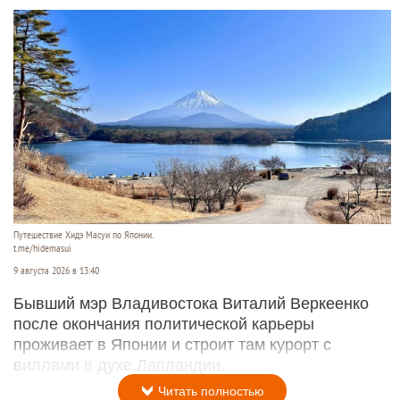
Путешествие Хидэ Масуи по Японии.
t.me/hidemasui
9 августа 2026 в 13:40
Бывший мэр Владивостока Виталий Веркеенко
после окончания политической карьеры
проживает в Японии и строит там курорт с
виллами в духе Лапландии.
Читать полностью