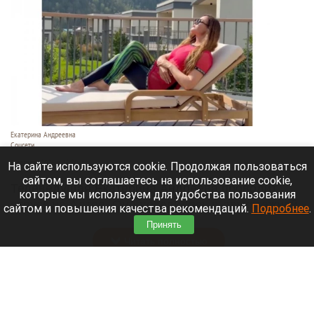
Екатерина Андреевна
Соцсети
6 августа 2026 в 19:00
На сайте используются cookie. Продолжая пользоваться
сайтом, вы соглашаетесь на использование cookie,
Телеведущая Екатерина Андреева проводит
которые мы используем для удобства пользования
отпуск на Алтае. Она поселилась в двухэтажной
сайтом и повышения качества рекомендаций.
Подробнее
.
вилле с видом на горы у реки Катунь.
Принять
Читать полностью
Медведю Мише в барнаульском зоопарке
устроили освежающий душ в жару. Видео