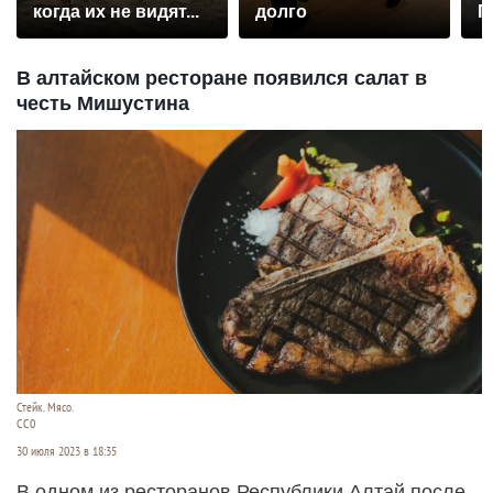
когда их не видят...
долго
П
р
В алтайском ресторане появился салат в
честь Мишустина
Стейк. Мясо.
СС0
30 июля 2023 в 18:35
В одном из ресторанов Республики Алтай после