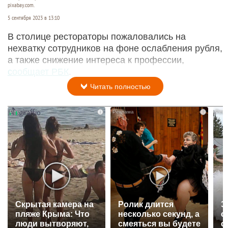
pixabay.com.
5 сентября 2023 в 13:10
В столице рестораторы пожаловались на
нехватку сотрудников на фоне ослабления рубля,
а также снижение интереса к профессии,
сообщает РБК
.
Читать полностью
i
i
Скрытая камера на
Ролик длится
Э
пляже Крыма: Что
несколько секунд, а
о
люди вытворяют,
смеяться вы будете
с