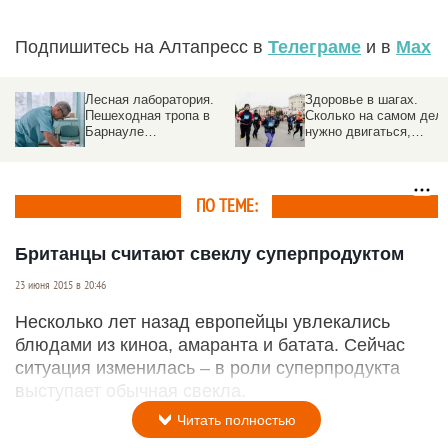
Подпишитесь на Алтапресс в
Телеграме
и в
Max
Лесная лаборатория.
Здоровье в шагах.
Пешеходная тропа в
Сколько на самом дел
Барнауле
нужно двигаться,
превратилась в
чтобы оставаться
медицинский пост на
здоровым
свежем воздухе
ПО ТЕМЕ:
Британцы считают свеклу суперпродуктом
23 июня 2015 в 20:46
Несколько лет назад европейцы увлекались
блюдами из киноа, амаранта и батата. Сейчас
ситуация изменилась – в роли суперпродукта
выступает обычная свекла.
Читать полностью