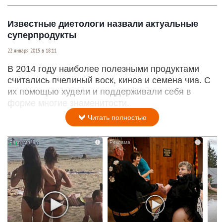
Известные диетологи назвали актуальные
суперпродукты
22 января 2015 в 18:11
В 2014 году наиболее полезными продуктами
считались пчелиный воск, киноа и семена чиа. С
их помощью худели и поддерживали себя в
форме многие знаменитости.
Читать полностью
i
i