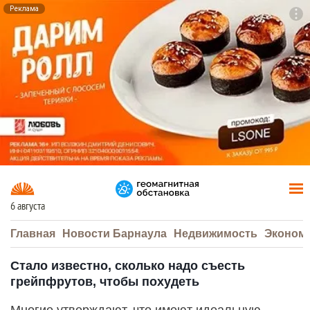
Реклама
To
F7
6 августа
Главная
Новости Барнаула
Недвижимость
Эконом
Стало известно, сколько надо съесть
грейпфрутов, чтобы похудеть
Многие утверждают, что имеют идеальную