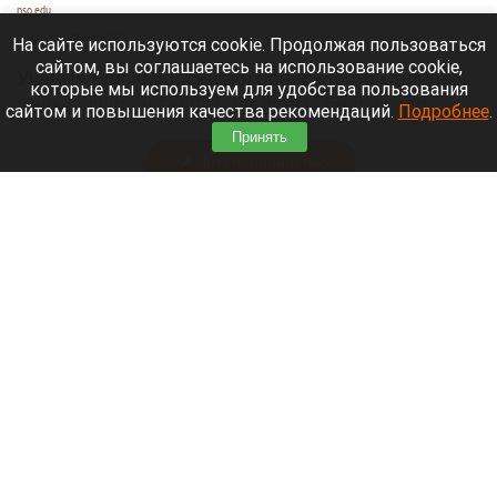
nso.edu
6 августа 2026 в 10:50
На сайте используются cookie. Продолжая пользоваться
сайтом, вы соглашаетесь на использование cookie,
Ученые получили снимки поверхности Солнца в
которые мы используем для удобства пользования
мельчайших деталях и на фото обнаружили
сайтом и повышения качества рекомендаций.
Подробнее
.
странный и динамичный «фасад».
Принять
Читать полностью
Впервые с мая зафиксировали массовое
снижение цен в России