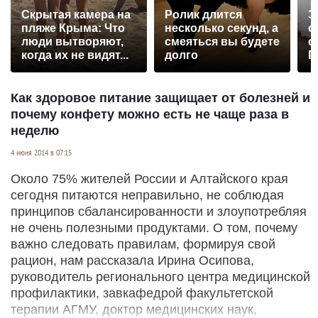
Скрытая камера на
Ролик длится
Э
пляже Крыма: Что
несколько секунд, а
о
люди вытворяют,
смеяться вы будете
с
когда их не видят...
долго
П
р
Как здоровое питание защищает от болезней и
почему конфету можно есть не чаще раза в
неделю
4 июня 2014 в 07:15
Около 75% жителей России и Алтайского края
сегодня питаются неправильно, не соблюдая
принципов сбалансированности и злоупотребляя
не очень полезными продуктами. О том, почему
важно следовать правилам, формируя свой
рацион, нам рассказала Ирина Осипова,
руководитель регионального центра медицинской
профилактики, завкафедрой факультетской
терапии АГМУ, доктор медицинских наук,