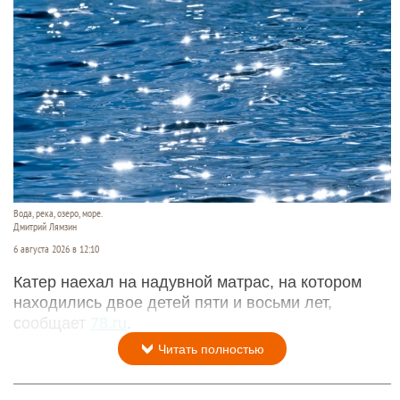
Вода, река, озеро, море.
Дмитрий Лямзин
6 августа 2026 в 12:10
Катер наехал на надувной матрас, на котором
находились двое детей пяти и восьми лет,
сообщает
78.ru
.
Читать полностью