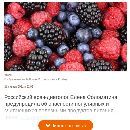
Ягоды
Изображение PublicDomainPictures с сайта Pixabay
26 января 2021 в 22:02
Российский врач-диетолог Елена Соломатина
предупредила об опасности популярных и
считающихся полезными продуктов питания,
пишет
«Вечерняя Москва»
.
Читать полностью