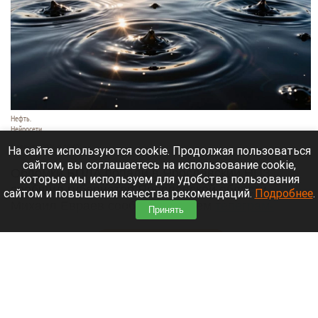
Нефть.
Нейросети
6 августа 2026 в 16:40
На сайте используются cookie. Продолжая пользоваться
сайтом, вы соглашаетесь на использование cookie,
Обломки БПЛА попали в Ярославский НПЗ,
которые мы используем для удобства пользования
сообщил губернатор Ярославской области
сайтом и повышения качества рекомендаций.
Подробнее
.
Михаил Евраев сообщил в своем
телеграм-
Принять
канале
.
Читать полностью
Рекордный объем турецкой ежевики получила
Россия