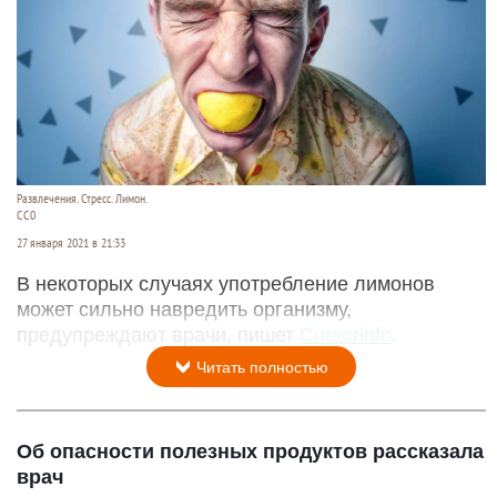
Развлечения. Стресс. Лимон.
СС0
27 января 2021 в 21:33
В некоторых случаях употребление лимонов
может сильно навредить организму,
предупреждают врачи, пишет
Cursorinfo
.
Читать полностью
Об опасности полезных продуктов рассказала
врач