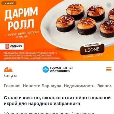
Реклама
To
F7
6 августа
Главная
Новости Барнаула
Недвижимость
Эконом
Стало известно, сколько стоит яйцо с красной
икрой для народного избранника
Журналист кремлевского пула Александр