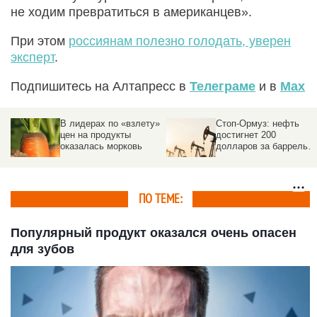
не ходим превратиться в американцев».
При этом
россиянам полезно голодать, уверен
эксперт
.
Подпишитесь на Алтапресс в
Телеграме
и в
Max
»
Стоп-Ормуз: нефть
Стоимость ОСАГО
достигнет 200
резко выросла
долларов за баррель.
Негативный сценарий
ПО ТЕМЕ:
Популярный продукт оказался очень опасен
для зубов