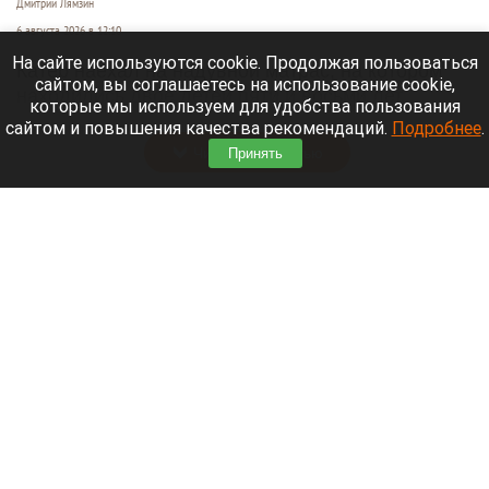
Дмитрий Лямзин
6 августа 2026 в 12:10
На сайте используются cookie. Продолжая пользоваться
Катер наехал на надувной матрас, на котором
сайтом, вы соглашаетесь на использование cookie,
находились двое детей пяти и восьми лет,
которые мы используем для удобства пользования
сообщает
78.ru
.
сайтом и повышения качества рекомендаций.
Подробнее
.
Читать полностью
Принять
Грузовой самолет столкнулся с
неопознанным объектом над аэропортом