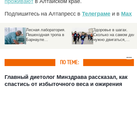
проживают
в Алтайском крае.
Подпишитесь на Алтапресс в
Телеграме
и в
Max
Лесная лаборатория.
Здоровье в шагах.
Пешеходная тропа в
Сколько на самом дел
Барнауле
нужно двигаться,
превратилась в
чтобы оставаться
медицинский пост на
здоровым
свежем воздухе
ПО ТЕМЕ:
Главный диетолог Минздрава рассказал, как
спастись от избыточного веса и ожирения