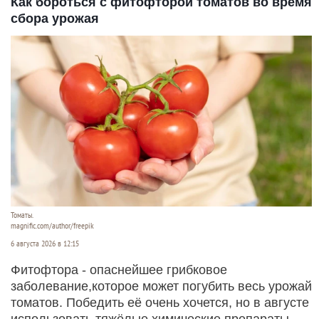
Как бороться с фитофторой томатов во время
сбора урожая
Томаты.
magnific.com/author/freepik
6 августа 2026 в 12:15
Фитофтора - опаснейшее грибковое
заболевание,которое может погубить весь урожай
томатов. Победить её очень хочется, но в августе
использовать тяжёлые химические препараты