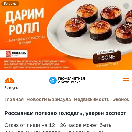
Реклама
To
F7
6 августа
Главная
Новости Барнаула
Недвижимость
Эконом
Россиянам полезно голодать, уверен эксперт
Отказ от пищи на 12—36 часов может быть
полезным для здоровья, заявил доктор