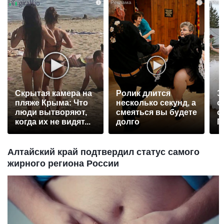
i
i
Скрытая камера на
Ролик длится
Э
пляже Крыма: Что
несколько секунд, а
о
люди вытворяют,
смеяться вы будете
с
когда их не видят...
долго
П
р
Алтайский край подтвердил статус самого
жирного региона России