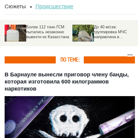
Сюжеты
Происшествие
Более 112 тонн ГСМ
До 40 м/сек:
пытались незаконно
группировка МЧС
вывезти из Казахстана
направлена в
пострадавшие от
урагана районы на
Алтае
ПО ТЕМЕ:
В Барнауле вынесли приговор члену банды,
которая изготовила 600 килограммов
наркотиков