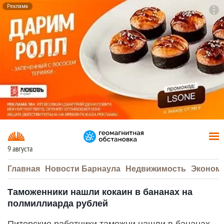
Реклама
To
F7
9 августа
Главная
Новости Барнаула
Недвижимость
Эконом
Таможенники нашли кокаин в бананах на
полмиллиарда рублей
Питерские работники таможни нашли в бананах