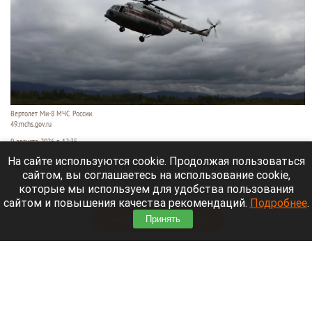
Вертолет Ми-8 МЧС России.
49.mchs.gov.ru
9 августа 2026 в 12:35
На сайте используются cookie. Продолжая пользоваться
Яхта села на мель в районе острова Сескар в
сайтом, вы соглашаетесь на использование cookie,
акватории Финского залива, пишет
которые мы используем для удобства пользования
«Коммерсантъ»
.
сайтом и повышения качества рекомендаций.
Подробнее
.
Читать полностью
Принять
Белые грибы, читальный зал и «нелепые
пушистики». 10 хороших новостей августа на
Алтае