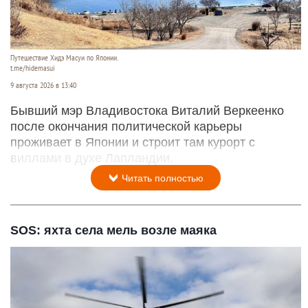
Путешествие Хидэ Масуи по Японии.
t.me/hidemasui
9 августа 2026 в 13:40
Бывший мэр Владивостока Виталий Веркеенко
после окончания политической карьеры
проживает в Японии и строит там курорт с
виллами в духе Лапландии.
Читать полностью
SOS: яхта села мель возле маяка