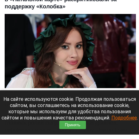
поддержку «Колобка»
Олеся Иванченко.
Пресс-служба телеканала НТВ.
На сайте используются cookie. Продолжая пользоваться
сайтом, вы соглашаетесь на использование cookie,
8 августа 2026 в 17:35
которые мы используем для удобства пользования
Скандал вокруг фильма «Колобок», где одну из
сайтом и повышения качества рекомендаций.
Подробнее
.
главных ролей сыграл Дмитрий Журавлев,
Принять
перекинулся на его коллегу в шоу «Натальная
карта» — Олесю Иванченко.