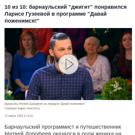
10 из 10: барнаульский "джигит" понравился
Ларисе Гузеевой в программе "Давай
поженимся!"
Барнаулец Матвей Дорофеев на передаче "Давай поженимся!".
Скриншот видео www.1tv.ru
13 марта 2018 в 15:42
Барнаульский программист и путешественник
Матвей Дорофеев оказался в роли жениха на