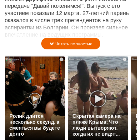
передаче "Давай поженимся!". Выпуск с его
участием показали 12 марта. 27-летний парень
оказался в числе трех претендентов на руку
аспирантки из Болгарии. Он произвел сильное
впечатление на ведущих программы.
Читать полностью
i
i
Ролик длится
Скрытая камера на
Р
несколько секунд, а
пляже Крыма: Что
с
смеяться вы будете
люди вытворяют,
б
долго
когда их не видят...
у