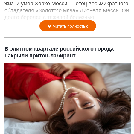
жизни умер Хорхе Месси — отец восьмикратного
обладателя «Золотого мяча» Лионеля Месси. Он
долго боролся с тяжелой болезнью.
Читать полностью
В элитном квартале российского города
накрыли притон-лабиринт