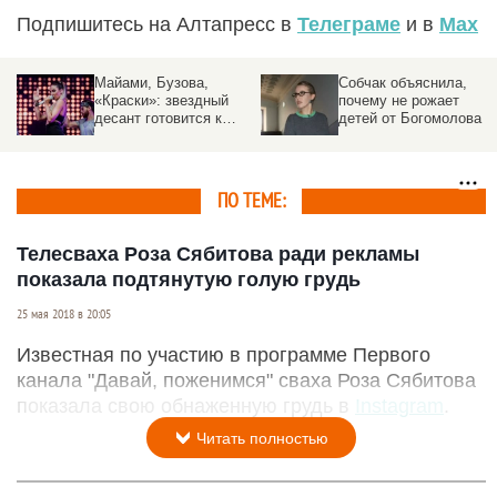
Подпишитесь на Алтапресс в
Телеграме
и в
Max
Майами, Бузова,
Собчак объяснила,
«Краски»: звездный
почему не рожает
десант готовится к
детей от Богомолова
выступлениям на
Алтае
ПО ТЕМЕ:
Телесваха Роза Сябитова ради рекламы
показала подтянутую голую грудь
25 мая 2018 в 20:05
Известная по участию в программе Первого
канала "Давай, поженимся" сваха Роза Сябитова
показала свою обнаженную грудь в
Instagram
.
Читать полностью