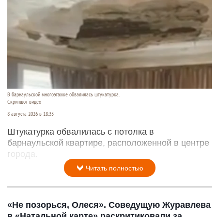
В барнаульской многоэтажке обвалилась штукатурка.
Скриншот видео
8 августа 2026 в 18:35
Штукатурка обвалилась с потолка в
барнаульской квартире, расположенной в центре
города.
Читать полностью
«Не позорься, Олеся». Соведущую Журавлева
в «Натальной карте» раскритиковали за