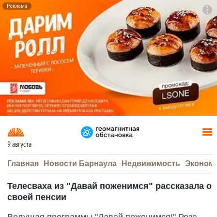
Реклама
To
F7
9 августа
Главная
Новости Барнаула
Недвижимость
Эконом
Телесваха из "Давай поженимся" рассказала о
своей пенсии
Ведущая программы "Давай поженимся!" Роза