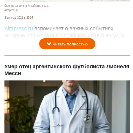
Главное за день в Алтайском крае.
altapress.ru.
8 августа 2026 в 20:05
Altapress.ru
вспоминает о важных событиях,
которые произошли в Алтайском крае 8 августа.
Читать полностью
Умер отец аргентинского футболиста Лионеля
Месси