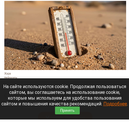
Жара
Нейросети
8 августа 2026 в 18:05
На сайте используются cookie. Продолжая пользоваться
сайтом, вы соглашаетесь на использование cookie,
Синоптики предупреждают, что с 9 по 13 августа
которые мы используем для удобства пользования
Алтайский край местами накроет аномальный
сайтом и повышения качества рекомендаций.
Подробнее
.
зной.
Принять
Читать полностью