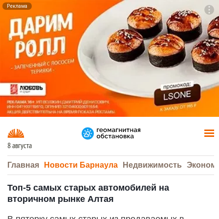
Реклама
To
F7
8 августа
Главная
Новости Барнаула
Недвижимость
Эконом
Топ-5 самых старых автомобилей на
вторичном рынке Алтая
В пятерку самых старых из продаваемых в