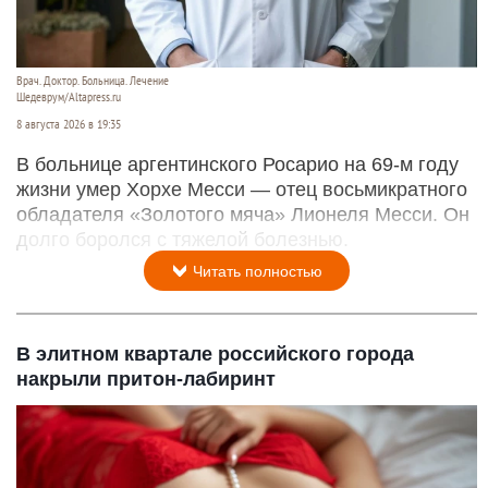
Врач. Доктор. Больница. Лечение
Шедеврум/Altapress.ru
8 августа 2026 в 19:35
В больнице аргентинского Росарио на 69-м году
жизни умер Хорхе Месси — отец восьмикратного
обладателя «Золотого мяча» Лионеля Месси. Он
долго боролся с тяжелой болезнью.
Читать полностью
В элитном квартале российского города
накрыли притон-лабиринт