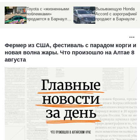
Toyota с «жизненными
Вызывающую Honda
поблемками»
Accord с аэрографией
за
продается в Барнауле
продают в Барнауле за
за 470 тысяч рублей
1,2 млн рублей
Фермер из США, фестиваль с парадом корги и
новая волна жары. Что произошло на Алтае 8
августа