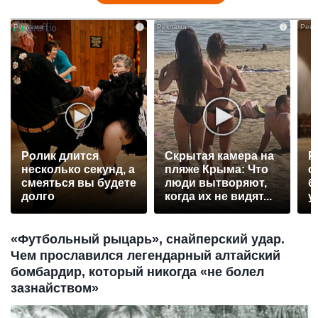
i
i
Ролик длится
Скрытая камера на
Р
несколько секунд, а
пляже Крыма: Что
с
смеяться вы будете
люди вытворяют,
б
долго
когда их не видят...
у
«Футбольный рыцарь», снайперский удар.
Чем прославился легендарный алтайский
бомбардир, который никогда «не болел
зазнайством»