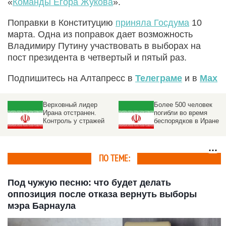
«
Команды Егора Жукова
».
Поправки в Конституцию
приняла Госдума
10
марта. Одна из поправок дает возможность
Владимиру Путину участвовать в выборах на
пост президента в четвертый и пятый раз.
Подпишитесь на Алтапресс в
Телеграме
и в
Max
Верховный лидер
Более 500 человек
Ирана отстранен.
погибли во время
Контроль у стражей
беспорядков в Иране
ПО ТЕМЕ:
Под чужую песню: что будет делать
оппозиция после отказа вернуть выборы
мэра Барнаула