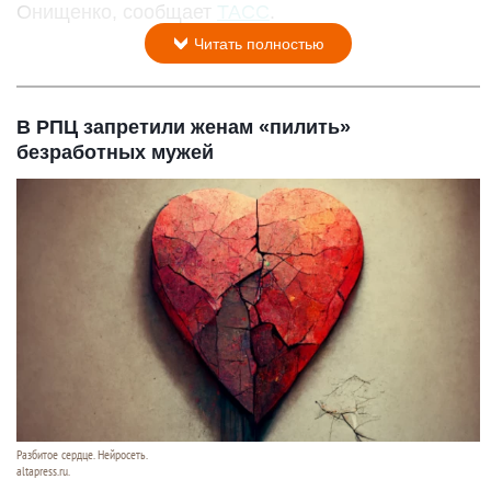
Онищенко, сообщает
ТАСС
.
Читать полностью
В РПЦ запретили женам «пилить»
безработных мужей
Разбитое сердце. Нейросеть.
altapress.ru.