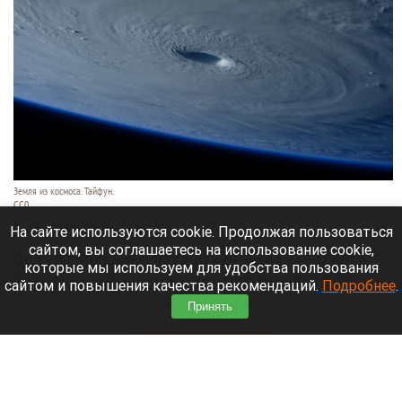
Земля из космоса. Тайфун.
СС0
9 августа 2026 в 17:05
На сайте используются cookie. Продолжая пользоваться
сайтом, вы соглашаетесь на использование cookie,
Два крупнейших аэропорта Шанхая — Пудун и
которые мы используем для удобства пользования
Хунцяо — к 9 августа отменили порядка 60%
сайтом и повышения качества рекомендаций.
Подробнее
.
рейсов из-за приближающегося тайфуна
Принять
«Долфин».
Читать полностью