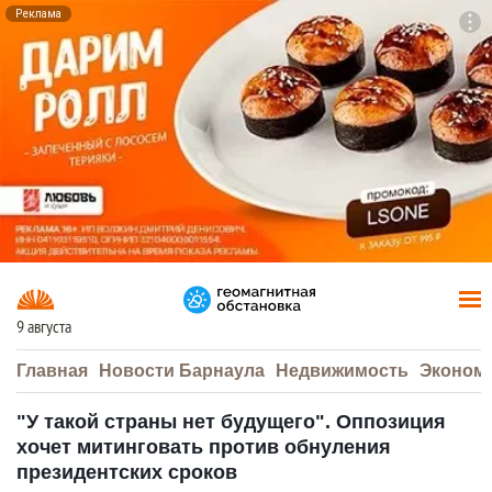
Реклама
To
F7
9 августа
Главная
Новости Барнаула
Недвижимость
Эконом
"У такой страны нет будущего". Оппозиция
хочет митинговать против обнуления
президентских сроков