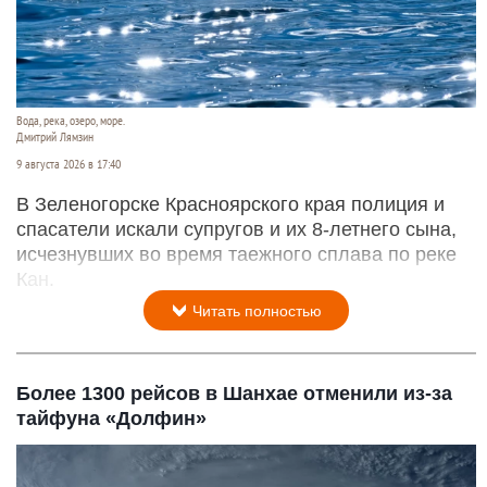
Вода, река, озеро, море.
Дмитрий Лямзин
9 августа 2026 в 17:40
В Зеленогорске Красноярского края полиция и
спасатели искали супругов и их 8-летнего сына,
исчезнувших во время таежного сплава по реке
Кан.
Читать полностью
Более 1300 рейсов в Шанхае отменили из-за
тайфуна «Долфин»