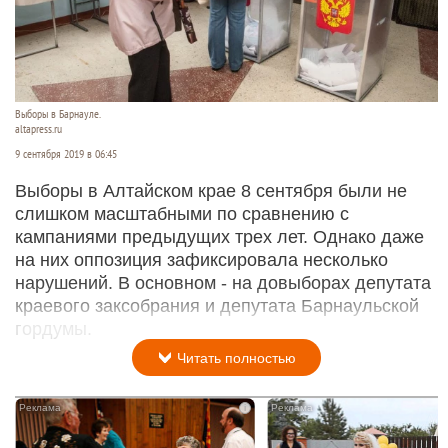
Выборы в Барнауле.
altapress.ru
9 сентября 2019 в 06:45
Выборы в Алтайском крае 8 сентября были не
слишком масштабными по сравнению с
кампаниями предыдущих трех лет. Однако даже
на них оппозиция зафиксировала несколько
нарушений. В основном - на довыборах депутата
краевого заксобрания и депутата Барнаульской
гордумы.
Читать полностью
i