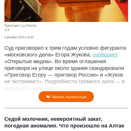
Правосудие. Суд. Молоток
СС0
6 декабря 2019 в 16:40
Суд приговорил к трем годам условно фигуранта
«московского дела» Егора Жукова,
сообщают
«Открытые медиа». Во время оглашения
приговора на улице около здания скандировали
«Приговор Егору — приговор России» и «Жуков
не экстремист». Подробности громкого дела — в
материале altapress.ru.
Читать полностью
Седой молочник, невероятный закат,
погодная аномалия. Что произошло на Алтае