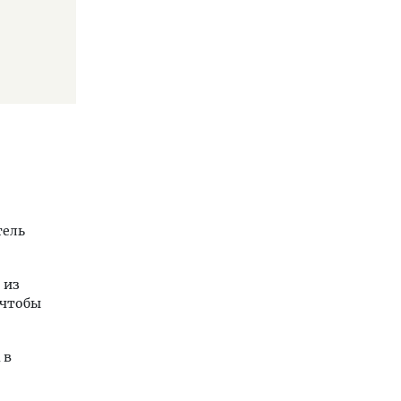
тель
 из
 чтобы
 в