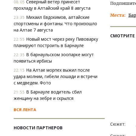
Северный ветер принесет
08:05
Подпишитес
прохладу в Алтайский край 8 августа
Места
Ба
Михаил Евдокимов, алтайские
23:35
спортсмены и фонтаны. Что произошло
на Алтае 7 августа
СМОТРИТЕ
Новый мост через реку Пивоварку
22:55
планируют построить в Барнауле
В барнаульском зоопарке могут
22:35
появиться ирбисы
На Алтае морпех выжил после
22:15
удара молнии, гибели лошади и встречи
с медведем. Фото
В Барнауле водитель сбил
21:55
женщину на зебре и скрылся
ВСЯ ЛЕНТА
Сюжет:
НОВОСТИ ПАРТНЕРОВ
Сюжет: