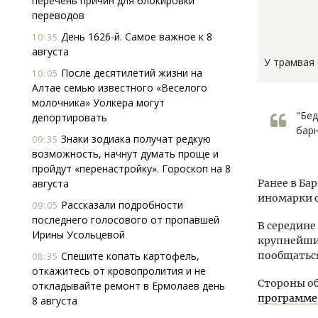
перечень причин для блокировки
переводов
День 1626-й. Самое важное к 8
10:35
августа
У трамвая 
После десятилетий жизни на
10:05
Алтае семью известного «Веселого
молочника» Уолкера могут
"Бед
депортировать
барн
Знаки зодиака получат редкую
09:35
возможность, начнут думать проще и
пройдут «перенастройку». Гороскоп на 8
августа
Ранее в Ба
иномарки с
Рассказали подробности
09:05
последнего голосового от пропавшей
В середине
Ирины Усольцевой
крупнейших
Спешите копать картофель,
пообщаться
08:35
откажитесь от кровопролития и не
Стороны об
откладывайте ремонт в Ермолаев день
программе
8 августа