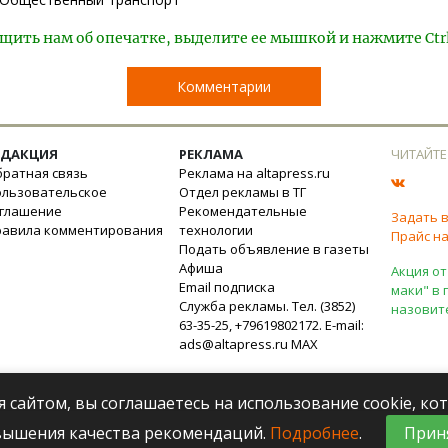
щить нам об опечатке, выделите ее мышкой и нажмите Ctr
Комментарии
ЕДАКЦИЯ
РЕКЛАМА
ЧИТАЙТЕ
ратная связь
Реклама на altapress.ru
ользовательское
Отдел рекламы в ТГ
оглашение
Рекомендательные
Задать 
равила комментирования
технологии
Прайс на
Подать объявление в газеты
Афиша
Акция от
Email подписка
маки" в 
Служба рекламы. Тел. (3852)
назовит
63-35-25, +79619802172. E-mail:
ads@altapress.ru
MAX
я сайтом, вы соглашаетесь на использование cookie, к
вышения качества рекомендаций.
Подробнее
.
Прин