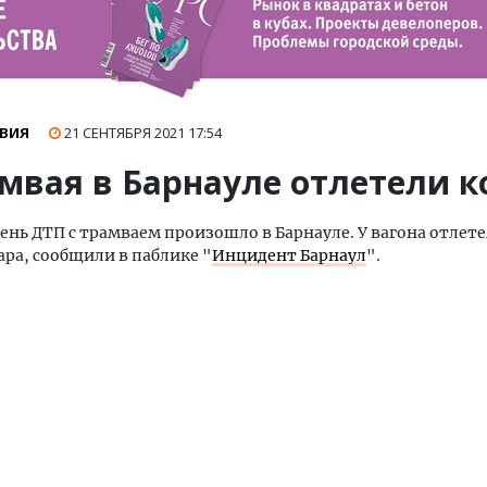
ВИЯ
21 СЕНТЯБРЯ 2021
17:54
амвая в Барнауле отлетели к
день ДТП с трамваем произошло в Барнауле. У вагона отлет
ара, сообщили в паблике "
Инцидент Барнаул
".