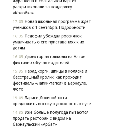
Журавлева в «Натальной карте»
раскритиковали за поддержку
«Колобка»
Новая школьная программа ждет
17:05
учеников с 1 сентября. Подробности
Педофил убеждал россиянок
16:35
умалчивать о его приставаниях к их
детям
Смелость архитектурных идей.
Архи
Генеральный директор компании
зем
Директор автошколы на Алтае
16:05
ЗИАС — об эстетике городов,
пли
фиктивно обучал водителей
трендах в фасадах и развитии рынка
ста
Парад корги, шпицы в коляске и
15:35
СТРОИТЕЛЬСТВО
СТР
бесстрашный кролик: как проходит
фестиваль «Лапки-тапки» в Барнауле.
Фото
Ларисе Долиной хотят
15:05
предложить высокую должность в вузе
Уже больше полугода пытаются
14:35
продать ресторан с видом на
барнаульский «Арбат»