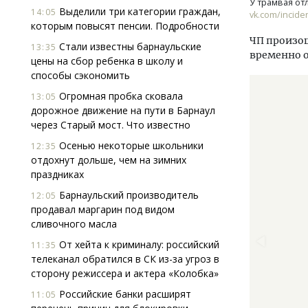
У трамвая от
Выделили три категории граждан,
14:05
vk.com/incide
которым повысят пенсии. Подробности
ЧП произош
Стали известны барнаульские
13:35
временно о
цены на сбор ребенка в школу и
способы сэкономить
Огромная пробка сковала
13:05
дорожное движение на пути в Барнаул
через Старый мост. Что известно
Осенью некоторые школьники
12:35
отдохнут дольше, чем на зимних
праздниках
Барнаульский производитель
12:05
продавал маргарин под видом
сливочного масла
От хейта к криминалу: российский
11:35
телеканал обратился в СК из-за угроз в
сторону режиссера и актера «Колобка»
Российские банки расширят
11:05