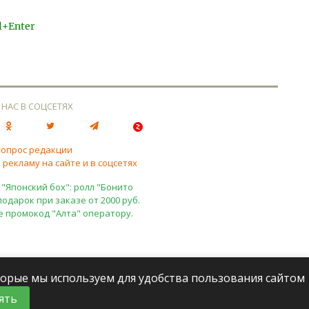
l+Enter
 НАС В СОЦСЕТЯХ
вопрос редакции
 рекламу на сайте и в соцсетях
 "Японский бох": ролл "Бонито
подарок при заказе от 2000 руб.
е промокод "Алта" оператору.
оторые мы используем для удобства пользования сайтом
ять