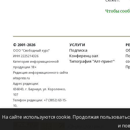
Чтобы сооб
© 2001-2026
УСЛУГИ
Р
Подписка
Об
ООО “Свободный курс”
Конференц-зал
П
ИНН 2225214326
Типография "Алт-принт"
с
Категория информационной
П
продукции 18+
Редакция информационного сайта
altapress.ru
Адрес редакции:
656043
,
г. Барнаул
,
ул. Короленко,
107
Телефон редакции:
+7 (3852) 63-15-
10
,
E-mail:
news@altapress.ru
На сайте используются cookie. Продолжая пользоватьс
и по