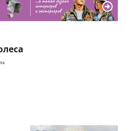
олеса
ела