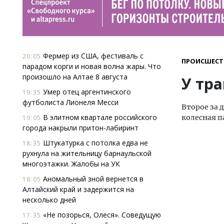
Фермер из США, фестиваль с
20:05
ПРОИСШЕСТ
парадом корги и новая волна жары. Что
произошло на Алтае 8 августа
У тр
Умер отец аргентинского
19:35
футболиста Лионеля Месси
Второе за 
В элитном квартале российского
колесная п
19:05
города накрыли притон-лабиринт
Штукатурка с потолка едва не
18:35
рухнула на жительницу барнаульской
многоэтажки. Жалобы на УК
Аномальный зной вернется в
18:05
Алтайский край и задержится на
несколько дней
«Не позорься, Олеся». Соведущую
17:35