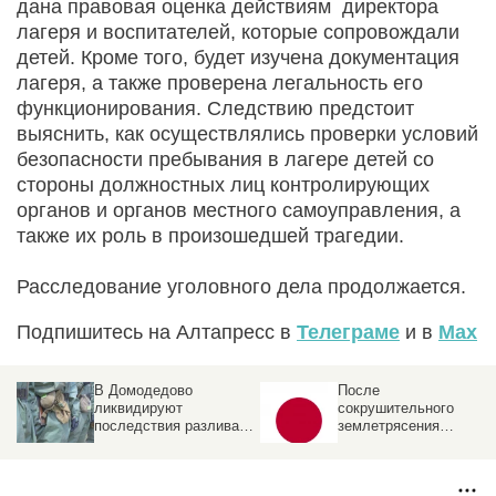
дана правовая оценка действиям директора
лагеря и воспитателей, которые сопровождали
детей. Кроме того, будет изучена документация
лагеря, а также проверена легальность его
функционирования. Следствию предстоит
выяснить, как осуществлялись проверки условий
безопасности пребывания в лагере детей со
стороны должностных лиц контролирующих
органов и органов местного самоуправления, а
также их роль в произошедшей трагедии.
Расследование уголовного дела продолжается.
Подпишитесь на Алтапресс в
Телеграме
и в
Max
В Домодедово
После
ликвидируют
сокрушительного
последствия разлива
землетрясения
химикатов после атаки
произошел взрыв в
БПЛА . Что известно
японском торговом
центре