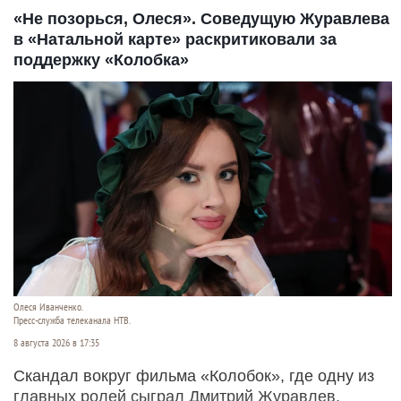
«Не позорься, Олеся». Соведущую Журавлева
в «Натальной карте» раскритиковали за
поддержку «Колобка»
Олеся Иванченко.
Пресс-служба телеканала НТВ.
8 августа 2026 в 17:35
Скандал вокруг фильма «Колобок», где одну из
главных ролей сыграл Дмитрий Журавлев,