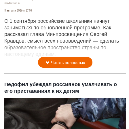
shedevrum.ai
8 августа 2026 в 17:05
С 1 сентября российские школьники начнут
заниматься по обновленной программе. Как
рассказал глава Минпросвещения Сергей
Кравцов, смысл всех нововведений — сделать
образовательное пространство страны по-
настоящему единым.
Читать полностью
Педофил убеждал россиянок умалчивать о
его приставаниях к их детям