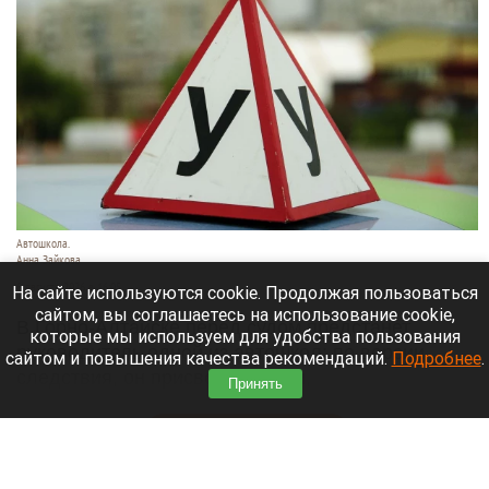
Автошкола.
Анна Зайкова
8 августа 2026 в 16:05
На сайте используются cookie. Продолжая пользоваться
сайтом, вы соглашаетесь на использование cookie,
В Горно-Алтайске перед судом предстанет
которые мы используем для удобства пользования
руководитель одной из автошкол: по версии
сайтом и повышения качества рекомендаций.
Подробнее
.
следствия, он присвоил деньги,
Принять
воспользовавшись полномочиями.
Читать полностью