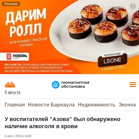
Реклама
To
F7
8 августа
Главная
Новости Барнаула
Недвижимость
Эконом
У воспитателей "Азова" был обнаружено
наличие алкоголя в крови
8 июля 2010 в 16:00