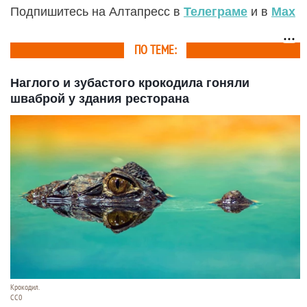
Подпишитесь на Алтапресс в
Телеграме
и в
Max
ПО ТЕМЕ:
Наглого и зубастого крокодила гоняли
шваброй у здания ресторана
Крокодил.
СС0