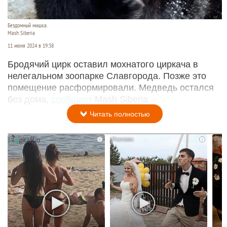
Бездомный мишка.
Mash Siberia
11 июня 2024 в 19:38
Бродячий цирк оставил мохнатого циркача в
нелегальном зоопарке Славгорода. Позже это
помещение расформировали. Медведь остался
без дома,
сообщает
Mash Siberia.
Читать полностью
i
i