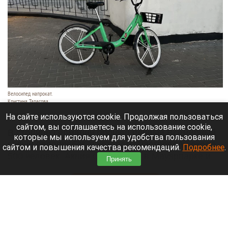
Велосипед напрокат.
Кристина Тарасова
10 августа 2026 в 09:30
На сайте используются cookie. Продолжая пользоваться
сайтом, вы соглашаетесь на использование cookie,
В столице Германии прошел первый Всемирный
которые мы используем для удобства пользования
голый велопробег, в котором участвовали около
сайтом и повышения качества рекомендаций.
Подробнее
.
500 человек. Акция стартовала в Мауэрпарке и
Принять
финишировала в правительственном квартале.
Читать полностью
Как зооуголок с курочками стал «Лесной