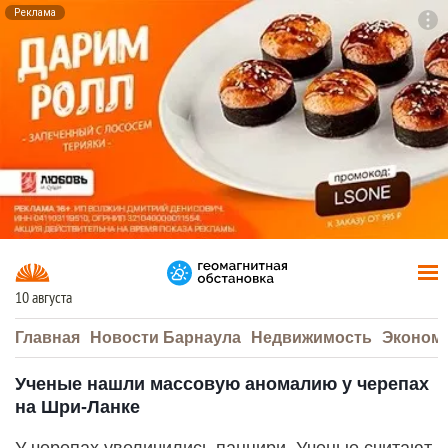
Реклама
To
F7
10 августа
Главная
Новости Барнаула
Недвижимость
Эконом
Ученые нашли массовую аномалию у черепах
на Шри-Ланке
У черепах увеличились панцири. Ученые считают,