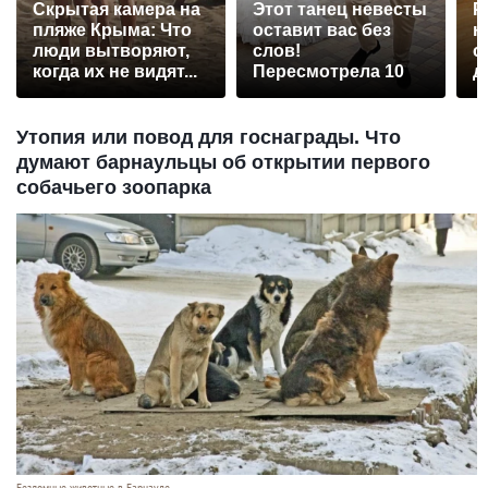
Скрытая камера на
Этот танец невесты
Р
пляже Крыма: Что
оставит вас без
н
люди вытворяют,
слов!
с
когда их не видят...
Пересмотрела 10
д
раз
Утопия или повод для госнаграды. Что
думают барнаульцы об открытии первого
собачьего зоопарка
Бездомные животные в Барнауле.