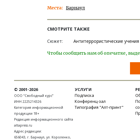
Места
Барнаул
СМОТРИТЕ ТАКЖЕ
Сюжет:
Антитеррористические учения
Чтобы сообщить нам об опечатке, выде
© 2001-2026
УСЛУГИ
Р
Подписка
Об
ООО “Свободный курс”
Конференц-зал
П
ИНН 2225214326
Типография "Алт-принт"
с
Категория информационной
П
продукции 18+
Редакция информационного сайта
altapress.ru
Адрес редакции:
656043
,
г. Барнаул
,
ул. Короленко,