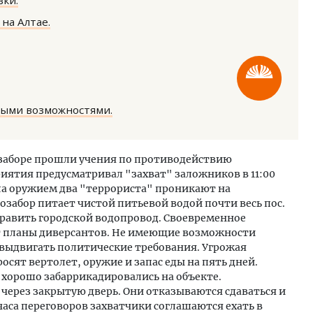
ки.
на Алтае.
ными возможностями.
ость архитектурных идей.
Ищем новые берега. Ген
еральный директор компании
«Жилищной инициативы»
 — об эстетике городов,
Гатилов — о том, как де
озаборе прошли учения по противодействию
дах в фасадах и развитии рынка
оставаться на плаву, ког
иятия предусматривал "захват" заложников в 11:00
штормит
ОИТЕЛЬСТВО
ла оружием два "террориста" проникают на
СТРОИТЕЛЬСТВО
озабор питает чистой питьевой водой почти весь пос.
равить городской водопровод. Своевременное
т планы диверсантов. Не имеющие возможности
выдвигать политические требования. Угрожая
сят вертолет, оружие и запас еды на пять дней.
хорошо забаррикадировались на объекте.
 через закрытую дверь. Они отказываются сдаваться и
аса переговоров захватчики соглашаются ехать в