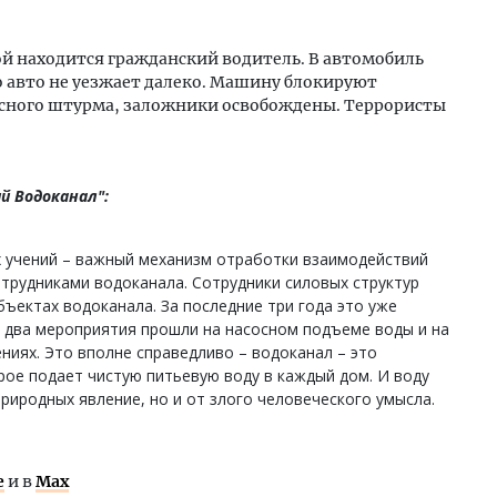
й находится гражданский водитель. В автомобиль
о авто не уезжает далеко. Машину блокируют
сного штурма, заложники освобождены. Террористы
й Водоканал":
 учений – важный механизм отработки взаимодействий
трудниками водоканала. Сотрудники силовых структур
бъектах водоканала. За последние три года это уже
е два мероприятия прошли на насосном подъеме воды и на
иях. Это вполне справедливо – водоканал – это
рое подает чистую питьевую воду в каждый дом. И воду
риродных явление, но и от злого человеческого умысла.
е
и в
Max