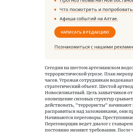
Прогноз геомагнитной обстанов
Что посмотреть и попробовать 
Афиша событий на Алтае.
НАПИСАТЬ В РЕДАКЦИЮ
Познакомиться с нашими реклам
Архитектурный код начинается с
Смел
земли. Мощение крупноформатными
Ген
плитами становится новым
ЗИАС
Сегодня на шестом артезианском вод
стандартом благоустройства
трен
террористической угрозе. План меропр
СТРОИТЕЛЬСТВО
СТР
часов. Угрожая сотрудникам водокана
стратегический объект. Шестой артвод
Новосиликатный. Цель захватчиков от
оповещение силовых структур срывае
действовать, "террористы" начинают 
расправиться над заложниками, они про
Начинаются переговоры. Преступники 
Переговорщик ведет диалог с главарем
постоянно меняют требования. После ч