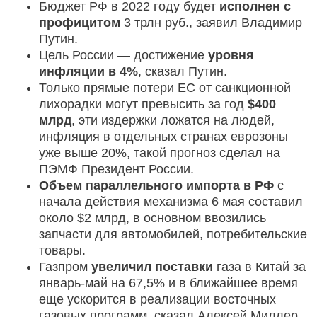
Бюджет РФ в 2022 году будет
исполнен с
профицитом
3 трлн руб., заявил Владимир
Путин.
Цель России — достижение
уровня
инфляции в 4%
, сказал Путин.
Только прямые потери ЕС от санкционной
лихорадки могут превысить за год
$400
млрд
, эти издержки ложатся на людей,
инфляция в отдельных странах еврозоны
уже выше 20%, такой прогноз сделал на
ПЭМФ Президент России.
Объем параллельного импорта в РФ
с
начала действия механизма 6 мая составил
около $2 млрд, в основном ввозились
запчасти для автомобилей, потребительские
товары.
Газпром
увеличил
поставки
газа в Китай
за
январь-май на 67,5% и в ближайшее время
еще ускорится в реализации восточных
газовых программ, сказал Алексей Миллер.