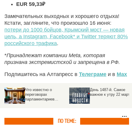
EUR 59,33₽
Замечательных выходных и хорошего отдыха!
Кстати, загляните, что произошло 16 июня:
потери до 1000 бойцов, Крымский мост — новая
цель, а Instagram, Facebook* и Twitter теряют 80%
российского трафика
.
*
Принадлежат компании Meta, которая
признана экстремистской и запрещена в РФ.
Подпишитесь на Алтапресс в
Телеграме
и в
Max
День 1487-й. Самое
День 1473-й. Самое
важное к утру 22 марта
важное к утру 8 марта
ое
ПО ТЕМЕ: