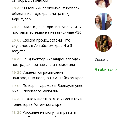
сапборд с ребенком
Чиновники прокомментировали
20:40
обмеление водохранилища под
Барнаулом
Власти договорились увеличить
20:20
поставки топлива на независимые АЗС
Сводка происшествий. Что
20:00
случилось в Алтайском крае 4 и 5
августа
Гендиректор «Уралдронзавода»
19:40
Сюжет:
пострадал при взрыве автомобиля
Чтобы сооб
Изменится расписание
19:20
пригородных поездов в Алтайском крае
Пожар в гаражах в Барнауле унес
19:00
жизнь пожилого мужчины
Стало известно, что изменится в
18:40
транспорте Алтайского края
Россияне не могут отправить
18:20