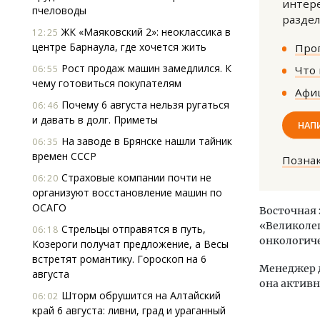
интере
пчеловоды
раздел
ЖК «Маяковский 2»: неоклассика в
12:25
центре Барнаула, где хочется жить
Прог
Рост продаж машин замедлился. К
06:55
Что 
чему готовиться покупателям
Афиш
Почему 6 августа нельзя ругаться
06:46
и давать в долг. Приметы
Тиха
НАП
ИЖС 
На заводе в Брянске нашли тайник
06:35
не о
времен СССР
Позна
Страховые компании почти не
06:20
СТР
организуют восстановление машин по
ОСАГО
Восточная 
«Великолеп
Стрельцы отправятся в путь,
06:18
онкологиче
Козероги получат предложение, а Весы
встретят романтику. Гороскоп на 6
Менеджер д
августа
она активн
Шторм обрушится на Алтайский
06:02
край 6 августа: ливни, град и ураганный