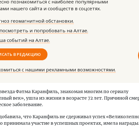
сно познакомиться с наиболее популярными
ами нашего сайта и сообществ в соцсетях.
ноз геомагнитной обстановки.
посмотреть и попробовать на Алтае.
а событий на Алтае.
я гавань для инвестиций. Рынок
«Мы видим живой интерес
ИСАТЬ В РЕДАКЦИЮ
Алтайского края замедлился, но
Руководитель газовой к
становился
об итогах пяти лет догаз
комиться с нашими рекламными возможностями.
вакансиях и подготовке 
ОИТЕЛЬСТВО
ЭНЕРГЕТИКА
звезда Фатма Каранфиль, знакомая многим по сериалу
ный век», ушла из жизни в возрасте 72 лет. Причиной сме
ское заболевание.
обавила, что Каранфиль не сдерживал успех «Великолепно
о принимала участие в успешных проектах, имела награды