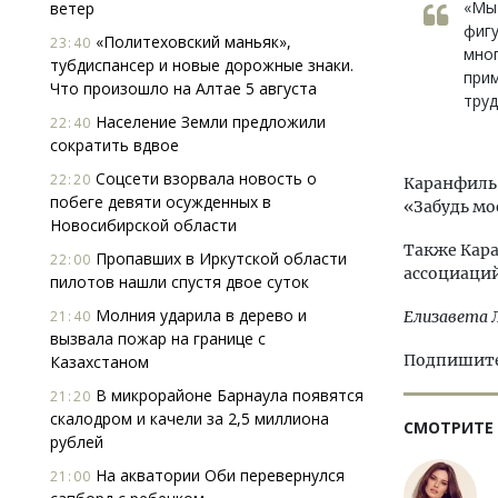
«Мы 
ветер
фигу
«Политеховский маньяк»,
23:40
мног
тубдиспансер и новые дорожные знаки.
прим
Что произошло на Алтае 5 августа
тру
Население Земли предложили
22:40
сократить вдвое
Соцсети взорвала новость о
22:20
Каранфиль 
побеге девяти осужденных в
«Забудь мо
Новосибирской области
Также Кара
Пропавших в Иркутской области
22:00
ассоциаций
пилотов нашли спустя двое суток
Молния ударила в дерево и
21:40
Елизавета 
вызвала пожар на границе с
Подпишитес
Казахстаном
В микрорайоне Барнаула появятся
21:20
скалодром и качели за 2,5 миллиона
СМОТРИТЕ
рублей
На акватории Оби перевернулся
21:00