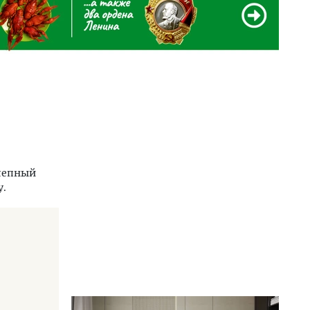
олепный
у.