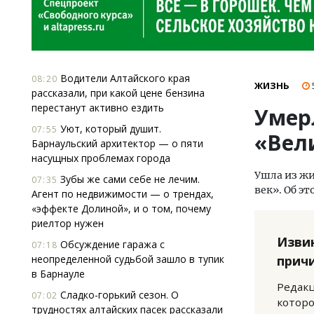
Водители Алтайского края
08:20
ЖИЗНЬ
рассказали, при какой цене бензина
перестанут активно ездить
Умер
Уют, который душит.
07:55
«Вел
Барнаульский архитектор — о пяти
насущных проблемах города
Ушла из жи
Зубы же сами себе не лечим.
07:35
век». Об э
Агент по недвижимости — о трендах,
«эффекте Долиной», и о том, почему
риелтор нужен
Изви
Обсуждение гаража с
07:18
неопределенной судьбой зашло в тупик
прич
в Барнауле
Редакц
Сладко-горький сезон. О
07:02
которо
трудностях алтайских пасек рассказали