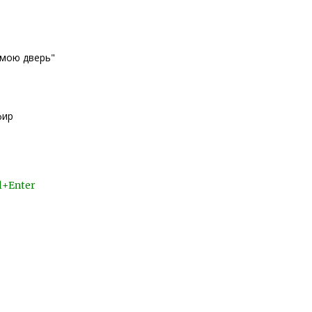
 мою дверь"
фир
l+Enter