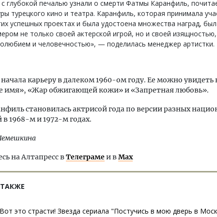
с глубокой печалью узнали о смерти Фатмы Каранфиль, почит
ры турецкого кино и театра. Каранфиль, которая принимала уча
их успешных проектах и была удостоена множества наград, был
ером не только своей актерской игрой, но и своей изящностью,
долюбием и человечностью», — поделилась менеджер артистки.
начала карьеру в далеком 1960-ом году. Ее можно увидеть 
е имя», «Жар обжигающей кожи» и «Запретная любовь».
нфиль становилась актрисой года по версии разных наци
 в 1968-м и 1972-м годах.
Лемешкина
ь на Алтапресс в
Телеграме
и в
Max
 ТАКЖЕ
Вот это страсти! Звезда сериала "Постучись в мою дверь в Мос