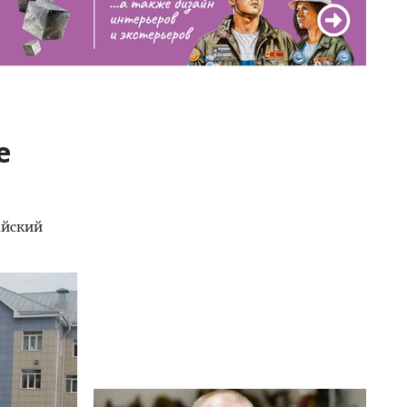
е
айский