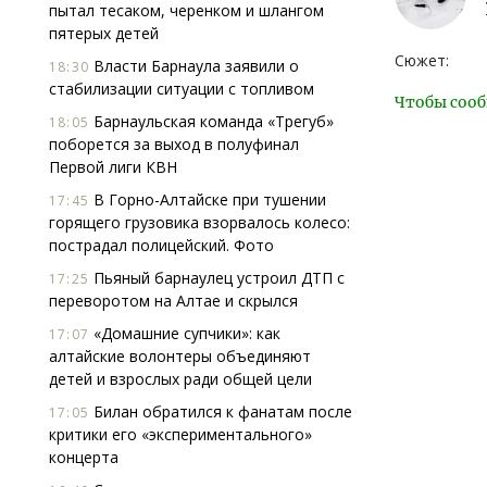
пытал тесаком, черенком и шлангом
пятерых детей
Сюжет:
Власти Барнаула заявили о
18:30
стабилизации ситуации с топливом
Чтобы сооб
Барнаульская команда «Трегуб»
18:05
поборется за выход в полуфинал
Первой лиги КВН
В Горно-Алтайске при тушении
17:45
горящего грузовика взорвалось колесо:
пострадал полицейский. Фото
Пьяный барнаулец устроил ДТП с
17:25
переворотом на Алтае и скрылся
«Домашние супчики»: как
17:07
алтайские волонтеры объединяют
детей и взрослых ради общей цели
Билан обратился к фанатам после
17:05
критики его «экспериментального»
концерта