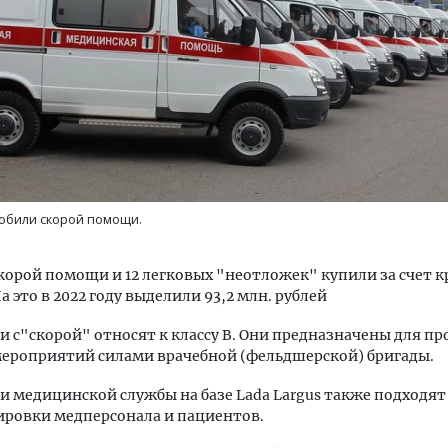
ость архитектурных идей.
Архитектурный код начин
еральный директор компании
земли. Мощение крупно
 — об эстетике городов,
плитами становится нов
обили скорой помощи.
дах в фасадах и развитии рынка
стандартом благоустрой
ОИТЕЛЬСТВО
СТРОИТЕЛЬСТВО
корой помощи и 12 легковых "неотложек" купили за счет к
а это в 2022 году выделили 93,2 млн. рублей
 с"скорой" относят к классу В. Они предназначены для п
мероприятий силами врачебной (фельдшерской) бригады.
 медицинской службы на базе Lada Largus также подходят
ировки медперсонала и пациентов.