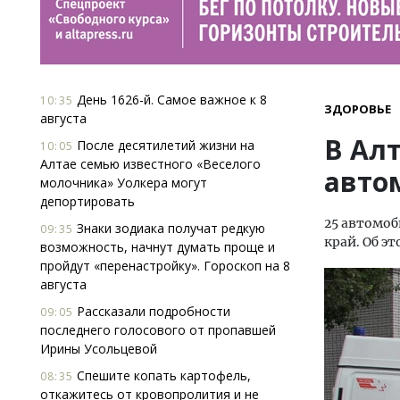
День 1626-й. Самое важное к 8
10:35
ЗДОРОВЬЕ
августа
В Ал
После десятилетий жизни на
10:05
Алтае семью известного «Веселого
авто
молочника» Уолкера могут
депортировать
25 автомо
Знаки зодиака получат редкую
09:35
край. Об э
возможность, начнут думать проще и
пройдут «перенастройку». Гороскоп на 8
августа
Рассказали подробности
09:05
последнего голосового от пропавшей
Ирины Усольцевой
Спешите копать картофель,
08:35
откажитесь от кровопролития и не