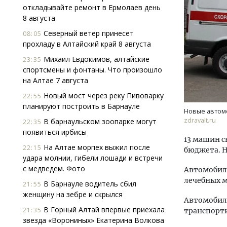
откладывайте ремонт в Ермолаев день
8 августа
Северный ветер принесет
08:05
прохладу в Алтайский край 8 августа
Михаил Евдокимов, алтайские
23:35
спортсмены и фонтаны. Что произошло
на Алтае 7 августа
Смел
Новый мост через реку Пивоварку
Ген
22:55
планируют построить в Барнауле
ЗИАС
Новые автом
трен
zdravalt.ru
В барнаульском зоопарке могут
22:35
появиться ирбисы
СТР
13 машин с
На Алтае морпех выжил после
22:15
бюджета. Н
удара молнии, гибели лошади и встречи
с медведем. Фото
Автомобили
лечебных 
В Барнауле водитель сбил
21:55
женщину на зебре и скрылся
Автомобили
В Горный Алтай впервые приехала
21:35
транспорт
звезда «Ворониных» Екатерина Волкова