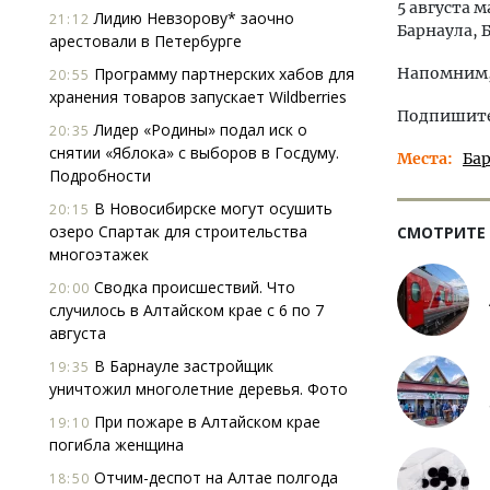
5 августа 
Лидию Невзорову* заочно
21:12
Барнаула, 
арестовали в Петербурге
Программу партнерских хабов для
Напомним,
20:55
хранения товаров запускает Wildberries
Подпишитес
Лидер «Родины» подал иск о
20:35
снятии «Яблока» с выборов в Госдуму.
Места
Ба
Подробности
В Новосибирске могут осушить
20:15
озеро Спартак для строительства
СМОТРИТЕ
многоэтажек
Сводка происшествий. Что
20:00
случилось в Алтайском крае с 6 по 7
августа
В Барнауле застройщик
19:35
уничтожил многолетние деревья. Фото
При пожаре в Алтайском крае
19:10
погибла женщина
Отчим-деспот на Алтае полгода
18:50