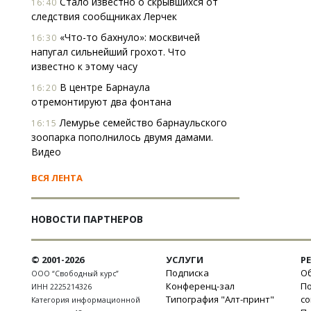
Стало известно о скрывшихся от
16:40
следствия сообщниках Лерчек
«Что-то бахнуло»: москвичей
16:30
напугал сильнейший грохот. Что
известно к этому часу
В центре Барнаула
16:20
отремонтируют два фонтана
Лемурье семейство барнаульского
16:15
зоопарка пополнилось двумя дамами.
Видео
ВСЯ ЛЕНТА
НОВОСТИ ПАРТНЕРОВ
© 2001-2026
УСЛУГИ
Р
Подписка
Об
ООО “Свободный курс”
Конференц-зал
П
ИНН 2225214326
Типография "Алт-принт"
с
Категория информационной