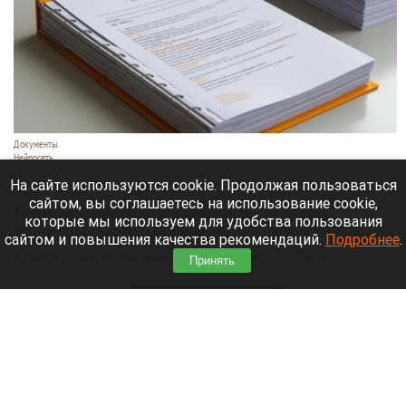
Документы.
Нейросеть
7 августа 2026 в 20:35
На сайте используются cookie. Продолжая пользоваться
сайтом, вы соглашаетесь на использование cookie,
Председатель партии «Родина» Алексей
которые мы используем для удобства пользования
Журавлев обратился в Верховный суд с иском об
сайтом и повышения качества рекомендаций.
Подробнее
.
отмене регистрации федерального списка
Принять
«Яблока» на выборах в Госдуму.
Читать полностью
В Новосибирске могут осушить озеро Спартак
для строительства многоэтажек