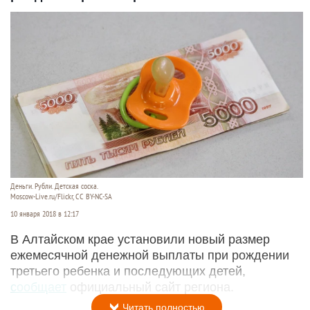
Деньги. Рубли. Детская соска.
Moscow-Live.ru/Flickr, CC BY-NC-SA
10 января 2018 в 12:17
В Алтайском крае установили новый размер
ежемесячной денежной выплаты при рождении
третьего ребенка и последующих детей,
сообщает
официальный сайт региона.
Читать полностью