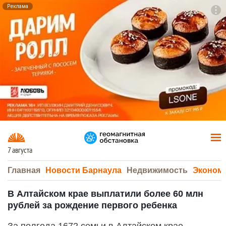
Реклама
To
F7
7 августа
Главная
Новости Барнаула
Недвижимость
Эконом
В Алтайском крае выплатили более 60 млн
рублей за рождение первого ребенка
За полгода 1672 семьи в Алтайском крае