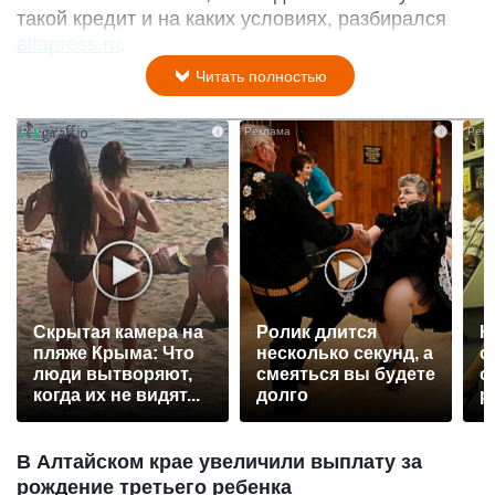
такой кредит и на каких условиях, разбирался
altapress.ru
.
Читать полностью
i
i
Скрытая камера на
Ролик длится
К
пляже Крыма: Что
несколько секунд, а
о
люди вытворяют,
смеяться вы будете
о
когда их не видят...
долго
р
В Алтайском крае увеличили выплату за
рождение третьего ребенка