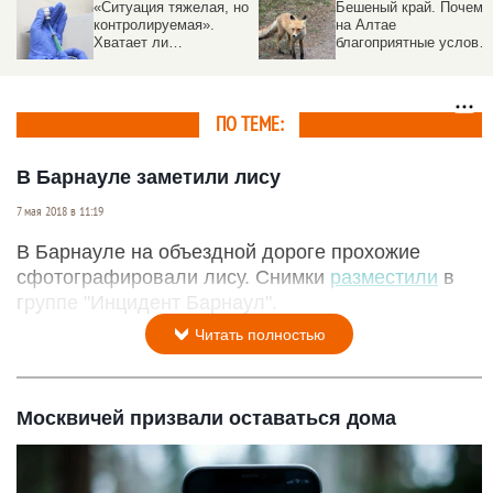
«Ситуация тяжелая, но
Бешеный край. Почему
контролируемая».
на Алтае
Хватает ли
благоприятные услови
правительству денег
для распространения
на вакцинацию
эпидемий, рассказал
животных от бешенства
начальник управления
и сколько уже привито
ветеринарии
ПО ТЕМЕ:
В Барнауле заметили лису
7 мая 2018 в 11:19
В Барнауле на объездной дороге прохожие
сфотографировали лису. Снимки
разместили
в
группе "Инцидент Барнаул".
Читать полностью
Москвичей призвали оставаться дома