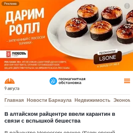
Реклама
To
F7
9 августа
Главная
Новости Барнаула
Недвижимость
Эконом
В алтайском райцентре ввели карантин в
связи с вспышкой бешества
В райцентре Новоегорьевское (Егорьевский