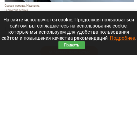
Скорая помощь. Медицина.
Берникова Мария
9 августа 2026 в 16:35
На сайте используются cookie. Продолжая пользоваться
сайтом, вы соглашаетесь на использование cookie,
Недовольный покупатель выстрелил из
которые мы используем для удобства пользования
пневматического пистолета в сотрудника
сайтом и повышения качества рекомендаций.
Подробнее
.
автосервиса в Москве.
Принять
Читать полностью
Найдена палатка пропавших белорусских и
литовских альпинистов