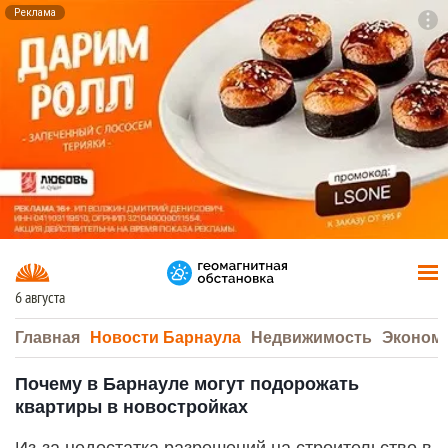
Реклама
To
F7
6 августа
Главная
Новости Барнаула
Недвижимость
Эконом
Почему в Барнауле могут подорожать
квартиры в новостройках
Из-за недостатка разрешений на строительство в