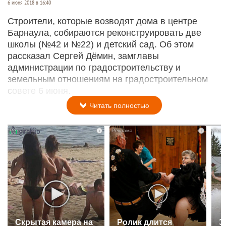
6 июня 2018 в 16:40
Строители, которые возводят дома в центре
Барнаула, собираются реконструировать две
школы (№42 и №22) и детский сад. Об этом
рассказал Сергей Дёмин, замглавы
администрации по градостроительству и
земельным отношениям на градостроительном
совете 6 июня.
Читать полностью
i
i
Скрытая камера на
Ролик длится
Э