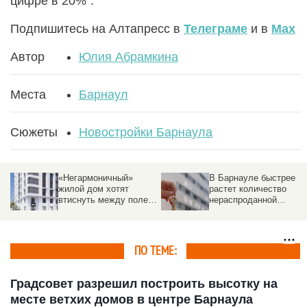
цифре в 20%".
Подпишитесь на Алтапресс в
Телеграме
и в
Max
Автор
Юлия Абрамкина
Места
Барнаул
Сюжеты
Новостройки Барнаула
«Негармоничный»
В Барнауле быстрее
жилой дом хотят
растет количество
втиснуть между полем
нераспроданной
и другими постройками
«вторички», чем в
других крупных
городах России
ПО ТЕМЕ:
Градсовет разрешил построить высотку на
месте ветхих домов в центре Барнаула