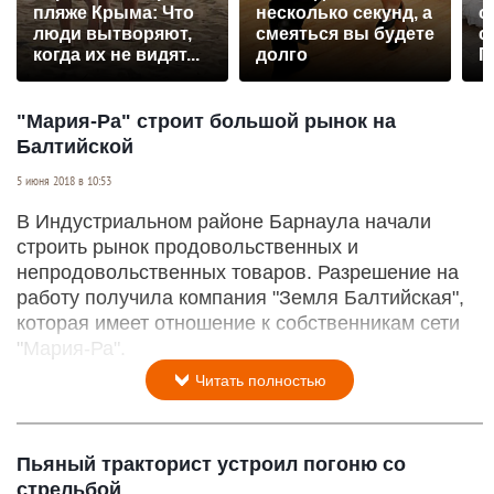
пляже Крыма: Что
несколько секунд, а
о
люди вытворяют,
смеяться вы будете
с
когда их не видят...
долго
П
р
"Мария-Ра" строит большой рынок на
Балтийской
5 июня 2018 в 10:53
В Индустриальном районе Барнаула начали
строить рынок продовольственных и
непродовольственных товаров. Разрешение на
работу получила компания "Земля Балтийская",
которая имеет отношение к собственникам сети
"Мария-Ра".
Читать полностью
Пьяный тракторист устроил погоню со
стрельбой