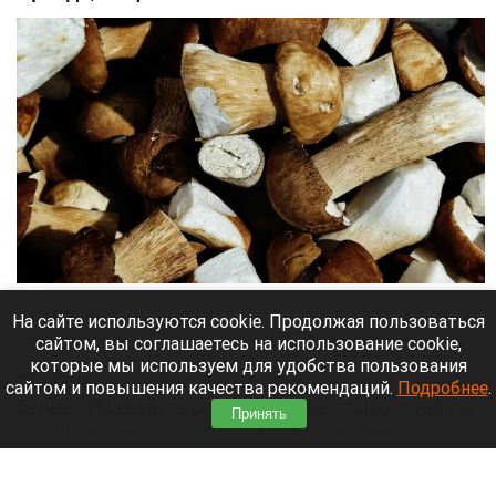
Грибы.
vk.ru/gribniki22rus
На сайте используются cookie. Продолжая пользоваться
сайтом, вы соглашаетесь на использование cookie,
6 августа 2026 в 13:20
которые мы используем для удобства пользования
Пробил час грибников в Алтайском крае — пошли
сайтом и повышения качества рекомендаций.
Подробнее
.
белые. Правда, первый слой уже отшел, судя по
Принять
сообщениям в
паблике
«Грибы и грибники
Алтайского края».
Читать полностью