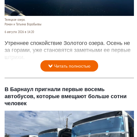
Телецкое озеро.
Роман и Татьяна Воробьевы
6 августа 2026 в 14:20
Утреннее спокойствие Золотого озера. Осень не
за горами, уже становятся заметными ее первые
штрихи.
Читать полностью
В Барнаул пригнали первые восемь
автобусов, которые вмещают больше сотни
человек