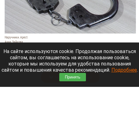
Наручники. Арест.
Анна Зайкова
7 августа 2026 в 21:12
На сайте используются cookie. Продолжая пользоваться
сайтом, вы соглашаетесь на использование cookie,
Приморский районный суд Санкт-Петербурга
которые мы используем для удобства пользования
заочно заключил Лидию Невзорову* под стражу.
сайтом и повышения качества рекомендаций.
Подробнее
.
Читать полностью
Принять
Программу партнерских хабов для хранения
товаров запускает Wildberries