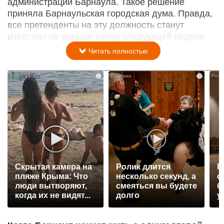
администрации Барнаула. Такое решение
приняла Барнаульская городская дума. Правда,
все претенденты на эту должность станут
известны не раньше конца следующей недели.
Читать полностью
i
i
Скрытая камера на
Ролик длится
Р
пляже Крыма: Что
несколько секунд, а
с
люди вытворяют,
смеяться вы будете
б
когда их не видят...
долго
у