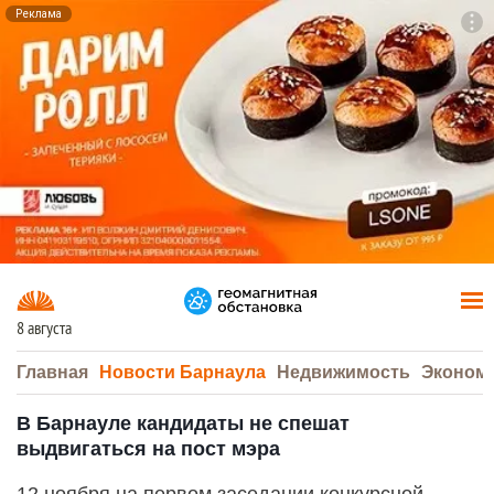
Реклама
To
F7
8 августа
Главная
Новости Барнаула
Недвижимость
Эконом
В Барнауле кандидаты не спешат
выдвигаться на пост мэра
12 ноября на первом заседании конкурсной