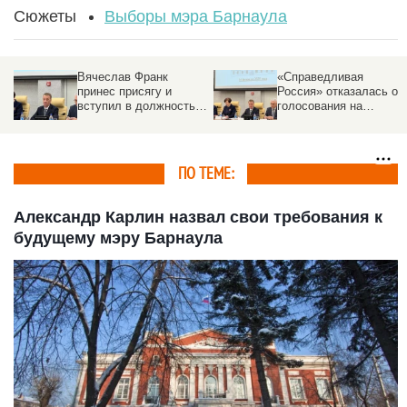
Сюжеты
Выборы мэра Барнаула
Вячеслав Франк
«Справедливая
принес присягу и
Россия» отказалась от
вступил в должность
голосования на
мэра Барнаула
выборах мэра
Барнаула
ПО ТЕМЕ:
Александр Карлин назвал свои требования к
будущему мэру Барнаула